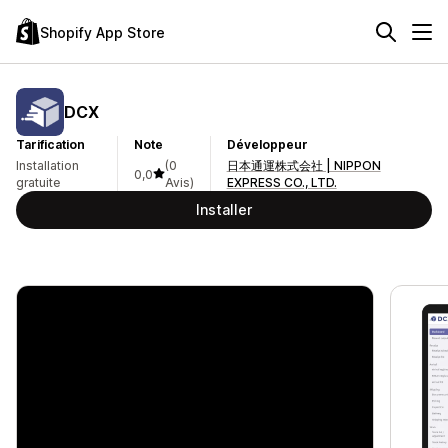
Shopify App Store
DCX
Tarification
Note
Développeur
Installation
(0
日本通運株式会社 | NIPPON
0,0
gratuite
Avis)
EXPRESS CO., LTD.
Installer