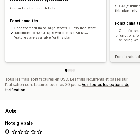
$0.33 /fulfil
Contact us for more details.
this plan only.
Fonctionnalités
Fonctionnalit
Good for medium to large stores. Outsource store
Good for sm
fulfillment to NX Group's warehouse. All DCX
functions fo
features are available for this plan.
shipping whi
Essai gratuit d
Tous les frais sont facturés en USD. Les frais récurrents et basés sur
l’utilisation sont facturés tous les 30 jours.
Voir toutes les options de
tarification
Avis
Note globale
0