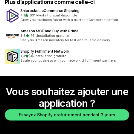
Plus d’applications comme celle-ci
Shiprocket: eCommerce Shipping
étoile(s) sur 5
4,1
(631)
•
Forfait gratuit disponible
631 avis au total
Grow your business faster with a trusted eCommerce partner
Amazon MCF and Buy with Prime
étoile(s) sur 5
3,6
(74)
•
Installation gratuite
74 avis au total
Use your Amazon inventory for fast and reliable delivery
Shopify Fulfillment Network
étoile(s) sur 5
1,9
(3)
•
Installation gratuite
3 avis au total
Scale your business with our network of fulfillment partners
Vous souhaitez ajouter une
application ?
Essayez Shopify gratuitement pendant 3 jours