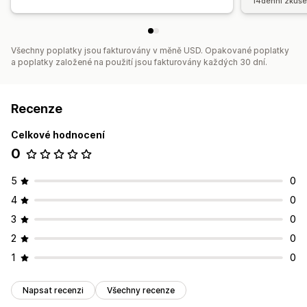
14denní zkuše
Všechny poplatky jsou fakturovány v měně USD. Opakované poplatky
a poplatky založené na použití jsou fakturovány každých 30 dní.
Recenze
Celkové hodnocení
0
5
0
4
0
3
0
2
0
1
0
Napsat recenzi
Všechny recenze