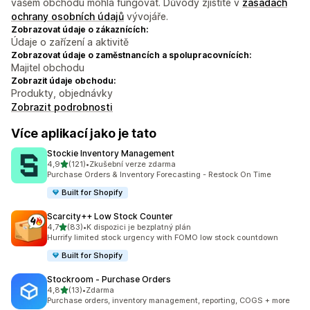
vašem obchodu mohla fungovat. Důvody zjistíte v
zásadách
ochrany osobních údajů
vývojáře.
Zobrazovat údaje o zákaznících:
Údaje o zařízení a aktivitě
Zobrazovat údaje o zaměstnancích a spolupracovnících:
Majitel obchodu
Zobrazit údaje obchodu:
Produkty, objednávky
Zobrazit podrobnosti
Více aplikací jako je tato
Stockie Inventory Management
z 5 hvězd
4,9
(121)
•
Zkušební verze zdarma
Celkový počet recenzí: 121
Purchase Orders & Inventory Forecasting - Restock On Time
Built for Shopify
Scarcity++ Low Stock Counter
z 5 hvězd
4,7
(83)
•
K dispozici je bezplatný plán
Celkový počet recenzí: 83
Hurrify limited stock urgency with FOMO low stock countdown
Built for Shopify
Stockroom ‑ Purchase Orders
z 5 hvězd
4,8
(13)
•
Zdarma
Celkový počet recenzí: 13
Purchase orders, inventory management, reporting, COGS + more