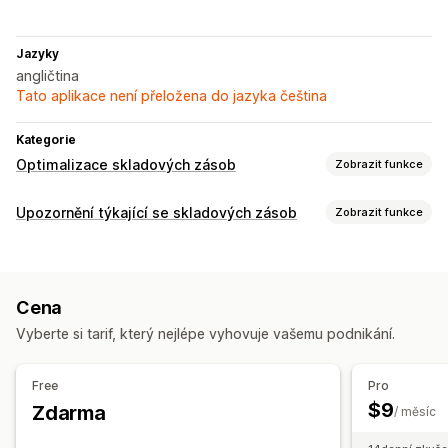
Jazyky
angličtina
Tato aplikace není přeložena do jazyka čeština
Kategorie
Optimalizace skladových zásob
Zobrazit funkce
Správa skladových zásob
Upozornění týkající se skladových zásob
Zobrazit funkce
Sledování skladových zásob
Notifikace
Synchronizace skladových zásob
Automatická upozornění
E-mail
Plánování skladových zásob
Cena
Přizpůsobení
Notifikace a analytika
Vyberte si tarif, který nejlépe vyhovuje vašemu podnikání.
Nastavení upozornění
Užitečné informace
E-mailová oznámení
Analytika
Analytika a vykazování
Free
Pro
$9
Zdarma
Výkazy výkonnosti
Sledování skladových zásob
/ měsíc