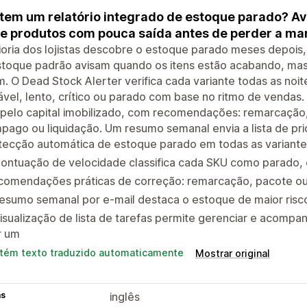
tem um relatório integrado de estoque parado? Av
e produtos com pouca saída antes de perder a ma
oria dos lojistas descobre o estoque parado meses depois,
stoque padrão avisam quando os itens estão acabando, mas
. O Dead Stock Alerter verifica cada variante todas as noi
vel, lento, crítico ou parado com base no ritmo de vendas. 
 pelo capital imobilizado, com recomendações: remarcação
pago ou liquidação. Um resumo semanal envia a lista de prio
tecção automática de estoque parado em todas as variante
ontuação de velocidade classifica cada SKU como parado, c
comendações práticas de correção: remarcação, pacote ou
esumo semanal por e-mail destaca o estoque de maior risc
isualização de lista de tarefas permite gerenciar e acompa
r um
tém texto traduzido automaticamente
Mostrar original
as
inglês