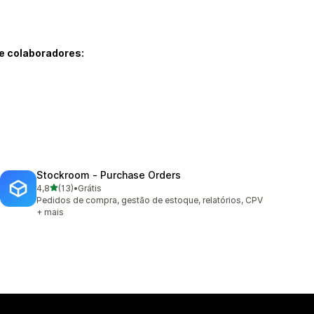
e colaboradores:
Stockroom ‑ Purchase Orders
de 5 estrelas
4,8
(13)
•
Grátis
13 avaliações ao todo
Pedidos de compra, gestão de estoque, relatórios, CPV
+ mais