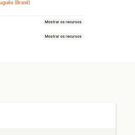
uguês (Brasil)
Mostrar os recursos
Mostrar os recursos
onização de estoque
lises
hamento de estoque