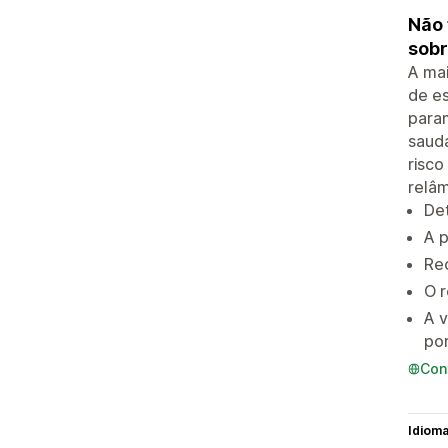
Não 
sobr
A mai
de e
param
saudá
risco
relâm
De
A p
Re
O r
A v
po
Con
Idiom