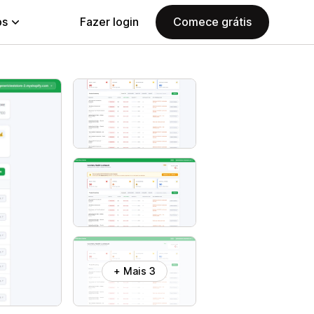
ps
Fazer login
Comece grátis
+ Mais 3