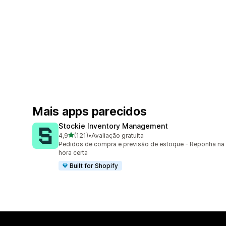
Mais apps parecidos
Stockie Inventory Management
de 5 estrelas
4,9
(121)
•
Avaliação gratuita
121 avaliações ao todo
Pedidos de compra e previsão de estoque - Reponha na
hora certa
Built for Shopify