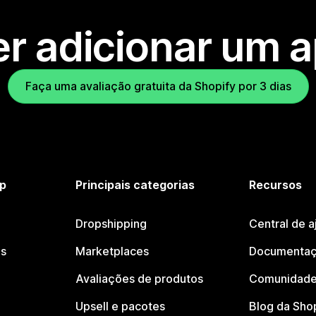
r adicionar um 
Faça uma avaliação gratuita da Shopify por 3 dias
p
Principais categorias
Recursos
Dropshipping
Central de a
os
Marketplaces
Documentaç
Avaliações de produtos
Comunidade
Upsell e pacotes
Blog da Sho