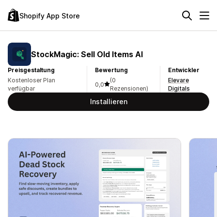
Shopify App Store
StockMagic: Sell Old Items AI
Preisgestaltung
Bewertung
Entwickler
Kostenloser Plan
(0
Elevare
0,0
verfügbar
Rezensionen)
Digitals
Installieren