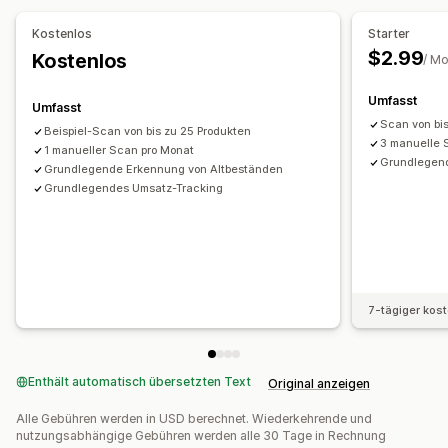
APIs
Bedingte Logik
Benutzerdefinierte Trigger
Kostenlos
Starter
Geplante Aufgaben
Benutzerdefinierte Workflows
$2.99
Kostenlos
/ M
Umfasst
Umfasst
Scan von bi
Beispiel-Scan von bis zu 25 Produkten
3 manuelle 
1 manueller Scan pro Monat
Grundlegen
Grundlegende Erkennung von Altbeständen
Grundlegendes Umsatz-Tracking
7-tägiger kos
Enthält automatisch übersetzten Text
Original anzeigen
Alle Gebühren werden in USD berechnet. Wiederkehrende und
nutzungsabhängige Gebühren werden alle 30 Tage in Rechnung