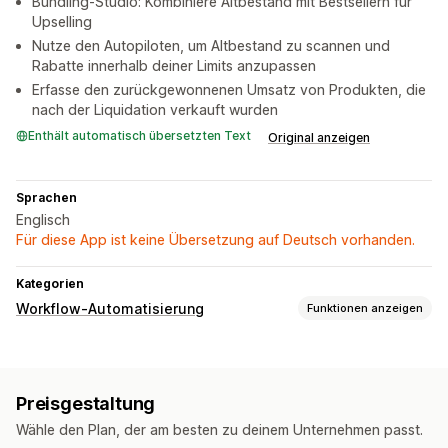
Bundling-Studio: Kombiniere Altbestand mit Bestsellern für
Upselling
Nutze den Autopiloten, um Altbestand zu scannen und
Rabatte innerhalb deiner Limits anzupassen
Erfasse den zurückgewonnenen Umsatz von Produkten, die
nach der Liquidation verkauft wurden
Enthält automatisch übersetzten Text
Original anzeigen
Sprachen
Englisch
Für diese App ist keine Übersetzung auf Deutsch vorhanden.
Kategorien
Workflow-Automatisierung
Funktionen anzeigen
Automatisierungsaufgaben
Inventarbestand
Produkt-Tags
Verkaufsschwellenwerte
Preisgestaltung
Zeitbasiert
Bestellverarbeitung
Wähle den Plan, der am besten zu deinem Unternehmen passt.
Anpassung