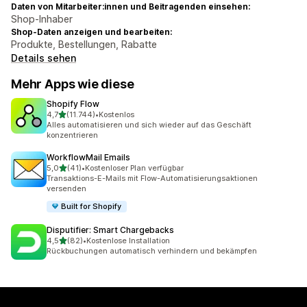
Daten von Mitarbeiter:innen und Beitragenden einsehen:
Shop-Inhaber
Shop-Daten anzeigen und bearbeiten:
Produkte, Bestellungen, Rabatte
Details sehen
Mehr Apps wie diese
Shopify Flow
von 5 Sternen
4,7
(11.744)
•
Kostenlos
11744 Rezensionen insgesamt
Alles automatisieren und sich wieder auf das Geschäft
konzentrieren
WorkflowMail Emails
von 5 Sternen
5,0
(41)
•
Kostenloser Plan verfügbar
41 Rezensionen insgesamt
Transaktions-E-Mails mit Flow-Automatisierungsaktionen
versenden
Built for Shopify
Disputifier: Smart Chargebacks
von 5 Sternen
4,5
(82)
•
Kostenlose Installation
82 Rezensionen insgesamt
Rückbuchungen automatisch verhindern und bekämpfen