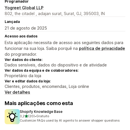
Programador
Yogreet Global LLP
802, the citadel , adajan surat, Surat, GJ, 395003, IN
Lançada
21 de agosto de 2025
Acesso aos dados
Esta aplicação necessita de acesso aos seguintes dados para
funcionar na sua loja. Saiba porquê na
política de privacidade
do programador.
Ver dados do cliente:
Dados sensíveis, dados do dispositivo e de atividade
Ver dados da equipa e de colaboradores:
Proprietário da loja
Ver e editar dados da loja:
Clientes, produtos, encomendas, Loja online
Ver detalhes
Mais aplicações como esta
Shopify Knowledge Base
de 5 estrelas
3,2
(20)
•
Gratuito
20 total de avaliações
Customize FAQs used by AI agents to answer shopper questions