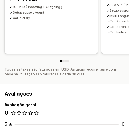
Funcionalidades
300 Min ( In
10 Calls ( Incoming + Outgoing )
Setup suppo
Setup support Agent
Multi Langu
Call history
Call & user
Concurrent 3
Call history
Todas as taxas são faturadas em USD. As taxas recorrentes e com
base na utilização são faturadas a cada 30 dias.
Avaliações
Avaliação geral
0
5
0