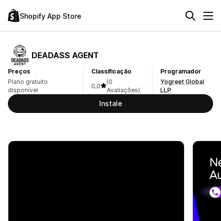
Shopify App Store
DEADASS AGENT
Preços
Classificação
Programador
Plano gratuito
(0
Yogreet Global
0,0
disponível
Avaliações)
LLP
Instale