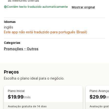
as melhores ofertas
Contém texto traduzido automaticamente
Mostrar original
Idiomas
inglês
Este app não está traduzido para português (Brasil)
Categorias
Promoções - Outros
Preços
Escolha o plano ideal para o negócio.
Plano Inicial
Plano Avanç
$19.99
$29.99
/mês
/
Avaliação gratuita de 14 dias
Avaliação grat