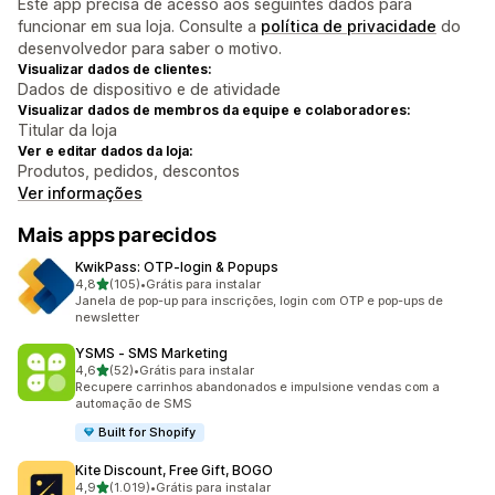
Este app precisa de acesso aos seguintes dados para
funcionar em sua loja. Consulte a
política de privacidade
do
desenvolvedor para saber o motivo.
Visualizar dados de clientes:
Dados de dispositivo e de atividade
Visualizar dados de membros da equipe e colaboradores:
Titular da loja
Ver e editar dados da loja:
Produtos, pedidos, descontos
Ver informações
Mais apps parecidos
KwikPass: OTP‑login & Popups
de 5 estrelas
4,8
(105)
•
Grátis para instalar
105 avaliações ao todo
Janela de pop-up para inscrições, login com OTP e pop-ups de
newsletter
YSMS ‑ SMS Marketing
de 5 estrelas
4,6
(52)
•
Grátis para instalar
52 avaliações ao todo
Recupere carrinhos abandonados e impulsione vendas com a
automação de SMS
Built for Shopify
Kite Discount, Free Gift, BOGO
de 5 estrelas
4,9
(1.019)
•
Grátis para instalar
1019 avaliações ao todo