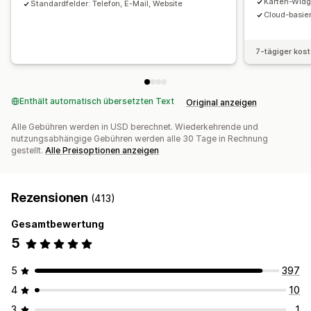
Karten-Widg
Standardfelder: Telefon, E-Mail, Website
Cloud-basie
7-tägiger kos
Enthält automatisch übersetzten Text
Original anzeigen
Alle Gebühren werden in USD berechnet. Wiederkehrende und
nutzungsabhängige Gebühren werden alle 30 Tage in Rechnung
gestellt.
Alle Preisoptionen anzeigen
Rezensionen
(413)
Gesamtbewertung
5
5
397
4
10
3
1