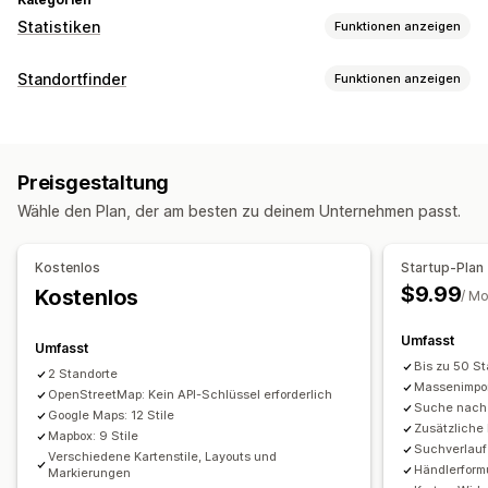
Statistiken
Funktionen anzeigen
Kundenverhalten
Standortfinder
Funktionen anzeigen
Aktivitäts-Tracking
Event-Tracking
Besucher-IP
Anzeigeoptionen
Marketing und Vertrieb
Standortseite
Kartenstile
Geschäftszeiten
Funnel-Analyse
Preisgestaltung
Wegbeschreibung
Benutzerdefiniertes Branding
Wähle den Plan, der am besten zu deinem Unternehmen passt.
Benutzerdefinierte Symbole
Bilder
Bildmaterial und Berichte
Benutzerdefinierte Felder
Mehrere Sprachen
Heatmaps
Analyse-Dashboard
Kostenlos
Startup-Plan
Mehrere Standorte
Import und Export
Berichte für mehrere Shops
Datenexport
$9.99
Kostenlos
/ M
Responsivität für Mobilgeräte
Suche und Filter
Umfasst
Umfasst
Standortsuche
Suche nach Shop-Namen
Tagging
Bis zu 50 S
2 Standorte
Massenimpor
Geolokalisierung
OpenStreetMap: Kein API-Schlüssel erforderlich
Entfernungsfilter
Suche nach
Google Maps: 12 Stile
Benutzerdefinierte Filter
Berichte suchen
Statistiken
Zusätzliche 
Mapbox: 9 Stile
Suchverlauf
Verschiedene Kartenstile, Layouts und
Händlerformu
Markierungen