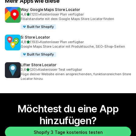
Mehr Apps wie diese
Way: Google Maps Store Locator
von 5 Sternen
4,6
(120)
•
Kostenloser Plan verfügbar
120 Rezensionen insgesamt
Filialstandorte mit dem Google Maps Store Locator finden
Built for Shopify
S: Store Locator
von 5 Sternen
4,8
(193)
•
Kostenloser Plan verfügbar
193 Rezensionen insgesamt
Google Maps Store Locator mit Produktsuche, SEO-Shop-Seiten
Built for Shopify
Lifter Store Locator
von 5 Sternen
3,6
(20)
•
Kostenloser Test verfügbar
20 Rezensionen insgesamt
Füge deiner Website einen ansprechenden, funktionsreichen Store
Locator hinzu.
Möchtest du eine App
hinzufügen?
Shopify 3 Tage kostenlos testen