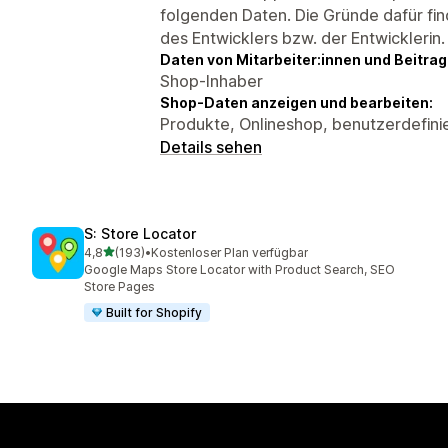
folgenden Daten. Die Gründe dafür fin
des Entwicklers bzw. der Entwicklerin.
Daten von Mitarbeiter:innen und Beitra
Shop-Inhaber
Shop-Daten anzeigen und bearbeiten:
Produkte, Onlineshop, benutzerdefini
Details sehen
S: Store Locator
von 5 Sternen
4,8
(193)
•
Kostenloser Plan verfügbar
193 Rezensionen insgesamt
Google Maps Store Locator with Product Search, SEO
Store Pages
Built for Shopify