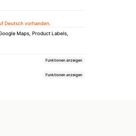
auf Deutsch vorhanden.
Google Maps
Product Labels
Funktionen anzeigen
Funktionen anzeigen
Besucher-IP
zeiten
Wegbeschreibung
erdefinierte Symbole
Bilder
prachen
Mehrere Standorte
 Mobilgeräte
hte für mehrere Shops
Datenexport