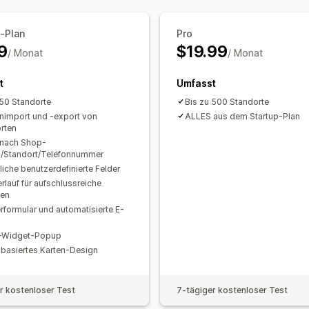
Standortsuche
Suche nach Shop-Na
Entfernungsfilter
Benutzerdefinierte 
-Plan
Pro
9
$19.99
/ Monat
/ Monat
t
Umfasst
 50 Standorte
Bis zu 500 Standorte
import und -export von
ALLES aus dem Startup-Plan
rten
 nach Shop-
/Standort/Telefonnummer
liche benutzerdefinierte Felder
rlauf für aufschlussreiche
sen
rformular und automatisierte E-
n-Widget-Popup
basiertes Karten-Design
r kostenloser Test
7-tägiger kostenloser Test