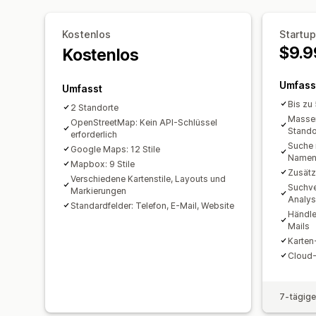
Kostenlos
Startup
$9.9
Kostenlos
Umfass
Umfasst
Bis zu
2 Standorte
Massen
OpenStreetMap: Kein API-Schlüssel
Stando
erforderlich
Suche
Google Maps: 12 Stile
Namen
Mapbox: 9 Stile
Zusätz
Verschiedene Kartenstile, Layouts und
Suchve
Markierungen
Analy
Standardfelder: Telefon, E-Mail, Website
Händle
Mails
Karte
Cloud-
7-tägige