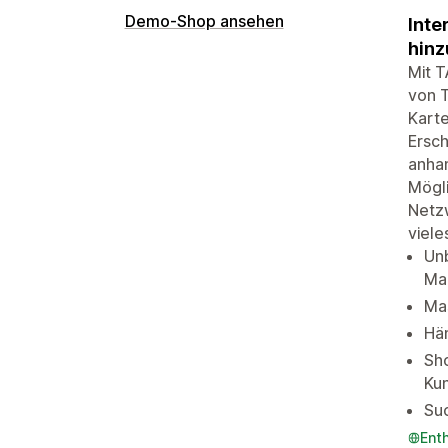
Demo-Shop ansehen
Inte
hinz
Mit 
von T
Karte
Ersch
anha
Mögli
Netzw
viele
Un
Ma
Mas
Hän
Sh
Ku
Suc
Ent