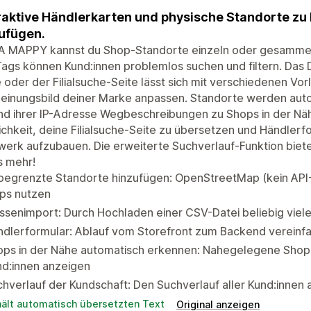
raktive Händlerkarten und physische Standorte zu
ufügen.
TA MAPPY kannst du Shop-Standorte einzeln oder gesammel
ags können Kund:innen problemlos suchen und filtern. Das 
 oder der Filialsuche-Seite lässt sich mit verschiedenen Vo
einungsbild deiner Marke anpassen. Standorte werden aut
nd ihrer IP-Adresse Wegbeschreibungen zu Shops in der Nä
chkeit, deine Filialsuche-Seite zu übersetzen und Händlerfo
erk aufzubauen. Die erweiterte Suchverlauf-Funktion biete
s mehr!
begrenzte Standorte hinzufügen: OpenStreetMap (kein API
ps nutzen
senimport: Durch Hochladen einer CSV-Datei beliebig viel
dlerformular: Ablauf vom Storefront zum Backend vereinfa
ops in der Nähe automatisch erkennen: Nahegelegene Shops
nd:innen anzeigen
hverlauf der Kundschaft: Den Suchverlauf aller Kund:innen 
hält automatisch übersetzten Text
Original anzeigen