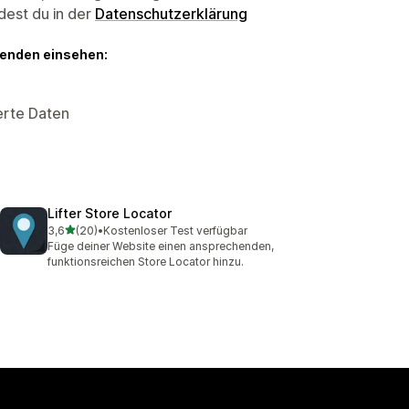
dest du in der
Datenschutzerklärung
genden einsehen:
erte Daten
Lifter Store Locator
von 5 Sternen
3,6
(20)
•
Kostenloser Test verfügbar
20 Rezensionen insgesamt
Füge deiner Website einen ansprechenden,
funktionsreichen Store Locator hinzu.