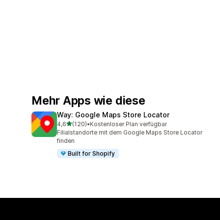
Mehr Apps wie diese
Way: Google Maps Store Locator
von 5 Sternen
4,6
(120)
•
Kostenloser Plan verfügbar
120 Rezensionen insgesamt
Filialstandorte mit dem Google Maps Store Locator
finden
Built for Shopify