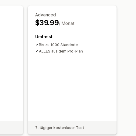
men
Tagging
Geolokalisierung
Filter
Berichte suchen
Statistiken
Advanced
$39.99
/ Monat
Umfasst
Bis zu 1000 Standorte
ALLES aus dem Pro-Plan
7-tägiger kostenloser Test