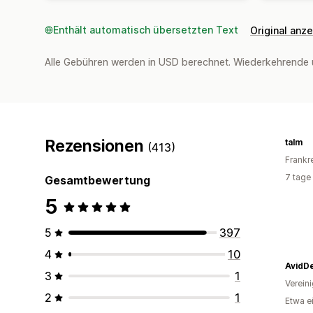
Enthält automatisch übersetzten Text
Original anz
Alle Gebühren werden in USD berechnet. Wiederkehrende 
Rezensionen
talm
(413)
Frankr
7 tage
Gesamtbewertung
5
5
397
4
10
AvidDe
3
1
Verein
2
1
Etwa e