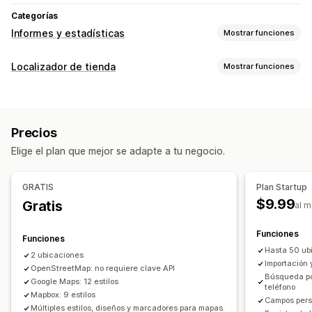
Categorías
Informes y estadísticas
Mostrar funciones
Comportamiento de los clientes
Localizador de tienda
Mostrar funciones
Seguimiento de actividad
Seguimiento de eventos
Opciones de muestra
IP de visitante
Página de buscador
Estilos de mapa
Horario de apertura
Marketing y ventas
Precios
Instrucciones
Promoción de marca personalizada
Análisis de embudo
Elige el plan que mejor se adapte a tu negocio.
Íconos personalizados
Imágenes
Campos personalizados
Múltiples idiomas
Múltiples sucursales
Imágenes e informes
GRATIS
Plan Startup
Importar y exportar
Adaptación a dispositivos móviles
Mapas de calor
$9.99
Gratis
al 
Panel de control de informes y estadísticas
Búsqueda y filtros
Informes de múltiples tiendas
Exportación de datos
Búsqueda de sucursal
Búsqueda de nombre de la tienda
Funciones
Funciones
Etiquetas
Geolocalización
Filtro de distancia
Hasta 50 ub
2 ubicaciones
Importación 
Filtros personalizados
OpenStreetMap: no requiere clave API
Informes de búsqueda
Búsqueda po
Google Maps: 12 estilos
Informes y estadísticas
teléfono
Mapbox: 9 estilos
Campos pers
Múltiples estilos, diseños y marcadores para mapas.