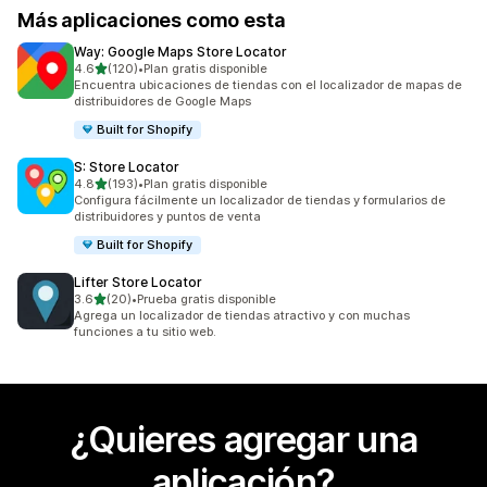
Más aplicaciones como esta
Way: Google Maps Store Locator
de 5 estrellas
4.6
(120)
•
Plan gratis disponible
120 reseñas en total
Encuentra ubicaciones de tiendas con el localizador de mapas de
distribuidores de Google Maps
Built for Shopify
S: Store Locator
de 5 estrellas
4.8
(193)
•
Plan gratis disponible
193 reseñas en total
Configura fácilmente un localizador de tiendas y formularios de
distribuidores y puntos de venta
Built for Shopify
Lifter Store Locator
de 5 estrellas
3.6
(20)
•
Prueba gratis disponible
20 reseñas en total
Agrega un localizador de tiendas atractivo y con muchas
funciones a tu sitio web.
¿Quieres agregar una
aplicación?