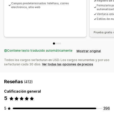
Registro de 
Campos predeterminados: teléfono, correo
Formulario p
electrónico, sitio web
automatizad
Ventana eme
Estilos de 
Prueba gratis 
Contiene texto traducido automáticamente
Mostrar original
Todos los cargos se facturan en USD. Los cargos recurrentes y por uso
se facturan cada 30 días.
Ver todas las opciones de precios
Reseñas
(412)
Calificación general
5
5
396