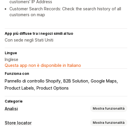
customers’ IP Address
Customer Search Records: Check the search history of all
customers on map
App più diffuse tra i negozi simili al tuo
Con sede negli Stati Uniti
Lingue
Inglese
Questa app non è disponibile in Italiano
Funziona con
Pannello di controllo Shopify
B2B Solution
Google Maps
Product Labels
Product Options
Categorie
Analisi
Mostra funzionalità
Comportamento dei clienti
Store locator
Mostra funzionalità
Monitoraggio delle attività
Monitoraggio degli eventi