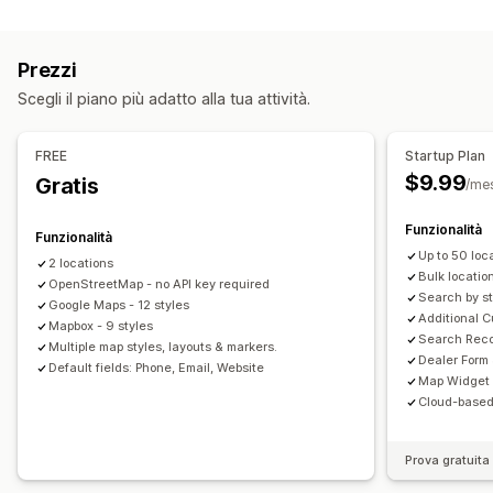
Opzioni di visualizzazione
IP del visitatore
Pagina dello store locator
Stili della mappa
Marketing e vendite
Prezzi
Orario di lavoro
Indicazioni
Branding personalizzato
Analisi del funnel
Scegli il piano più adatto alla tua attività.
Icone personalizzate
Immagini
Campi personalizzati
Multilingua
Multisede
Importazione ed esportazione
Elementi grafici e report
FREE
Startup Plan
Adattivo per dispositivi mobili
Mappe di calore
Dashboard di analisi
Report multistore
$9.99
Gratis
/me
Esportazione di dati
Ricerca e filtri
Ricerca per ubicazione
Ricerca per nome del negozio
Funzionalità
Funzionalità
Aggiunta di tag
Geolocalizzazione
Up to 50 loc
2 locations
Bulk locatio
Filtro basato sulla distanza
OpenStreetMap - no API key required
Filtri personalizzati
Search by st
Google Maps - 12 styles
Report sulle ricerche
Analisi
Additional C
Mapbox - 9 styles
Search Recor
Multiple map styles, layouts & markers.
Dealer Form
Default fields: Phone, Email, Website
Map Widget
Cloud-based
Prova gratuita 