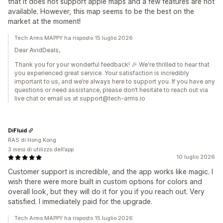
that it does not support apple maps and a few features are not
available. However, this map seems to be the best on the
market at the moment!
Tech Arms MAPPY ha risposto 15 luglio 2026
Dear AvidDeals,
Thank you for your wonderful feedback! 🎉 We're thrilled to hear that
you experienced great service. Your satisfaction is incredibly
important to us, and we’re always here to support you. If you have any
questions or need assistance, please don’t hesitate to reach out via
live chat or email us at support@tech-arms.io
DiFluid
RAS di Hong Kong
3 mesi di utilizzo dell’app
10 luglio 2026
Customer support is incredible, and the app works like magic. I
wish there were more built in custom options for colors and
overall look, but they will do it for you if you reach out. Very
satisfied. I immediately paid for the upgrade.
Tech Arms MAPPY ha risposto 15 luglio 2026