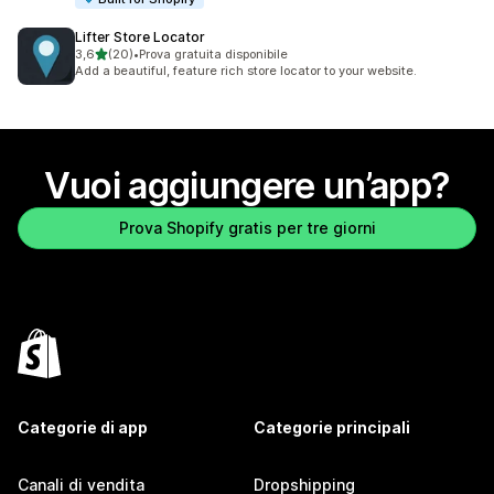
Lifter Store Locator
stelle su 5
3,6
(20)
•
Prova gratuita disponibile
20 recensioni totali
Add a beautiful, feature rich store locator to your website.
Vuoi aggiungere un’app?
Prova Shopify gratis per tre giorni
Categorie di app
Categorie principali
Canali di vendita
Dropshipping