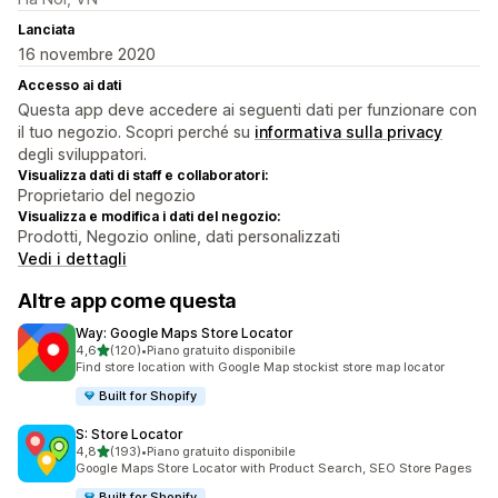
Lanciata
16 novembre 2020
Accesso ai dati
Questa app deve accedere ai seguenti dati per funzionare con
il tuo negozio. Scopri perché su
informativa sulla privacy
degli sviluppatori.
Visualizza dati di staff e collaboratori:
Proprietario del negozio
Visualizza e modifica i dati del negozio:
Prodotti, Negozio online, dati personalizzati
Vedi i dettagli
Altre app come questa
Way: Google Maps Store Locator
stelle su 5
4,6
(120)
•
Piano gratuito disponibile
120 recensioni totali
Find store location with Google Map stockist store map locator
Built for Shopify
S: Store Locator
stelle su 5
4,8
(193)
•
Piano gratuito disponibile
193 recensioni totali
Google Maps Store Locator with Product Search, SEO Store Pages
Built for Shopify