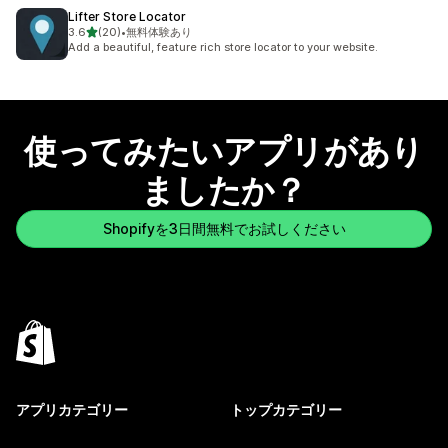
Lifter Store Locator
5つ星中
3.6
(20)
•
無料体験あり
合計レビュー数：20件
Add a beautiful, feature rich store locator to your website.
使ってみたいアプリがあり
ましたか？
Shopifyを3日間無料でお試しください
アプリカテゴリー
トップカテゴリー