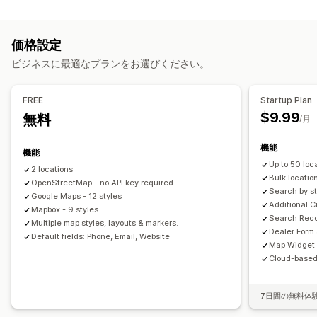
表示オプション
マーケティングと販売
ロケーターページ
マップスタイル
営業時間
道順
ファネル分析
価格設定
カスタムブランディング
カスタムアイコン
画像
ビジネスに最適なプランをお選びください。
カスタムフィールド
複数言語
複数ロケーション
ビジュアルとレポート
インポートとエクスポート
モバイル対応
ヒートマップ
分析ダッシュボード
複数ストアレポート
FREE
Startup Plan
データのエクスポート
検索と絞り込み
$9.99
無料
/月
ロケーション検索
ストア名検索
タグ付け
ジオロケーション
距離フィルター
カスタムフィルター
検索レポート
分析
機能
機能
Up to 50 loc
2 locations
Bulk locatio
OpenStreetMap - no API key required
Search by st
Google Maps - 12 styles
Additional C
Mapbox - 9 styles
Search Recor
Multiple map styles, layouts & markers.
Dealer Form
Default fields: Phone, Email, Website
Map Widget
Cloud-based
7日間の無料体