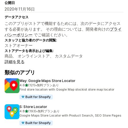
公開日
2020年11月16日
データアクセス
このアプリがストアで機能するためには、次のデータにアクセス
する必要があります。 その理由については、開発者向けの
プライ
バシーポリシー
でご確認ください。
スタッフと協力者のデータの閲覧:
ストアオーナー
ストアデータを表示および編集:
商品、 オンラインストア、 カスタムデータ
詳細を見る
類似のアプリ
Way: Google Maps Store Locator
5つ星中
4.6
(121)
•
無料プランあり
合計レビュー数：121件
Find store location with Google Map stockist store map locator
Built for Shopify
S: Store Locator
5つ星中
4.8
(193)
•
無料プランあり
合計レビュー数：193件
Google Maps Store Locator with Product Search, SEO Store Pages
Built for Shopify