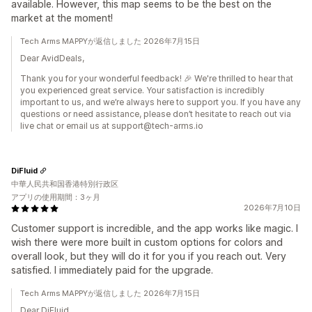
available. However, this map seems to be the best on the
market at the moment!
Tech Arms MAPPYが返信しました 2026年7月15日
Dear AvidDeals,
Thank you for your wonderful feedback! 🎉 We're thrilled to hear that
you experienced great service. Your satisfaction is incredibly
important to us, and we’re always here to support you. If you have any
questions or need assistance, please don’t hesitate to reach out via
live chat or email us at support@tech-arms.io
DiFluid
中華人民共和国香港特別行政区
アプリの使用期間：3ヶ月
2026年7月10日
Customer support is incredible, and the app works like magic. I
wish there were more built in custom options for colors and
overall look, but they will do it for you if you reach out. Very
satisfied. I immediately paid for the upgrade.
Tech Arms MAPPYが返信しました 2026年7月15日
Dear DiFluid,