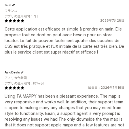
talm
フランス
アプリの使用期間：7日
2026年7月28日
Cette application est efficace et simple à prendre en main. Elle
propose tout ce dont on peut avoir besoin pour un store
locator. Le fait de pouvoir facilement ajouter des couches de
CSS est très pratique et l'UX initiale de la carte est très bien. De
plus le service client est super réactif et efficace !
AvidDeals
アメリカ合衆国
アプリの使用期間：約1ヶ月
編集日：2026年7月16日
Using TA MAPPY has been a pleasant experience. The map is
very responsive and works well. In addition, their support team
is open to making many any changes that you may need from
style to functionality. Bean, a support agent is very prompt is
resolving any issues we had.The only downside the the map is
that it does not support apple maps and a few features are not