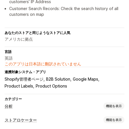
customers’ IP Address
Customer Search Records: Check the search history of all
customers on map
あなたのストアと同じようなストアに人気
アメリカに拠点
言語
英語
このアプリは日本語に翻訳されていません
連携対象システム・アプリ
Shopify管理者ページ
B2B Solution
Google Maps
Product Labels
Product Options
カテゴリー
分析
機能を表示
お客様の操作動向
ストアロケーター
機能を表示
アクティビティ追跡
イベント追跡
訪問者IP