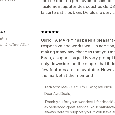
tout ce dont on peut avoir besoin pour 
facilement ajouter des couches de CSS 
la carte est très bien. De plus le servic
als
มริกา
Using TA MAPPY has been a pleasant 
 1 เดือน ในการใช้แอป
responsive and works well. In addition
making many any changes that you may 
Bean, a support agent is very prompt 
only downside the the map is that it 
few features are not available. Howev
the market at the moment!
Tech Arms MAPPY ตอบแล้ว 15 กรกฎาคม 2026
Dear AvidDeals,
Thank you for your wonderful feedback! 🎉
experienced great service. Your satisfacti
always here to support you. If you have a