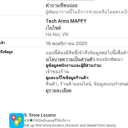
คำถามที่พบบ่อย
ผู้พัฒนารายนี้ไม่มีการช่วยเหลือโดยตรง
า
Tech Arms MAPPY
เว็บไซต์
Ha Noi, VN
แล้ว
16 พฤศจิกายน 2020
าถึงข้อมูล
แอปนี้ต้องมีสิทธิ์เข้าถึงข้อมูลต่อไปนี้เพ
นโยบายความเป็นส่วนตัว
ของนักพัฒนา
ดูข้อมูลพนักงานและผู้มีส่วนร่วม:
เจ้าของร้าน
ดูและแก้ไขข้อมูลร้านค้า:
สินค้า, ร้านค้าออนไลน์, ข้อมูลแบบกำหน
ดูรายละเอียด
S: Store Locator
เต็ม 5 ดาว
4.8
(193)
•
มีแผนฟรีให้บริการ
ทั้งหมด 193 รีวิว
Set up find store locator, stockist and dealer form easily