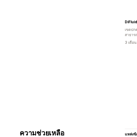
DiFlui
เขตปกค
สาธารณ
3 เดือ
ความช่วยเหลือ
แหล่งข้