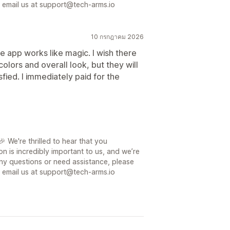
or email us at support@tech-arms.io
10 กรกฎาคม 2026
e app works like magic. I wish there
olors and overall look, but they will
isfied. I immediately paid for the
 We're thrilled to hear that you
on is incredibly important to us, and we’re
ny questions or need assistance, please
or email us at support@tech-arms.io