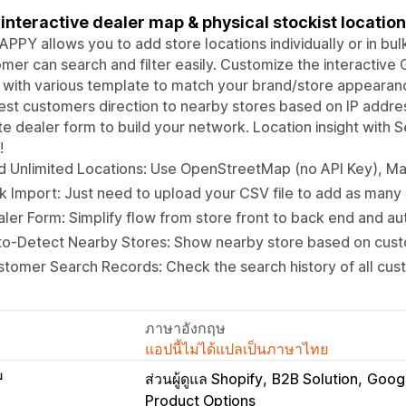
interactive dealer map & physical stockist location
PPY allows you to add store locations individually or in bul
mer can search and filter easily. Customize the interactive
with various template to match your brand/store appearan
st customers direction to nearby stores based on IP addres
e dealer form to build your network. Location insight with
!
d Unlimited Locations: Use OpenStreetMap (no API Key), 
k Import: Just need to upload your CSV file to add as many
ler Form: Simplify flow from store front to back end and a
to-Detect Nearby Stores: Show nearby store based on cust
tomer Search Records: Check the search history of all cu
ภาษาอังกฤษ
แอปนี้ไม่ได้แปลเป็นภาษาไทย
บ
ส่วนผู้ดูแล Shopify
B2B Solution
Goog
Product Options