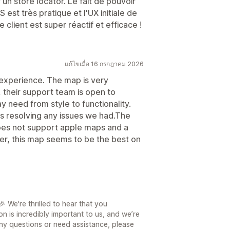
un store locator. Le fait de pouvoir
est très pratique et l'UX initiale de
e client est super réactif et efficace !
แก้ไขเมื่อ 16 กรกฎาคม 2026
experience. The map is very
, their support team is open to
need from style to functionality.
is resolving any issues we had.The
does not support apple maps and a
er, this map seems to be the best on
 We're thrilled to hear that you
on is incredibly important to us, and we’re
ny questions or need assistance, please