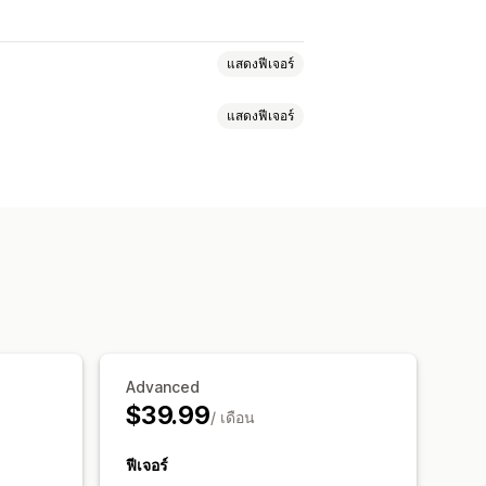
แสดงฟีเจอร์
แสดงฟีเจอร์
์
IP ผู้เยี่ยมชม
ำการ
คำแนะนำ
ำหนดเอง
รูปภาพ
ช่องที่กำหนดเอง
ละส่งออก
ือ
รายงานแบบหลายร้านค้า
ค้า
การติดแท็ก
ตัวกรองที่กำหนดเอง
Advanced
$39.99
/ เดือน
ฟีเจอร์