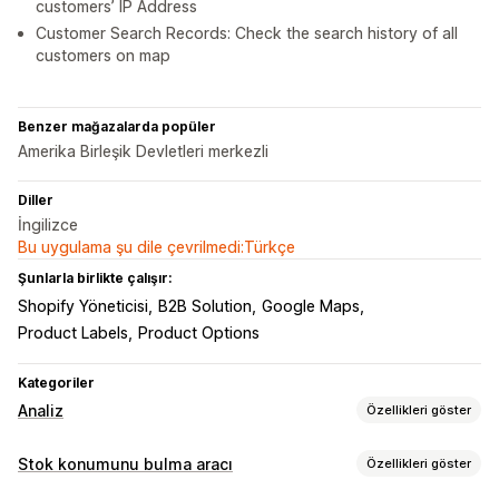
customers’ IP Address
Customer Search Records: Check the search history of all
customers on map
Benzer mağazalarda popüler
Amerika Birleşik Devletleri merkezli
Diller
İngilizce
Bu uygulama şu dile çevrilmedi:Türkçe
Şunlarla birlikte çalışır:
Shopify Yöneticisi
B2B Solution
Google Maps
Product Labels
Product Options
Kategoriler
Analiz
Özellikleri göster
Müşteri davranışı
Stok konumunu bulma aracı
Özellikleri göster
Aktivite takibi
Etkinlik takibi
Ziyaretçi IP’si