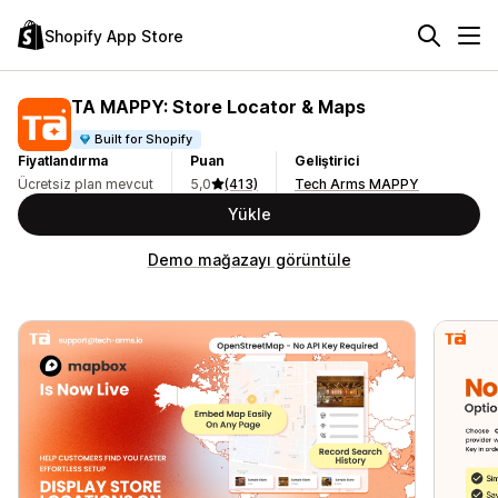
Shopify App Store
TA MAPPY: Store Locator & Maps
Built for Shopify
Fiyatlandırma
Puan
Geliştirici
Ücretsiz plan mevcut
5,0
(413)
Tech Arms MAPPY
Yükle
Demo mağazayı görüntüle