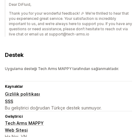
Dear DiFluid,
Thank you for your wonderful feedback! 🎉 We're thrilled to hear that
you experienced great service. Your satisfaction is incredibly
important to us, and we’re always here to support you. If you have any
questions or need assistance, please don’t hesitate to reach out via
live chat or email us at support@tech-arms.io
Destek
Uygulama desteği Tech Arms MAPPY tarafından sağlanmaktadır.
Kaynaklar
Gizlilik politikası
SSS
Bu geliştirici doğrudan Türkçe destek sunmuyor.
Geliştirici
Tech Arms MAPPY
Web Sitesi
Ha Noi, VN