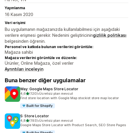
Yayınlanma
16 Kasım 2020
Veri erişimi
Bu uygulamanın mağazanızda kullanılabilmesi için aşağıdaki
verilere erişmesi gerekir. Nedenini geliştiricinin
gizlilik politikası
belgesinden öğrenin.
Personel ve katkıda bulunan verilerini görüntüle:
Mağaza sahibi
Mağaza verilerini görüntüle ve düzenle:
Ürünler, Online Mağaza, özel veriler
Ayrıntıları inceleyin
Buna benzer diğer uygulamalar
Way: Google Maps Store Locator
5 yıldız üzerinden
4,6
(120)
•
Ücretsiz plan mevcut
toplam 120 değerlendirme
Find store location with Google Map stockist store map locator
Built for Shopify
S: Store Locator
5 yıldız üzerinden
4,8
(193)
•
Ücretsiz plan mevcut
toplam 193 değerlendirme
Google Maps Store Locator with Product Search, SEO Store Pages
Built for Shopify