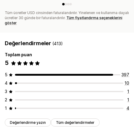
Tüm ücretler USD cinsinden faturalandırılır. Yinelenen ve kullanıma dayalı
ücretler 30 günde bir faturalandırılır.
Tüm fiyatlandırma seçeneklerini
göster
Değerlendirmeler
(413)
Toplam puan
5
5
397
4
10
3
1
2
1
1
4
Değerlendirme yazın
Tüm değerlendirmeler