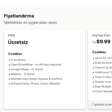
Görüntüleme seçenekleri
Pazarlama ve satış
Konum bulucu sayfası
Eşleme stilleri
Çalışma saatleri
Huni analizi
Fiyatlandırma
Yönlendirmeler
Özel marka öğeleri
Özel simgeler
İşletmenize en uygun planı seçin.
Görseller
Özel alanlar
Çoklu dil
Çoklu konum
Görseller ve raporlar
İçe ve dışa aktarma
Mobil duyarlı
Isı haritaları
Analizler kontrol paneli
FREE
Startup Plan
Çoklu mağaza raporları
Dışa veri aktarma
Arama ve filtreler
$9.99
Ücretsiz
/ay
Konum arama
Mağaza adı arama
Etiketleme
Coğrafi konum
Mesafe filtresi
Özel filtreler
Özellikler
Özellikler
Raporları arama
Analiz
Up to 50 loc
2 locations
Bulk locatio
OpenStreetMap - no API key required
Search by st
Google Maps - 12 styles
Additional C
Mapbox - 9 styles
Search Recor
Multiple map styles, layouts & markers.
Dealer Form
Default fields: Phone, Email, Website
Map Widget
Cloud-based
7 günlük ücre