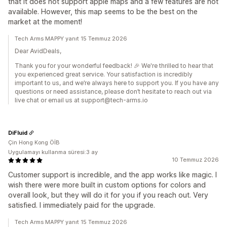
that it does not support apple maps and a few features are not
available. However, this map seems to be the best on the
market at the moment!
Tech Arms MAPPY yanıt 15 Temmuz 2026
Dear AvidDeals,
Thank you for your wonderful feedback! 🎉 We're thrilled to hear that
you experienced great service. Your satisfaction is incredibly
important to us, and we’re always here to support you. If you have any
questions or need assistance, please don’t hesitate to reach out via
live chat or email us at support@tech-arms.io
DiFluid
Çin Hong Kong ÖİB
Uygulamayı kullanma süresi:3 ay
10 Temmuz 2026
Customer support is incredible, and the app works like magic. I
wish there were more built in custom options for colors and
overall look, but they will do it for you if you reach out. Very
satisfied. I immediately paid for the upgrade.
Tech Arms MAPPY yanıt 15 Temmuz 2026