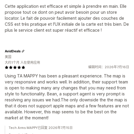
Cette application est efficace et simple à prendre en main. Elle
propose tout ce dont on peut avoir besoin pour un store
locator. Le fait de pouvoir facilement ajouter des couches de
CSS est très pratique et l'UX initiale de la carte est très bien. De
plus le service client est super réactif et efficace !
AvidDeals
美国
大约1个月 人在使用应用
编辑时间：2026年7月16日
Using TA MAPPY has been a pleasant experience. The map is
very responsive and works well. In addition, their support team
is open to making many any changes that you may need from
style to functionality. Bean, a support agent is very prompt is
resolving any issues we had.The only downside the the map is
that it does not support apple maps and a few features are not
available. However, this map seems to be the best on the
market at the moment!
Tech Arms MAPPY已回复 2026年7月15日