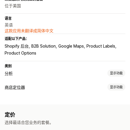
位于美国
语言
英语
这款应用未翻译成简体中文
适配以下产品：
Shopify 后台
B2B Solution
Google Maps
Product Labels
Product Options
类别
分析
显示功能
客户行为
商店定位器
显示功能
活动跟踪
事件跟踪
访客 IP
展示选项
营销和销售
定位器页面
地图样式
营业时间
路线
自定义品牌营销
漏斗分析
定价
自定义图标
图片
自定义字段
多语言
多地点
导入和导出
选择最适合您业务的套餐。
自动适应移动设备
视觉和报告