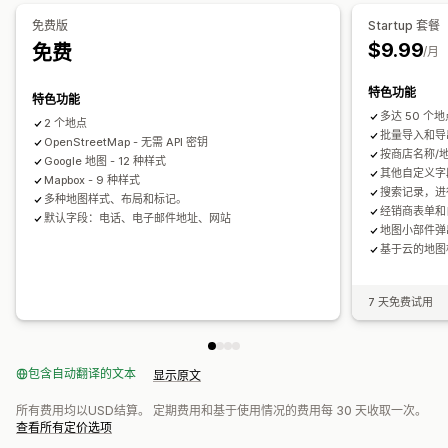
热图
分析控制面板
多商店报告
数据导出
搜索和筛选
免费版
Startup 套餐
地点搜索
商店名称搜索
标记
地理位置
距离筛选
$9.99
免费
/月
自定义筛选条件
搜索报告
分析
特色功能
特色功能
多达 50 个
2 个地点
批量导入和导
OpenStreetMap - 无需 API 密钥
按商店名称/
Google 地图 - 12 种样式
其他自定义字
Mapbox - 9 种样式
搜索记录，进
多种地图样式、布局和标记。
经销商表单和
默认字段：电话、电子邮件地址、网站
地图小部件弹
基于云的地图
7 天免费试用
包含自动翻译的文本
显示原文
所有费用均以USD结算。 定期费用和基于使用情况的费用每 30 天收取一次。
查看所有定价选项