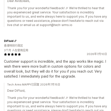
Dear AvidDeals,
Thank you for your wonderful feedback! 🎉 We're thrilled to hear that
you experienced great service. Your satisfaction is incredibly
important to us, and we’re always here to support you. If you have any
questions or need assistance, please don’t hesitate to reach out via
live chat or email us at support@tech-arms.io
DiFluid
香港特别行政区
3个月 人在使用应用
2026年7月10日
Customer support is incredible, and the app works like magic. I
wish there were more built in custom options for colors and
overall look, but they will do it for you if you reach out. Very
satisfied. I immediately paid for the upgrade.
Tech Arms MAPPY已回复 2026年7月15日
Dear DiFluid,
Thank you for your wonderful feedback! 🎉 We're thrilled to hear that
you experienced great service. Your satisfaction is incredibly
important to us, and we’re always here to support you. If you have any
questions or need assistance, please don’t hesitate to reach out via