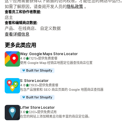
这个应用需要获得以下数据的访问权限，才能在您的商店中运行。
如需了解原因，请查阅开发人员的
隐私政策
。
查看员工和协作者数据:
店主
查看和编辑商店数据:
产品、 在线商店、 自定义数据
查看详细信息
更多此类应用
Way: Google Maps Store Locator
星（满分 5 星）
4.6
(121)
•
提供免费套餐
总共 121 条评论
使用 Google Map 经销店地图定位器查找商店位置
Built for Shopify
S: Store Locator
星（满分 5 星）
4.8
(193)
•
提供免费套餐
总共 193 条评论
包含产品搜索和 SEO 商店页面的 Google 地图商店查找器
Built for Shopify
Lifter Store Locator
星（满分 5 星）
3.6
(20)
•
提供免费试用
总共 20 条评论
在您的网站上添加精美且功能丰富的商店定位器。