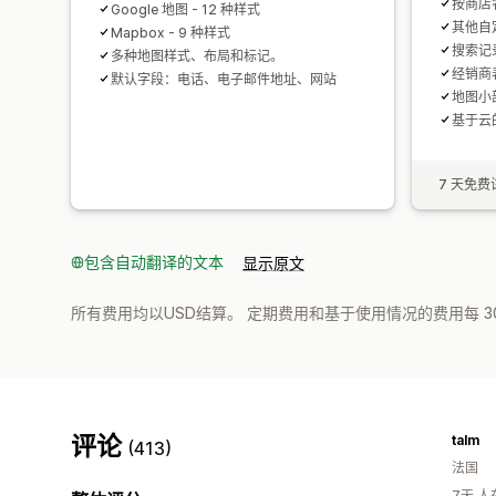
按商店
Google 地图 - 12 种样式
其他自
Mapbox - 9 种样式
搜索记
多种地图样式、布局和标记。
经销商
默认字段：电话、电子邮件地址、网站
地图小
基于云
7 天免费
包含自动翻译的文本
显示原文
所有费用均以USD结算。 定期费用和基于使用情况的费用每 3
评论
talm
(413)
法国
7天 