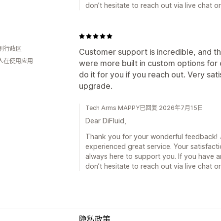
don’t hesitate to reach out via live chat 
d
别行政区
Customer support is incredible, and th
 人在使用应用
were more built in custom options for c
do it for you if you reach out. Very sat
upgrade.
Tech Arms MAPPY已回复 2026年7月15日
Dear DiFluid,
Thank you for your wonderful feedback! 🎉
experienced great service. Your satisfacti
always here to support you. If you have a
don’t hesitate to reach out via live chat 
隐私政策