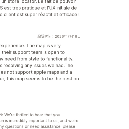
un store locator. Le fait de pouvoir
est très pratique et l'UX initiale de
e client est super réactif et efficace !
编辑时间：2026年7月16日
experience. The map is very
, their support team is open to
need from style to functionality.
is resolving any issues we had.The
does not support apple maps and a
er, this map seems to be the best on
 We're thrilled to hear that you
on is incredibly important to us, and we’re
ny questions or need assistance, please