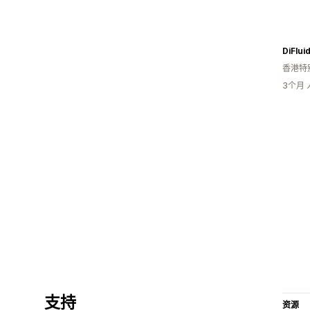
DiFlui
香港特
3个月
支持
资源