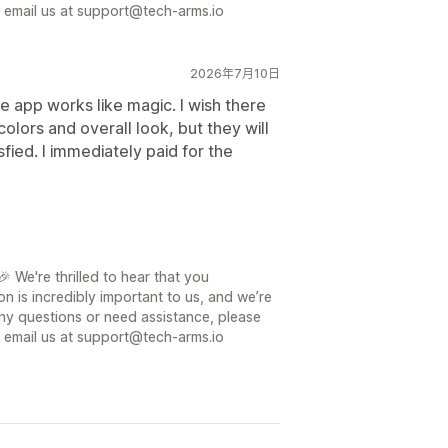
or email us at support@tech-arms.io
2026年7月10日
e app works like magic. I wish there
olors and overall look, but they will
isfied. I immediately paid for the
 We're thrilled to hear that you
on is incredibly important to us, and we’re
ny questions or need assistance, please
or email us at support@tech-arms.io