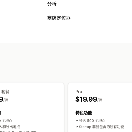
分析
客户行为
商店定位器
活动跟踪
事件跟踪
访客 IP
展示选项
营销和销售
定位器页面
地图样式
营业时间
路线
漏斗分析
自定义字段
多语言
多地点
导入和导出
视觉和报告
搜索和筛选
热图
分析控制面板
多商店报告
数据导
地点搜索
商店名称搜索
标记
地理位置
分析
p 套餐
Pro
9
$19.99
/月
/月
能
特色功能
0 个地点
多达 500 个地点
入和导出地点
Startup 套餐包含的所有功能