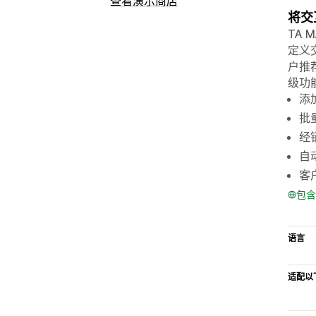
查看演示商店
将交
TA
定义
户推
级功
添加
批
经
自
客
包含
语言
适配以