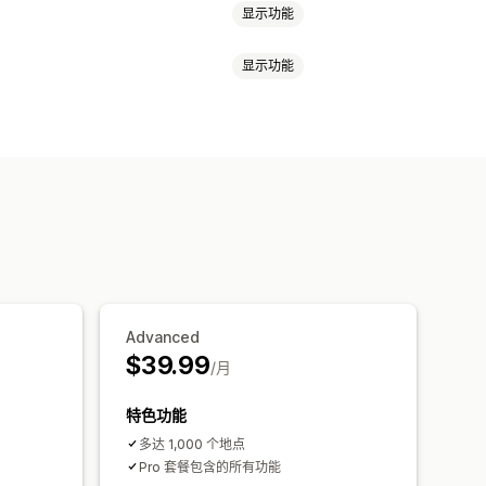
显示功能
显示功能
自定义品牌营销
自定义图标
图片
自动适应移动设备
出
距离筛选
自定义筛选条件
搜索报告
Advanced
$39.99
/月
特色功能
多达 1,000 个地点
Pro 套餐包含的所有功能