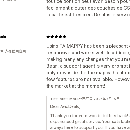
tout ce dont on peut avoir besoin pour 
facilement ajouter des couches de CSS 
la carte est très bien. De plus le servic
als
Using TA MAPPY has been a pleasant 
个月 人在使用应用
responsive and works well. In addition
making many any changes that you may 
Bean, a support agent is very prompt 
only downside the the map is that it 
few features are not available. Howev
the market at the moment!
Tech Arms MAPPY已回复 2026年7月15日
Dear AvidDeals,
Thank you for your wonderful feedback! 🎉
experienced great service. Your satisfacti
always here to support you. If you have a