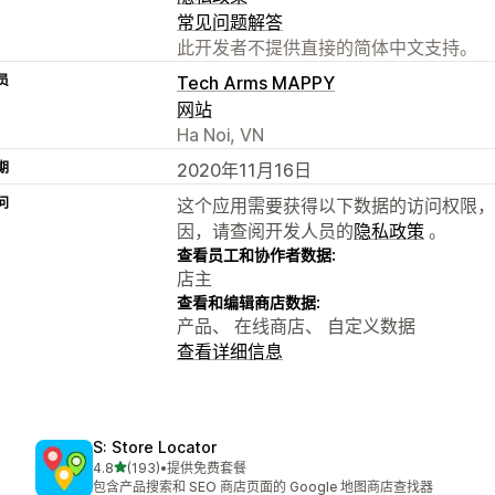
常见问题解答
此开发者不提供直接的简体中文支持。
员
Tech Arms MAPPY
网站
Ha Noi, VN
期
2020年11月16日
问
这个应用需要获得以下数据的访问权限，
因，请查阅开发人员的
隐私政策
。
查看员工和协作者数据:
店主
查看和编辑商店数据:
产品、 在线商店、 自定义数据
查看详细信息
S: Store Locator
星（满分 5 星）
4.8
(193)
•
提供免费套餐
总共 193 条评论
包含产品搜索和 SEO 商店页面的 Google 地图商店查找器