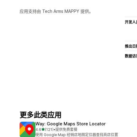
应用支持由 Tech Arms MAPPY 提供。
开发人
推出日
数据访
更多此类应用
Way: Google Maps Store Locator
星（满分 5 星）
4.6
(121)
•
提供免费套餐
总共 121 条评论
使用 Google Map 经销店地图定位器查找商店位置