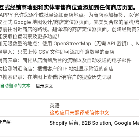
互式经销商地图和实体零售商位置添加到任何商店页面。
 MAPPY 允许您逐个或批量添加商店地点。为商店添加标签，
交互式 Google 地图设计/商店定位器页面，完美契合您的品牌/
荐前往附近商店的路线。翻译您的商店定位器页面。创建经销商表
能获取位置洞察及更多功能！
无限数量的地点：使用 OpenStreetMap（无需 API 密钥）、Map
量导入：只需上传 CSV 文件即可添加任意数量的商店
销商表单：简化从店面到后台的流程以及自动发送的电子邮件
动检测附近商店：根据客户的 IP 地址显示附近的商店
户搜索记录：在地图上查看所有客户的搜索历史记录
自动翻译的文本
显示原文
英语
这款应用未翻译成简体中文
下产品：
Shopify 后台
B2B Solution
Google M