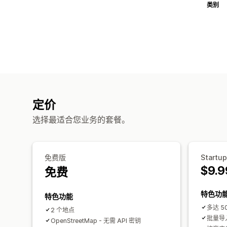
类别
定价
选择最适合您业务的套餐。
免费版
Startu
$9.9
免费
特色功
特色功能
多达 5
2 个地点
批量导
OpenStreetMap - 无需 API 密钥