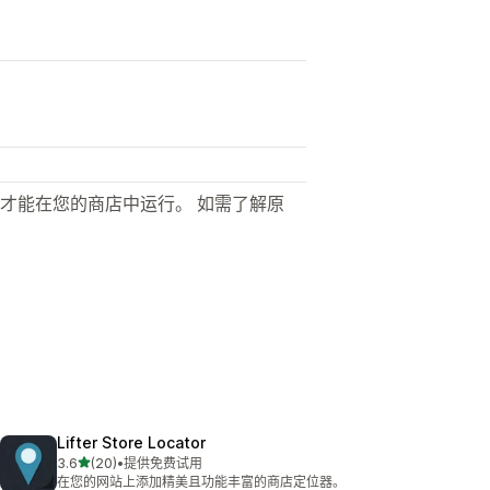
才能在您的商店中运行。 如需了解原
Lifter Store Locator
星（满分 5 星）
3.6
(20)
•
提供免费试用
总共 20 条评论
在您的网站上添加精美且功能丰富的商店定位器。