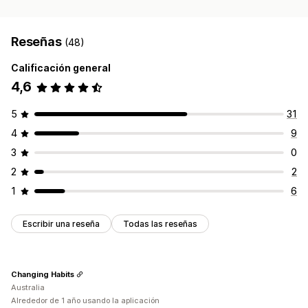
Reseñas
(48)
Calificación general
4,6
5
31
4
9
3
0
2
2
1
6
Escribir una reseña
Todas las reseñas
Changing Habits
Australia
Alrededor de 1 año usando la aplicación