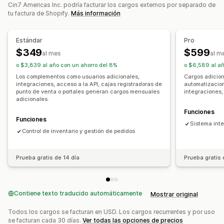
SKU
Reabastecimiento de existencias
Cin7 Americas Inc. podría facturar los cargos externos por separado de
tu factura de Shopify.
Más información
Transferencia de existencias
Importar y exportar
Escáneres
Planificación de inventario
Optimización de IA
Automatización del flujo de trabajo
Multicanal
Estándar
Pro
$349
$599
al mes
al m
Gestión de pedidos
o $3,839 al año con un ahorro del 8%
o $6,589 al añ
Pedidos pendientes
Devoluciones
Envíos
Los complementos como usuarios adicionales,
Cargos adicion
integraciones, acceso a la API, cajas registradoras de
automatizacion
Procesamiento masivo
Procesamiento automático
punto de venta o portales generan cargos mensuales
integraciones,
Pedidos de compra
Pedidos en preventa
adicionales.
Funciones
Notificaciones e informes y estadísticas
Funciones
Sistema inte
Informes personalizados
Información útil
Control de inventario y gestión de pedidos
Notificaciones de correo electrónico
Informes y estadísticas
Prueba gratis de 14 día
Prueba gratis 
Contiene texto traducido automáticamente
Mostrar original
Todos los cargos se facturan en USD. Los cargos recurrentes y por uso
se facturan cada 30 días.
Ver todas las opciones de precios