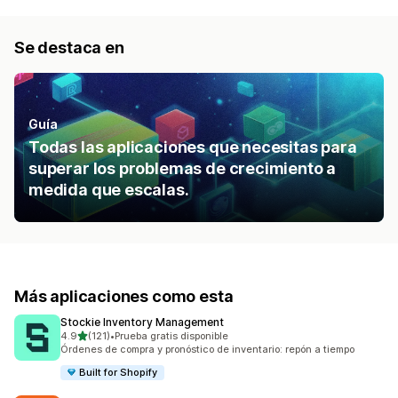
Se destaca en
Guía
Todas las aplicaciones que necesitas para
superar los problemas de crecimiento a
medida que escalas.
Más aplicaciones como esta
Stockie Inventory Management
de 5 estrellas
4.9
(121)
•
Prueba gratis disponible
121 reseñas en total
Órdenes de compra y pronóstico de inventario: repón a tiempo
Built for Shopify