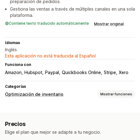
preparación de pedidos.
Gestiona las ventas a través de múltiples canales en una sola
plataforma.
Contiene texto traducido automáticamente
Mostrar original
Idiomas
Inglés
Esta aplicación no está traducida al Español
Funciona con
Amazon
Hubspot
Paypal
Quickbooks Online
Stripe
Xero
Categorías
Optimización de inventario
Mostrar funciones
Gestión de inventario
Seguimiento de inventario
Sincronización de inventario
Precios
Reposición automática
Códigos de barras
Elige el plan que mejor se adapte a tu negocio.
Fechas de vencimiento
Previsión
Múltiples sucursales