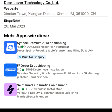
Dear-Lover Technology Co.,Ltd.
Website
Xindian Town, Xiang'an District, Xiamen, FJ, 361000, CN
Eingeführt
26. Mai 2023
Mehr Apps wie diese
Syncee Premium AI Dropshipping
von 5 Sternen
4,1
(499)
•
Kostenloser Plan verfügbar
499 Rezensionen insgesamt
Dropshipping-Produkte & Lieferanten aus USA, EU & UK+
Built for Shopify
FFOrder Dropshipping
von 5 Sternen
5,0
(250)
•
Kostenlose Installation
250 Rezensionen insgesamt
Direktes Sourcing & reibungsloses Fulfillment zur Skalierung
globaler Händler:innen
Selfnamed: Cosmetics on demand
von 5 Sternen
4,5
(49)
•
Kostenlose Installation
49 Rezensionen insgesamt
Verkaufe Beauty-Eigenmarkenprodukte ohne
Mindestbestellmengen