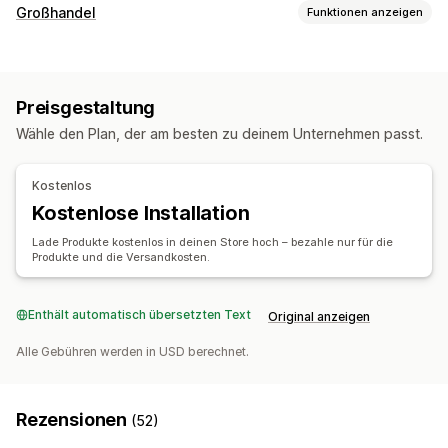
Produkte, die du verkaufen kannst
Großhandel
Funktionen anzeigen
Kleidung und Accessoires
Optionen zur Preisgestaltung
Beschaffungsstandorte
Mengenrabatte
China
Vereinigte Staaten
Preisgestaltung
Bestellverwaltung
Wähle den Plan, der am besten zu deinem Unternehmen passt.
Massenverarbeitung
Bestellstatus
Inventarstatus
Kostenlos
Kostenlose Installation
Lade Produkte kostenlos in deinen Store hoch – bezahle nur für die
Produkte und die Versandkosten.
Enthält automatisch übersetzten Text
Original anzeigen
Alle Gebühren werden in USD berechnet.
Rezensionen
(52)