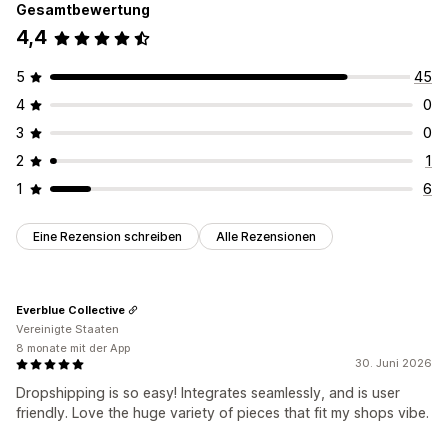
Gesamtbewertung
4,4
5
45
4
0
3
0
2
1
1
6
Eine Rezension schreiben
Alle Rezensionen
Everblue Collective
Vereinigte Staaten
8 monate mit der App
30. Juni 2026
Dropshipping is so easy! Integrates seamlessly, and is user
friendly. Love the huge variety of pieces that fit my shops vibe.