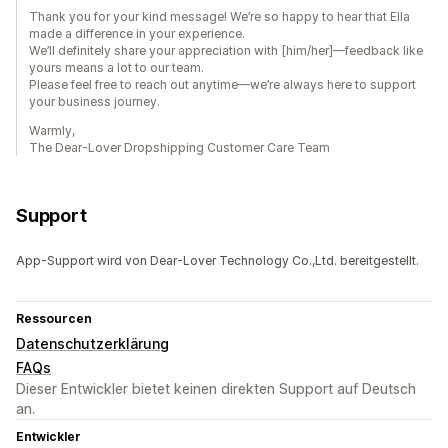
Thank you for your kind message! We’re so happy to hear that Ella
made a difference in your experience.
We’ll definitely share your appreciation with [him/her]—feedback like
yours means a lot to our team.
Please feel free to reach out anytime—we’re always here to support
your business journey.
Warmly,
The Dear-Lover Dropshipping Customer Care Team
Support
App-Support wird von Dear-Lover Technology Co.,Ltd. bereitgestellt.
Ressourcen
Datenschutzerklärung
FAQs
Dieser Entwickler bietet keinen direkten Support auf Deutsch
an.
Entwickler