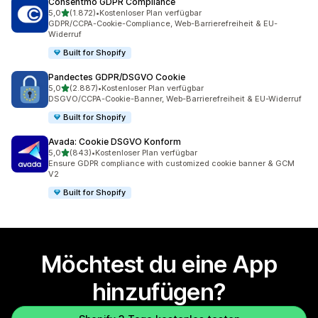
Consentmo GDPR Compliance
von 5 Sternen
5,0
(1.872)
•
Kostenloser Plan verfügbar
1872 Rezensionen insgesamt
GDPR/CCPA-Cookie-Compliance, Web-Barrierefreiheit & EU-
Widerruf
Built for Shopify
Pandectes GDPR/DSGVO Cookie
von 5 Sternen
5,0
(2.887)
•
Kostenloser Plan verfügbar
2887 Rezensionen insgesamt
DSGVO/CCPA-Cookie-Banner, Web-Barrierefreiheit & EU-Widerruf
Built for Shopify
Avada: Cookie DSGVO Konform
von 5 Sternen
5,0
(843)
•
Kostenloser Plan verfügbar
843 Rezensionen insgesamt
Ensure GDPR compliance with customized cookie banner & GCM
V2
Built for Shopify
Möchtest du eine App
hinzufügen?