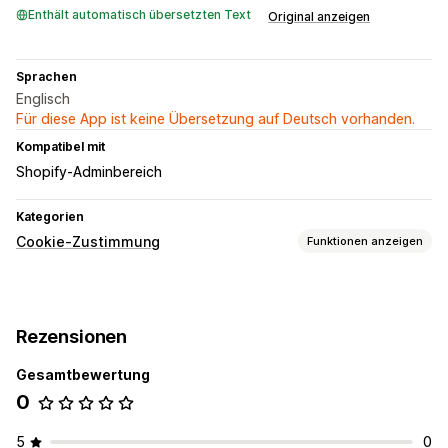
Enthält automatisch übersetzten Text
Original anzeigen
Sprachen
Englisch
Für diese App ist keine Übersetzung auf Deutsch vorhanden.
Kompatibel mit
Shopify-Adminbereich
Kategorien
Cookie-Zustimmung
Funktionen anzeigen
Anzeigeoptionen
Richtlinien-Link
Bannerdesign
Rezensionen
Responsivität für Mobilgeräte
Gesamtbewertung
Datenschutz-Compliance
0
Einhaltung der Barrierefreiheit
Einwilligungsprotokoll
Verordnungen
5
0