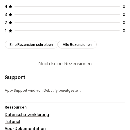
DSGVO
4
0
3
0
2
0
1
0
Eine Rezension schreiben
Alle Rezensionen
Noch keine Rezensionen
Support
App-Support wird von Debutify bereitgestellt.
Ressourcen
Datenschutzerklärung
Tutorial
App-Dokumentation