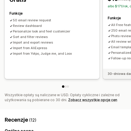
albo $171/rok,
Funkcje
Funkcje
50 email review request
All Free fea
Review dashboard
250 email r
Personalize look and feel customizer
Photo revie
Sort and filter reviews
All review w
Import and export reviews
Email templa
Import from AliExpress
Personalized
Import from Yotpo, Judge.me, and Loox
Follow-up r
30-dniowa da
Wszystkie opłaty są naliczane w USD. Opłaty cykliczne i zależne od
użytkowania są pobierane co 30 dni.
Zobacz wszystkie opcje cen
Recenzje
(12)
Ogólna ocena