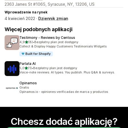
2363 James St #1065, Syracuse, NY, 13206, US
Wprowadzenie na rynek
4 kwiecień 2022 ·
Dziennik zmian
Więcej podobnych aplikacji
Testimony ‑ Reviews by Centous
na 5 gwiazdek
4,9
(8)
•
Bezpłatny plan jest dostępny
Łączna liczba recenzji: 8
Collect & Display Happy Customers Testimonials Widgets
Built for Shopify
Parlata AI
na 5 gwiazdek
5,0
(1)
•
Bezpłatny plan jest dostępny
Łączna liczba recenzji: 1
Voice-note reviews. AI types. You publish. Plus Q&A & surveys.
Opinamos
Gratis
Opinamos.io - opiniones verificadas de marca y productos
Chcesz dodać aplikację?