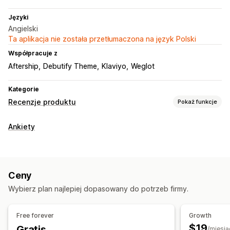
Języki
Angielski
Ta aplikacja nie została przetłumaczona na język Polski
Współpracuje z
Aftership
Debutify Theme
Klaviyo
Weglot
Kategorie
Recenzje produktu
Pokaż funkcje
Opcje wyświetlania
Ankiety
Recenzje ze zdjęciami
Recenzje z filmami
Liczba gwiazdek
Głosowanie
Karuzele
Układ siatki
Strona wszystkich recenzji
Filtrowanie
Ceny
Sposoby zbierania recenzji
Wybierz plan najlepiej dopasowany do potrzeb firmy.
Prośby przez e-mail
Formularze
Import i eksport
Automatyzacje
Free forever
Growth
$19
Gratis
/miesią