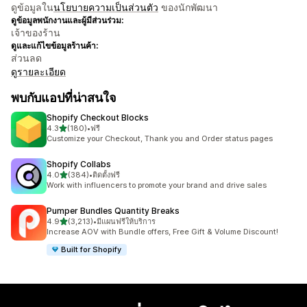
ดูข้อมูลใน
นโยบายความเป็นส่วนตัว
ของนักพัฒนา
ดูข้อมูลพนักงานและผู้มีส่วนร่วม:
เจ้าของร้าน
ดูและแก้ไขข้อมูลร้านค้า:
ส่วนลด
ดูรายละเอียด
พบกับแอปที่น่าสนใจ
Shopify Checkout Blocks
เต็ม 5 ดาว
4.3
(180)
•
ฟรี
ทั้งหมด 180 รีวิว
Customize your Checkout, Thank you and Order status pages
Shopify Collabs
เต็ม 5 ดาว
4.0
(384)
•
ติดตั้งฟรี
ทั้งหมด 384 รีวิว
Work with influencers to promote your brand and drive sales
Pumper Bundles Quantity Breaks
เต็ม 5 ดาว
4.9
(3,213)
•
มีแผนฟรีให้บริการ
ทั้งหมด 3213 รีวิว
Increase AOV with Bundle offers, Free Gift & Volume Discount!
Built for Shopify