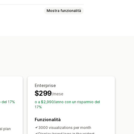
Mostra funzionalità
teprime in tempo reale
Enterprise
$299
/mese
o del 17%
o a $2,990/anno con un risparmio del
17%
Funzionalità
3000 visualizations per month
al plan
Display brand logo in the widget