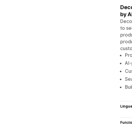
Deco
by A
Deco
to se
produ
produ
cust
Pro
AI-
Cu
Sea
Bui
Lingu
Funzi