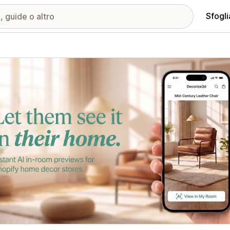
Sfogli
ria immagini in evidenza