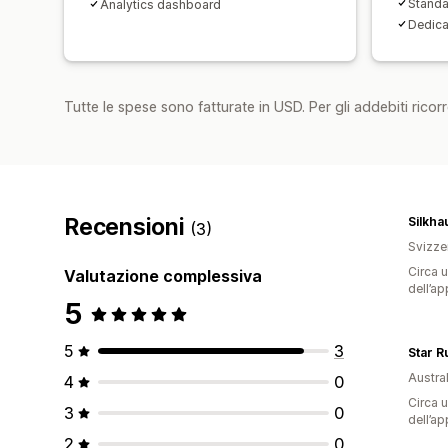
Standa
Analytics dashboard
Dedica
Tutte le spese sono fatturate in USD. Per gli addebiti ricorre
Recensioni
(3)
Svizze
Circa u
Valutazione complessiva
dell’ap
5
5
3
Star R
Austral
4
0
Circa u
3
0
dell’ap
2
0