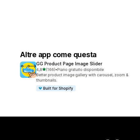
Altre app come questa
GG Product Page Image Slider
stelle su 5
4,8
(166)
•
Piano gratuito disponibile
166 recensioni totali
Better product image gallery with carousel, zoom &
thumbnails.
Built for Shopify