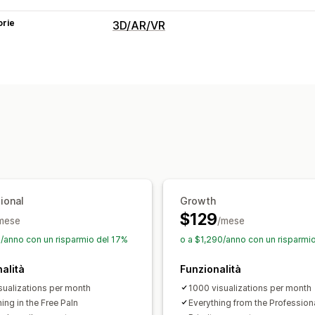
orie
3D/AR/VR
Visualizzazione
Realtà virtuale
Camerino virtuale
An
Basato sull’IA
Personalizzazione
Varianti
ional
Growth
$129
mese
/mese
/anno con un risparmio del 17%
o a $1,290/anno con un risparmi
alità
Funzionalità
sualizations per month
1000 visualizations per month
ing in the Free Paln
Everything from the Profession