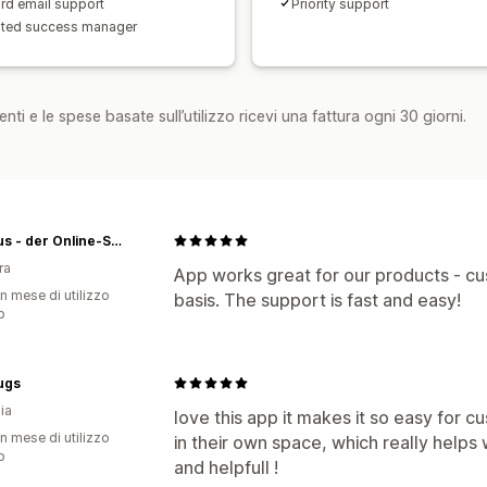
rd email support
Priority support
ted success manager
nti e le spese basate sull’utilizzo ricevi una fattura ogni 30 giorni.
Silkhaus - der Online-Shop für Kunstblumen.
ra
App works great for our products - cus
n mese di utilizzo
basis. The support is fast and easy!
p
ugs
ia
love this app it makes it so easy for 
n mese di utilizzo
in their own space, which really helps
p
and helpfull !