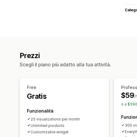
Categ
Prezzi
Scegli il piano più adatto alla tua attività.
Free
Profess
$59
Gratis
/
o a $590
Funzionalità
Funzion
25 visualizations per month
300 vi
Unlimited products
Everyth
Customizable widget