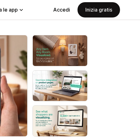
a le app
Accedi
Inizia gratis