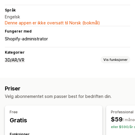
Språk
Engelsk
Denne appen er ikke oversatt til Norsk (bokmål)
Fungerer med
Shopify-administrator
Kategorier
3D/AR/VR
Vis funksjoner
Visualisering
Virtuell virkelighet
Virtuell prøving
Priser
Forhåndsvisninger i sanntid
Drevet av kunstig intelligens
Velg abonnementet som passer best for bedriften din.
Tilpasning
Varianter
Free
Professional
$59
Gratis
/ måne
eller $590/år 
Funksjoner