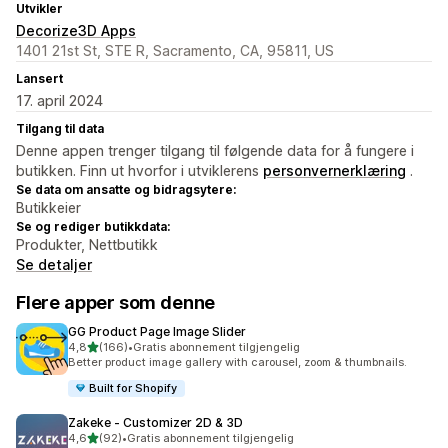
Utvikler
Decorize3D Apps
1401 21st St, STE R, Sacramento, CA, 95811, US
Lansert
17. april 2024
Tilgang til data
Denne appen trenger tilgang til følgende data for å fungere i
butikken. Finn ut hvorfor i utviklerens
personvernerklæring
.
Se data om ansatte og bidragsytere:
Butikkeier
Se og rediger butikkdata:
Produkter, Nettbutikk
Se detaljer
Flere apper som denne
GG Product Page Image Slider
av 5 stjerner
4,8
(166)
•
Gratis abonnement tilgjengelig
Totalt 166 omtaler
Better product image gallery with carousel, zoom & thumbnails.
Built for Shopify
Zakeke ‑ Customizer 2D & 3D
av 5 stjerner
4,6
(92)
•
Gratis abonnement tilgjengelig
Totalt 92 omtaler