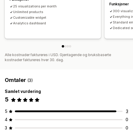
Funksjoner
25 visualizations per month
300 visualiz
Unlimited products
Everything i
Customizable widget
Standard em
Analytics dashboard
Dedicated 
Alle kostnader faktureres i USD. Gjentagende og bruksbaserte
kostnader faktureres hver 30. dag.
Omtaler
(3)
Samlet vurdering
5
5
3
4
0
3
0