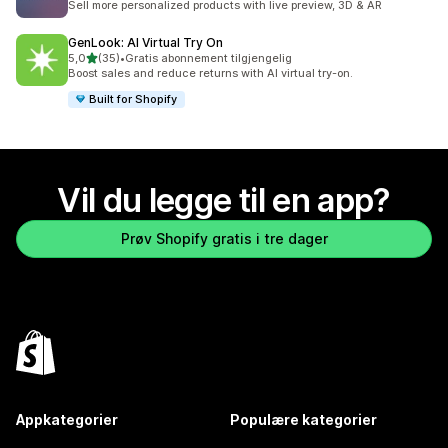
Sell more personalized products with live preview, 3D & AR
GenLook: AI Virtual Try On
av 5 stjerner
5,0
(35)
•
Gratis abonnement tilgjengelig
Totalt 35 omtaler
Boost sales and reduce returns with AI virtual try-on.
Built for Shopify
Vil du legge til en app?
Prøv Shopify gratis i tre dager
Appkategorier
Populære kategorier