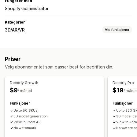
Fungerer med
Shopify-administrator
Kategorier
3D/AR/VR
Vis funksjoner
Visualisering
3D-modeller
Utvidet virkelighet
Priser
Forhåndsvisninger i sanntid
Velg abonnementet som passer best for bedriften din.
Tilpasning
Modellopprettelse
Varianter
Farge
Temaer
Decorly Growth
Decorly Pro
Tilpasset merkevarebygging
$9
$19
/ måned
/ måne
Funksjoner
Funksjoner
Up to 80 SKUs
Up to 250 S
3D model generation
3D model ge
View in Room AR
View in Roo
No watermark
No waterma