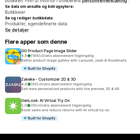
butikken. Finn ut hvorfor i utviklerens
personvernerklæring
.
Se data om ansatte og bidragsytere:
Butikkeier
Se og rediger butikkdata:
Produkter, egendefinerte data
Se detaljer
Flere apper som denne
GG Product Page Image Slider
av 5 stjerner
4,8
(166)
•
Gratis abonnement tilgjengelig
Totalt 166 omtaler
Better product image gallery with carousel, zoom & thumbnails.
Built for Shopify
Zakeke ‑ Customizer 2D & 3D
av 5 stjerner
4,6
(92)
•
Gratis abonnement tilgjengelig
Totalt 92 omtaler
Sell more personalized products with live preview, 3D & AR
GenLook: AI Virtual Try On
av 5 stjerner
5,0
(35)
•
Gratis abonnement tilgjengelig
Totalt 35 omtaler
Boost sales and reduce returns with AI virtual try-on.
Built for Shopify