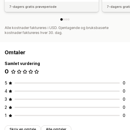
7-dagers gratis prøveperiode
7-dagers grat
Alle kostnader faktureres i USD. Gjentagende og bruksbaserte
kostnader faktureres hver 30. dag.
Omtaler
Samlet vurdering
0
5
0
4
0
3
0
2
0
1
0
Skriv en omtale
Alle omtaler