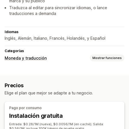
marca y su público
Traduzca al editar para sincronizar idiomas, o lance
traducciones a demanda
Idiomas
Inglés, Alemán, Italiano, Francés, Holandés, y Español
Categorías
Moneda y traducción
Mostrar funciones
Traducción de idiomas
Traducción automática
Precios
Traducciones sincronizadas automáticas
Elige el plan que mejor se adapte a tu negocio.
Traducción masiva
Traducción humana
Traducción de metacampos
Traducción de URL
Pago por consumo
Gestión de glosario
Instalación gratuita
Entrada: $0.28/1M (nueva), $0.0056/1M (en caché); Salida:
$0.56/1M; incluye 100K tokens de prueba gratis.