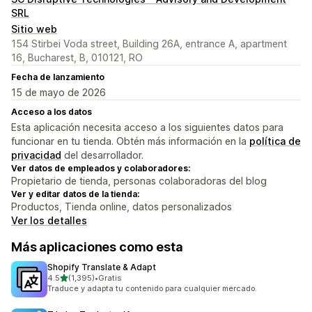
SRL
Sitio web
154 Stirbei Voda street, Building 26A, entrance A, apartment
16, Bucharest, B, 010121, RO
Fecha de lanzamiento
15 de mayo de 2026
Acceso a los datos
Esta aplicación necesita acceso a los siguientes datos para
funcionar en tu tienda. Obtén más información en la
política de
privacidad
del desarrollador.
Ver datos de empleados y colaboradores:
Propietario de tienda, personas colaboradoras del blog
Ver y editar datos de la tienda:
Productos, Tienda online, datos personalizados
Ver los detalles
Más aplicaciones como esta
Shopify Translate & Adapt
de 5 estrellas
4.5
(1,395)
•
Gratis
1395 reseñas en total
Traduce y adapta tu contenido para cualquier mercado.