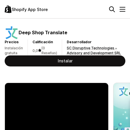
Shopify App Store
Deep Shop Translate
Precios
Calificación
Desarrollador
Instalación
(0
SC Disruptive Technologies –
0,0
gratuita
Reseñas)
Advisory and Development SRL
Instalar