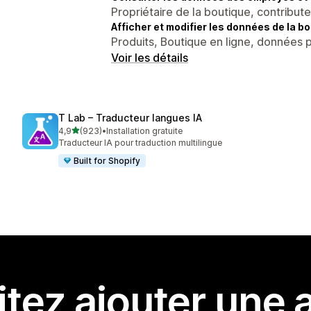
Propriétaire de la boutique, contribut
Afficher et modifier les données de la bo
Produits, Boutique en ligne, données 
Voir les détails
T Lab – Traducteur langues IA
étoile(s) sur 5
4,9
(923)
•
Installation gratuite
923 avis au total
Traducteur IA pour traduction multilingue
Built for Shopify
tez ajouter une a