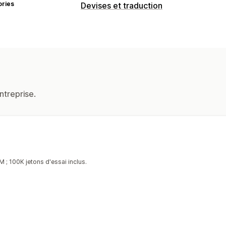
ories
Devises et traduction
Traduction en plusieurs langues
Traduction automatique
Synchronisat
Traduction en bloc
Traduction manue
Traduction des URL
Gestion des glos
ntreprise.
M ; 100K jetons d'essai inclus.