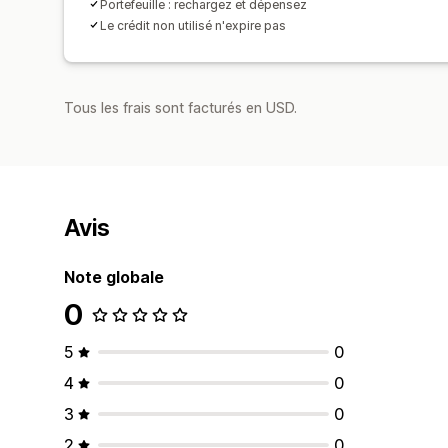
Portefeuille : rechargez et dépensez
Le crédit non utilisé n'expire pas
Tous les frais sont facturés en USD.
Avis
Note globale
0
5
0
4
0
3
0
2
0