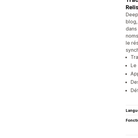
Reli
Deep 
blog
dans 
noms 
le ré
synch
Tra
Le 
App
Des
Déf
Langu
Fonct