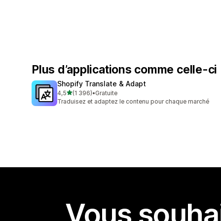
Plus d’applications comme celle-ci
Shopify Translate & Adapt
étoile(s) sur 5
4,5
(1 396)
•
Gratuite
1396 avis au total
Traduisez et adaptez le contenu pour chaque marché
Vous souhai