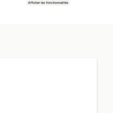
Afficher les fonctionnalités
ion automatique des traductions
lle
Traduction des champs méta
saires