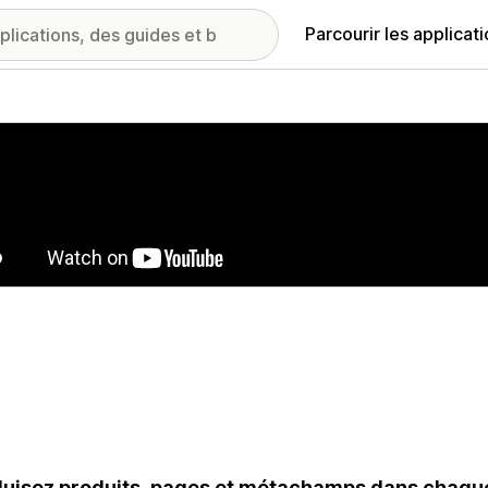
Parcourir les applicat
ie d’images vedette
uisez produits, pages et métachamps dans chaqu