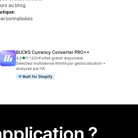
eurs au blog
utique:
personnalisées
BUCKS Currency Converter PRO++
étoile(s) sur 5
4,9
(1 132)
•
Forfait gratuit disponible
1132 avis au total
Sélecteur multidevise illimité par géolocalisation +
analyses par l’IA
Built for Shopify
pplication ?