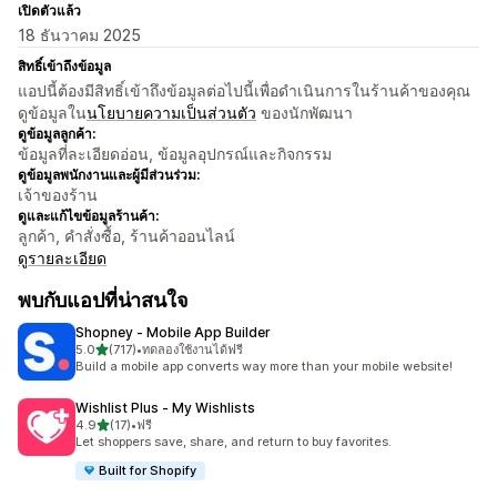
เปิดตัวแล้ว
18 ธันวาคม 2025
สิทธิ์เข้าถึงข้อมูล
แอปนี้ต้องมีสิทธิ์เข้าถึงข้อมูลต่อไปนี้เพื่อดำเนินการในร้านค้าของคุณ
ดูข้อมูลใน
นโยบายความเป็นส่วนตัว
ของนักพัฒนา
ดูข้อมูลลูกค้า:
ข้อมูลที่ละเอียดอ่อน, ข้อมูลอุปกรณ์และกิจกรรม
ดูข้อมูลพนักงานและผู้มีส่วนร่วม:
เจ้าของร้าน
ดูและแก้ไขข้อมูลร้านค้า:
ลูกค้า, คำสั่งซื้อ, ร้านค้าออนไลน์
ดูรายละเอียด
พบกับแอปที่น่าสนใจ
Shopney ‑ Mobile App Builder
เต็ม 5 ดาว
5.0
(717)
•
ทดลองใช้งานได้ฟรี
ทั้งหมด 717 รีวิว
Build a mobile app converts way more than your mobile website!
Wishlist Plus ‑ My Wishlists
เต็ม 5 ดาว
4.9
(17)
•
ฟรี
ทั้งหมด 17 รีวิว
Let shoppers save, share, and return to buy favorites.
Built for Shopify