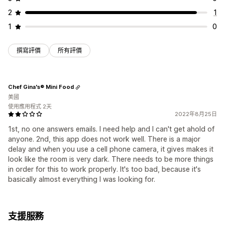
2
1
1
0
撰寫評價
所有評價
Chef Gina's® Mini Food
美國
使用應用程式 2天
2022年8月25日
1st, no one answers emails. I need help and I can't get ahold of
anyone. 2nd, this app does not work well. There is a major
delay and when you use a cell phone camera, it gives makes it
look like the room is very dark. There needs to be more things
in order for this to work properly. It's too bad, because it's
basically almost everything I was looking for.
支援服務