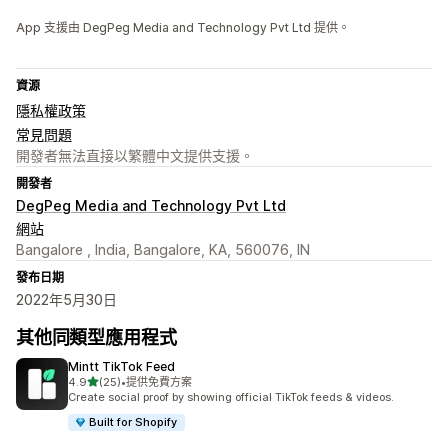
App 支援由 DegPeg Media and Technology Pvt Ltd 提供。
資源
隱私權政策
常見問題
開發者無法直接以繁體中文提供支援。
開發者
DegPeg Media and Technology Pvt Ltd
網站
Bangalore , India, Bangalore, KA, 560076, IN
發布日期
2022年5月30日
其他同類型應用程式
Mintt TikTok Feed
滿分 5 顆星
4.9
(25)
•
提供免費方案
共有 25 則評價
Create social proof by showing official TikTok feeds & videos.
Built for Shopify