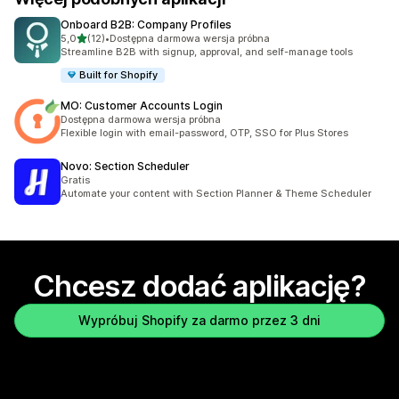
Onboard B2B: Company Profiles
na 5 gwiazdek
5,0
(12)
•
Dostępna darmowa wersja próbna
Łączna liczba recenzji: 12
Streamline B2B with signup, approval, and self-manage tools
Built for Shopify
MO: Customer Accounts Login
Dostępna darmowa wersja próbna
Flexible login with email-password, OTP, SSO for Plus Stores
Novo: Section Scheduler
Gratis
Automate your content with Section Planner & Theme Scheduler
Chcesz dodać aplikację?
Wypróbuj Shopify za darmo przez 3 dni