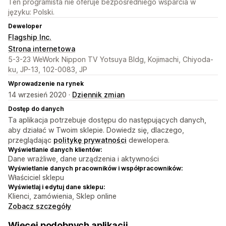
Ten programista nie oferuje bezpośredniego wsparcia w
języku: Polski.
Deweloper
Flagship Inc.
Strona internetowa
5-3-23 WeWork Nippon TV Yotsuya Bldg, Kojimachi, Chiyoda-
ku, JP-13, 102-0083, JP
Wprowadzenie na rynek
14 wrzesień 2020 ·
Dziennik zmian
Dostęp do danych
Ta aplikacja potrzebuje dostępu do następujących danych,
aby działać w Twoim sklepie. Dowiedz się, dlaczego,
przeglądając
politykę prywatności
dewelopera.
Wyświetlanie danych klientów:
Dane wrażliwe, dane urządzenia i aktywności
Wyświetlanie danych pracowników i współpracowników:
Właściciel sklepu
Wyświetlaj i edytuj dane sklepu:
Klienci, zamówienia, Sklep online
Zobacz szczegóły
Więcej podobnych aplikacji