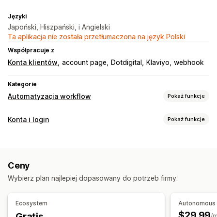
Języki
Japoński, Hiszpański, i Angielski
Ta aplikacja nie została przetłumaczona na język Polski
Współpracuje z
Konta klientów
account page
Dotdigital
Klaviyo
webhook
Kategorie
Automatyzacja workflow
Pokaż funkcje
Zadania automatyzacji
Konta i login
Pokaż funkcje
Tagi klientów
Odpowiedzi e-mail
Zarządzanie kontem
Dostosowanie
Profile
Oznaczanie
Formularze rejestracji
Wielojęzyczne
API
Automatyczna synchronizacja danych
Ceny
Wybierz plan najlepiej dopasowany do potrzeb firmy.
Ecosystem
Autonomous
$29.99
Gratis
/m