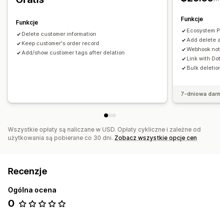
Funkcje
Funkcje
Ecosystem P
Delete customer information
Add delete a
Keep customer's order record
Webhook noti
Add/show customer tags after delation
Link with Do
Bulk deletio
7-dniowa dar
Wszystkie opłaty są naliczane w USD. Opłaty cykliczne i zależne od
użytkowania są pobierane co 30 dni.
Zobacz wszystkie opcje cen
Recenzje
Ogólna ocena
0