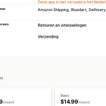
Deze app is niet vertaald in het Neder
 met
Amazon Shipping
Bluedart
Delhivery
orieën
Retouren en uitwisselingen
Retouropties
Verzending
Omruilingen
Labels en verpakking
Retourbeheer
Labelcreatie
In bulk afdrukken
Pakb
Automatische goedkeuringen
Retour
Verzendregels
Synchronisatie van be
Retourredenen
Verzendlabels
Retou
Verzendtarieven
E-mailmeldingen
Aangepaste brandi
Zendingen beheren
st.
Voorraadupdates
Synchronisatie van bestellingen
Trac
Trackingpagina met eigen merk
E-ma
Updates van bestellingen
Analytics 
Basic
9
$14.99
/maand
/maand