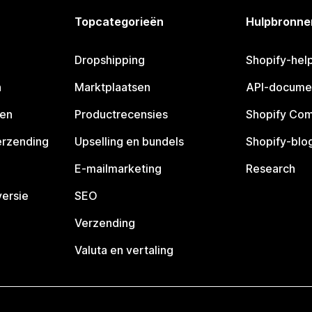
Topcategorieën
Hulpbronne
Dropshipping
Shopify-hel
n
Marktplaatsen
API-docume
pen
Productrecensies
Shopify Co
erzending
Upselling en bundels
Shopify-blo
E-mailmarketing
Research
ersie
SEO
Verzending
Valuta en vertaling