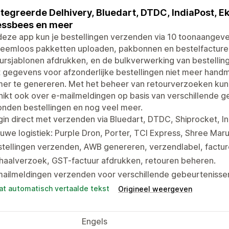
tegreerde Delhivery, Bluedart, DTDC, IndiaPost, E
essbees en meer
eze app kun je bestellingen verzenden via 10 toonaangeven
leemloos pakketten uploaden, pakbonnen en bestelfactu
ursjablonen afdrukken, en de bulkverwerking van bestelling
t gegevens voor afzonderlijke bestellingen niet meer han
r te genereren. Met het beheer van retourverzoeken kun j
ikt ook over e-mailmeldingen op basis van verschillende ge
nden bestellingen en nog veel meer.
in direct met verzenden via Bluedart, DTDC, Shiprocket, I
uwe logistiek: Purple Dron, Porter, TCI Express, Shree Mar
tellingen verzenden, AWB genereren, verzendlabel, factur
haalverzoek, GST-factuur afdrukken, retouren beheren.
ailmeldingen verzenden voor verschillende gebeurtenissen,
at automatisch vertaalde tekst
Origineel weergeven
Engels