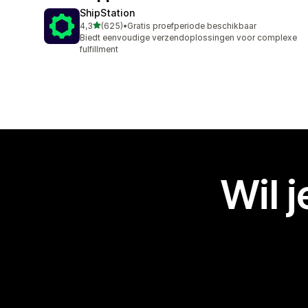
ShipStation
van 5 sterren
4,3
(625)
•
Gratis proefperiode beschikbaar
625 recensies in totaal
Biedt eenvoudige verzendoplossingen voor complexe
fulfillment
Wil 