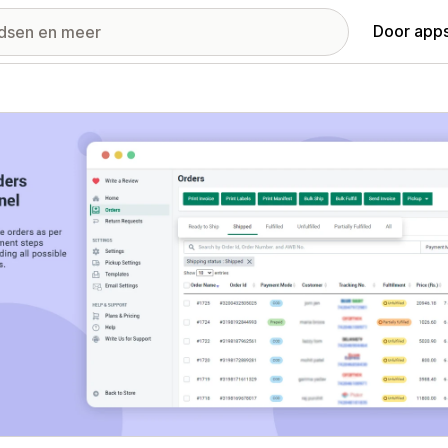
Door apps
ij met uitgelichte afbeeldingen