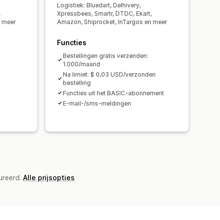
Logistiek: Bluedart, Delhivery,
,
Xpressbees, Smartr, DTDC, Ekart,
n meer
Amazon, Shiprocket, InTargos en meer
Functies
Bestellingen gratis verzenden:
1.000/maand
Na limiet: $ 0,03 USD/verzonden
bestelling
Functies uit het BASIC-abonnement
E-mail-/sms-meldingen
ureerd.
Alle prijsopties