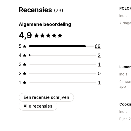
Recensies
POLOR
(73)
India
7 dage
Algemene beoordeling
4,9
5
69
4
2
3
1
Lumo
2
0
India
4 maan
1
1
app
Een recensie schrijven
Cookie
Alle recensies
India
Bijna 