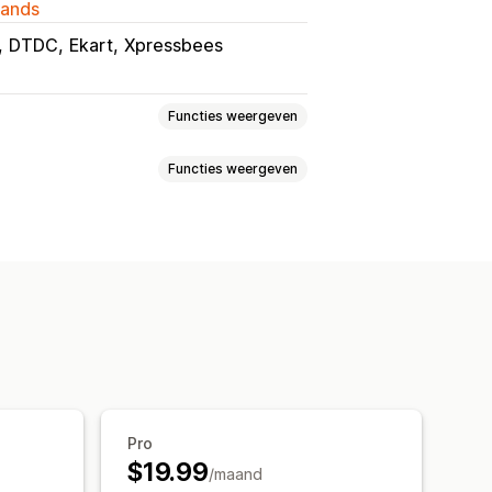
lands
DTDC
Ekart
Xpressbees
Functies weergeven
Functies weergeven
onnen
Retourlabels
Verpakking
portal
Retourperioden
stellingen
Vervoerdersselectie
ren volgen
Sms-meldingen
ng
Beheer van terugbetalingen
king in realtime
ilmeldingen
voor verzendingen
Pro
$19.99
/maand