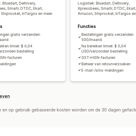
: Bluedart, Delhivery,
Logistiek: Bluedart, Delhivery,
es, Smartr, DTDC, Ekart,
Xpressbees, Smartr, DTDC, Ekart
Shiprocket, InTargos en meer
Amazon, Shiprocket, InTargos e
es
Functies
lingen gratis verzenden:
Bestellingen gratis verzenden:
aand
500/maand
iken limiet: $ 0,04
Na bereiken limiet: $ 0,04
rzonden bestelling
USD/verzonden bestelling
SN-facturen
GST+HSN-facturen
eldingen
Beheer van retourverzoeken
E-mail-/sms-meldingen
geven
de en op gebruik gebaseerde kosten worden om de 30 dagen gefact