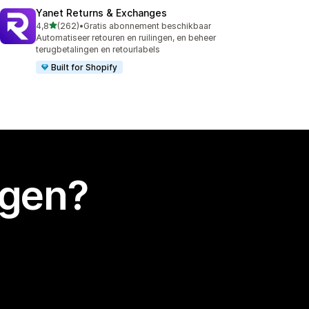
Yanet Returns & Exchanges
van 5 sterren
4,8
(262)
•
Gratis abonnement beschikbaar
262 recensies in totaal
Automatiseer retouren en ruilingen, en beheer
terugbetalingen en retourlabels
Built for Shopify
egen?