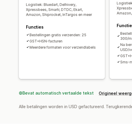
Logistiek
Logistiek: Bluedart, Delhivery,
Xpressbe
Xpressbees, Smartr, DTDC, Ekart,
Amazon, 
Amazon, Shiprocket, InTargos en meer
Functi
Functies
Bestel
Bestellingen gratis verzenden: 25
300/m
GST+HSN-facturen
Na bere
Meerdere formaten voor verzendlabels
USD/ve
GST+H
Sms-m
Bevat automatisch vertaalde tekst
Origineel weer
Alle betalingen worden in USD gefactureerd. Terugkeren