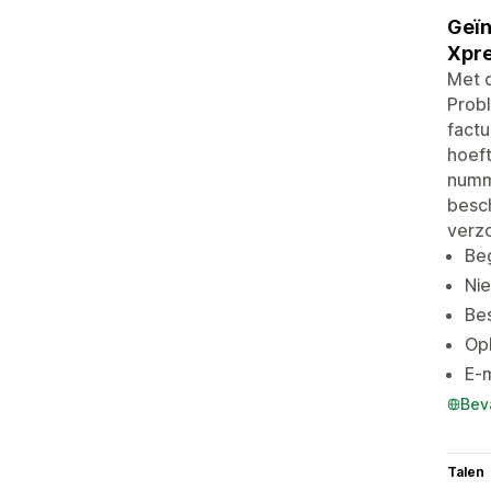
Geïn
Xpr
Met d
Prob
factu
hoef
numme
besch
verzo
Beg
Nie
Bes
Op
E-m
Bev
Talen