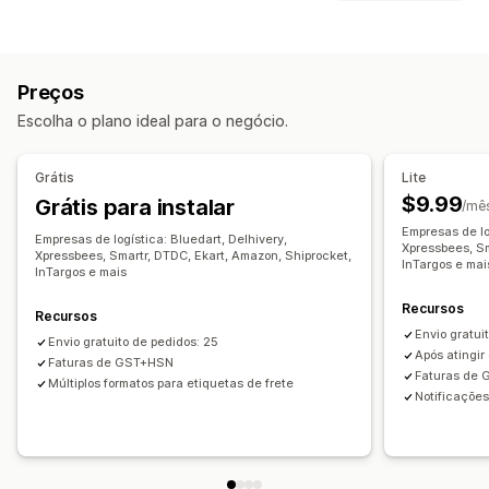
Trocas
Etiquetas e embalagem
Gestão de devoluções
Criação de etiqueta
Impressão em massa
Aprovações automáticas
Portal de devoluções
Preços
Guias de remessa
Etiquetas de devolução
Embalagem
Janela de devolução
Motivos das devoluções
Escolha o plano ideal para o negócio.
Regras de frete
Sincronização de pedidos
Etiquetas de frete
Acompanhamento das devoluções
Seleção de transportadora
Taxas de frete
Notificações por SMS
Notificações por e-mail
Grátis
Lite
Gerenciamento de remessas
Branding personalizado
Gestão de devoluções
$9.99
Grátis para instalar
/mê
Sincronização de pedidos
Atualizações de estoque
Empresas de lo
Empresas de logística: Bluedart, Delhivery,
Acompanhamento em tempo real
Xpressbees, Sm
Xpressbees, Smartr, DTDC, Ekart, Amazon, Shiprocket,
InTargos e mai
InTargos e mais
Página de rastreamento com a marca
Notificações por e-mail
Atualizações de pedidos
Recursos
Recursos
Análises de frete
Envio gratui
Envio gratuito de pedidos: 25
Após atingir
Faturas de GST+HSN
Faturas de
Múltiplos formatos para etiquetas de frete
Notificaçõe