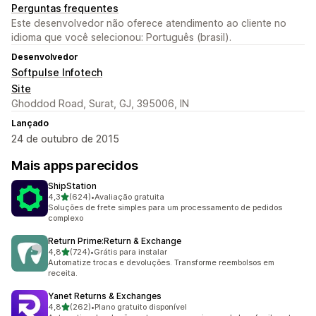
Perguntas frequentes
Este desenvolvedor não oferece atendimento ao cliente no
idioma que você selecionou: Português (brasil).
Desenvolvedor
Softpulse Infotech
Site
Ghoddod Road, Surat, GJ, 395006, IN
Lançado
24 de outubro de 2015
Mais apps parecidos
ShipStation
de 5 estrelas
4,3
(624)
•
Avaliação gratuita
624 avaliações ao todo
Soluções de frete simples para um processamento de pedidos
complexo
Return Prime:Return & Exchange
de 5 estrelas
4,8
(724)
•
Grátis para instalar
724 avaliações ao todo
Automatize trocas e devoluções. Transforme reembolsos em
receita.
Yanet Returns & Exchanges
de 5 estrelas
4,8
(262)
•
Plano gratuito disponível
262 avaliações ao todo