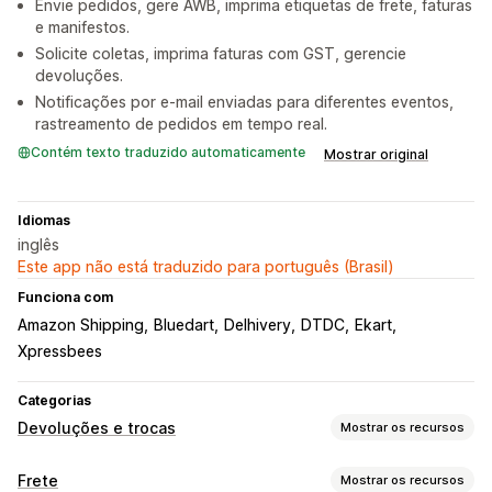
Envie pedidos, gere AWB, imprima etiquetas de frete, faturas
e manifestos.
Solicite coletas, imprima faturas com GST, gerencie
devoluções.
Notificações por e-mail enviadas para diferentes eventos,
rastreamento de pedidos em tempo real.
Contém texto traduzido automaticamente
Mostrar original
Idiomas
inglês
Este app não está traduzido para português (Brasil)
Funciona com
Amazon Shipping
Bluedart
Delhivery
DTDC
Ekart
Xpressbees
Categorias
Devoluções e trocas
Mostrar os recursos
Opções de devolução
Frete
Mostrar os recursos