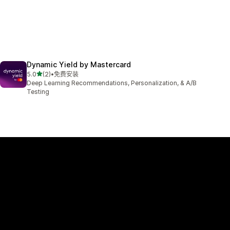
Dynamic Yield by Mastercard
星（满分 5 星）
5.0
(2)
•
免费安装
总共 2 条评论
Deep Learning Recommendations, Personalization, & A/B
Testing