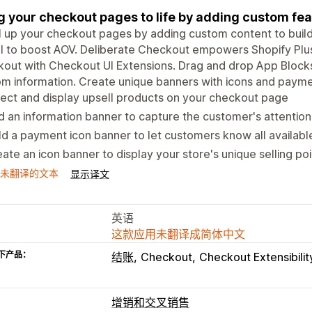
g your checkout pages to life by adding custom fea
 up your checkout pages by adding custom content to build 
l to boost AOV. Deliberate Checkout empowers Shopify Plu
out with Checkout UI Extensions. Drag and drop App Block
m information. Create unique banners with icons and payme
ect and display upsell products on your checkout page
 an information banner to capture the customer's attention
ld a payment icon banner to let customers know all availa
ate an icon banner to display your store's unique selling poi
未翻译的文本
显示译文
英语
这款应用未翻译成简体中文
下产品：
结账
Checkout
Checkout Extensibilit
增销和交叉销售