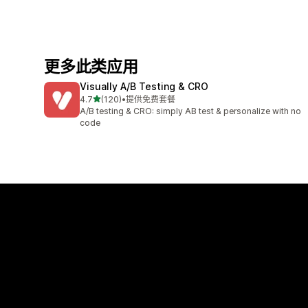
更多此类应用
Visually A/B Testing & CRO
星（满分 5 星）
4.7
(120)
•
提供免费套餐
总共 120 条评论
A/B testing & CRO: simply AB test & personalize with no
code