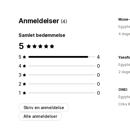
Anmeldelser
Muse-
(4)
Egypt
4 dage
Samlet bedømmelse
5
5
4
Yasofi
Egypt
4
0
2 dage
3
0
2
0
ONEI
1
0
Egypt
Cirka 
Skriv en anmeldelse
Alle anmeldelser