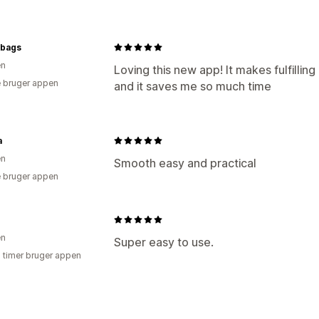
Tidsfrister
Dynamiske priser
Minimu
Klargøringstider
Ruteplanlægning
Afhentningsmuligheder
bags
en
I butikken
Flere lokationer
Planlægn
Loving this new app! It makes fulfillin
 bruger appen
and it saves me so much time
Sporing i realtid
Estimerede leveringstidspunkter
Ord
a
en
Smooth easy and practical
 bruger appen
en
Super easy to use.
8 timer bruger appen