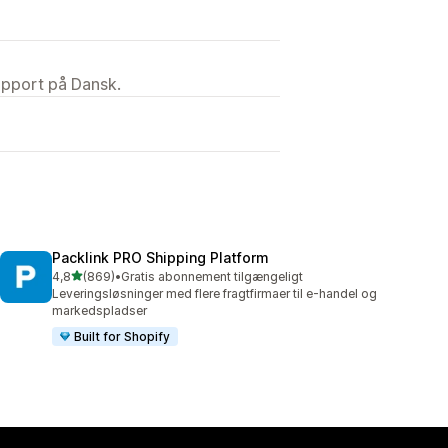
upport på Dansk.
Packlink PRO Shipping Platform
ud af 5 stjerner
4,8
(869)
•
Gratis abonnement tilgængeligt
869 anmeldelser i alt
Leveringsløsninger med flere fragtfirmaer til e-handel og
markedspladser
Built for Shopify