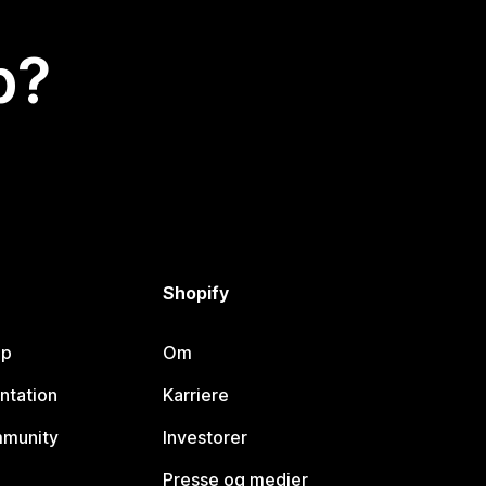
p?
Shopify
lp
Om
ntation
Karriere
mmunity
Investorer
Presse og medier