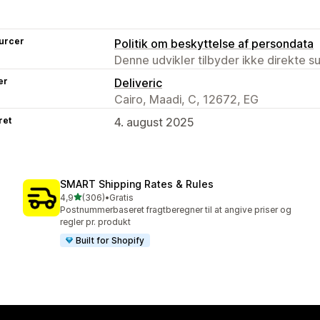
urcer
Politik om beskyttelse af persondata
Denne udvikler tilbyder ikke direkte s
er
Deliveric
Cairo, Maadi, C, 12672, EG
ret
4. august 2025
SMART Shipping Rates & Rules
ud af 5 stjerner
4,9
(306)
•
Gratis
306 anmeldelser i alt
Postnummerbaseret fragtberegner til at angive priser og
regler pr. produkt
Built for Shopify