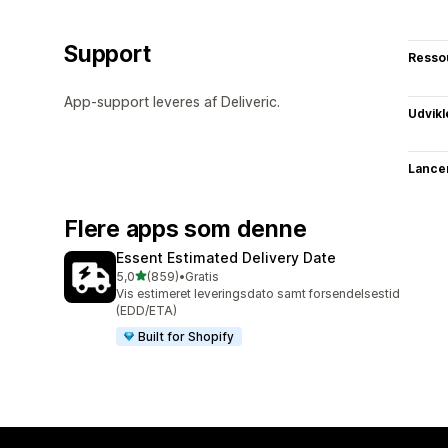
Support
Resso
App-support leveres af Deliveric.
Udvikl
Lance
Flere apps som denne
Essent Estimated Delivery Date
ud af 5 stjerner
5,0
(859)
•
Gratis
859 anmeldelser i alt
Vis estimeret leveringsdato samt forsendelsestid
(EDD/ETA)
Built for Shopify