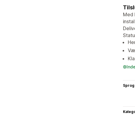
Tils
Med D
insta
Deliv
Statu
Hen
Væl
Kla
Ind
Sprog
Katego