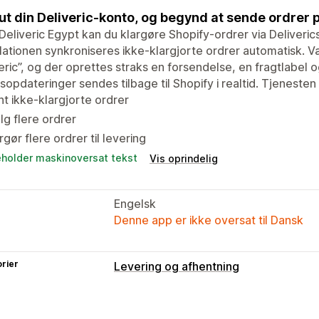
lut din Deliveric-konto, og begynd at sende ordrer 
eliveric Egypt kan du klargøre Shopify-ordrer via Deliveric
llationen synkroniseres ikke-klargjorte ordrer automatisk. Væl
eric”, og der oprettes straks en forsendelse, en fragtlabel
sopdateringer sendes tilbage til Shopify i realtid. Tjeneste
t ikke-klargjorte ordrer
g flere ordrer
rgør flere ordrer til levering
eholder maskinoversat tekst
Vis oprindelig
Engelsk
Denne app er ikke oversat til Dansk
rier
Levering og afhentning
Leveringsmuligheder