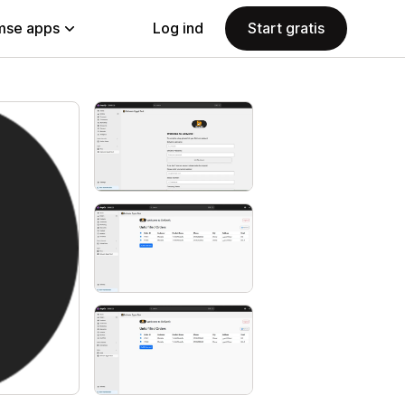
se apps
Log ind
Start gratis