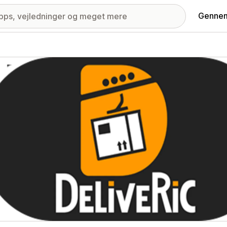
Gennem
ri med udvalgte billeder