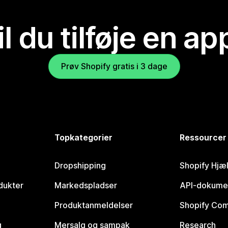
il du tilføje en ap
Prøv Shopify gratis i 3 dage
Topkategorier
Ressourcer
Dropshipping
Shopify Hjæ
dukter
Markedspladser
API-dokume
Produktanmeldelser
Shopify Co
g
Mersalg og sampak
Research