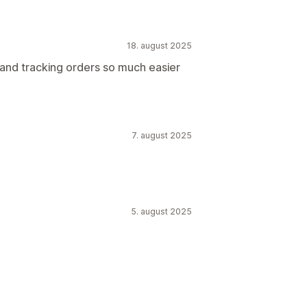
msværdier
Flere lokationer
18. august 2025
ing
g and tracking orders so much easier
resporing
Sporingssider
7. august 2025
5. august 2025