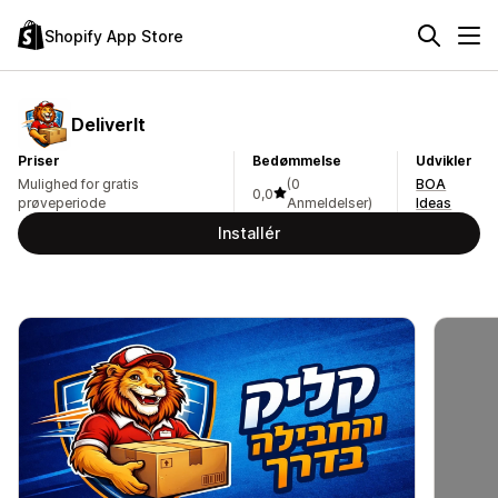
Shopify App Store
DeliverIt
Priser
Bedømmelse
Udvikler
Mulighed for gratis
(0
BOA
0,0
prøveperiode
Anmeldelser)
Ideas
Installér