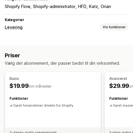
Shopify Flow
Shopify-administrator
HFD
Katz
Orian
Kategorier
Levering
Vis funktioner
Labels og emballage
Labeloprettelse
Priser
Administration af forsendelser
Vælg det abonnement, der passer bedst til din virksomhed.
Ordresynkronisering
Ordreopdateringer
Basis
Avanceret
$19.99
$29.99
om måneden
o
Funktioner
Funktioner
Opret forsendelser direkte fra Shopify
Opret masse
3-dages gratis prøveperiode
1-dags gratis