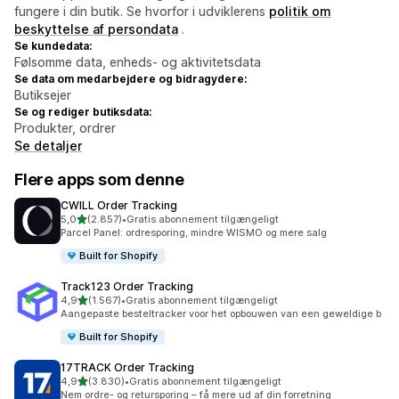
fungere i din butik. Se hvorfor i udviklerens
politik om
beskyttelse af persondata
.
Se kundedata:
Følsomme data, enheds- og aktivitetsdata
Se data om medarbejdere og bidragydere:
Butiksejer
Se og rediger butiksdata:
Produkter, ordrer
Se detaljer
Flere apps som denne
CWILL Order Tracking
ud af 5 stjerner
5,0
(2.857)
•
Gratis abonnement tilgængeligt
2857 anmeldelser i alt
Parcel Panel: ordresporing, mindre WISMO og mere salg
Built for Shopify
Track123 Order Tracking
ud af 5 stjerner
4,9
(1.567)
•
Gratis abonnement tilgængeligt
1567 anmeldelser i alt
Aangepaste besteltracker voor het opbouwen van een geweldige b
Built for Shopify
17TRACK Order Tracking
ud af 5 stjerner
4,9
(3.830)
•
Gratis abonnement tilgængeligt
3830 anmeldelser i alt
Nem ordre- og retursporing – få mere ud af din forretning