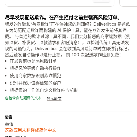
尽早发现配送欺诈。在产生拒付之前拦截高风险订单。
频发的诈骗和“善意欺诈”正在侵蚀您的利润吗？Deliverlitics 是首款
专为防范配送欺诈而构建的 AI 保护工具，能在欺诈发生前将其拦
截。 与普通的欺诈过滤工具不同，我们会分析您的商家端数据（例
如退货、补发货、退款请求和客服消息），以检测传统工具无法发
现的可疑行为。Deliverlitics 会在收到高风险订单时立即进行标记，
然后触发自动操作以进行止损。 前 100 次配送欺诈检测免费！
在发货前标记高风险订单
根据风险等级自动执行操作
使用商家数据识别欺诈惯犯
识别并保护值得信赖的客户
根据您的工作流自定义欺诈响应机制
包含自动翻译的文本
显示原文
语言
英语
这款应用未翻译成简体中文