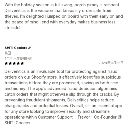
With the holiday season in full swing, porch piracy is rampant.
Deliverlitics is the weapon that keeps my order safe from
thieves. I'm delighted I jumped on board with them early on and
the peace of mind I end with everyday makes business less
stressful.
SHITI Coolers
美国
7个月 人在使用应用
2024年11月22日
Deliverlitics is an invaluable tool for protecting against fraud
orders on our Shopify store. It effectively identifies suspicious
transactions before they are processed, saving us both time
and money. The app's advanced fraud detection algorithms
catch orders that might otherwise slip through the cracks. By
preventing fraudulent shipments, Deliverlitics helps reduce
chargebacks and potential losses. Overall, it's an essential app
for any store looking to improve security and streamline
operations within Customer Support. - Trevor - Co-Founder @
SHITI Coolers