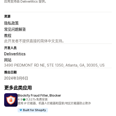
应用支持由 Deliverlitics 提供。
资源
隐私政策
常见问题解答
教程
此开发者不提供直接的简体中文支持。
开发人员
Deliverlitics
网站
3490 PIEDMONT RD NE, STE 1350, Atlanta, GA, 30305, US
推出日期
2024年3月6日
更多此类应用
Blockify Fraud Filter, Blocker
星（满分 5 星）
4.9
(1,527)
•
免费安装
总共 1527 条评论
使用 IP 拦截器、机器人拦截器和国家/地区拦截器防止欺诈
Built for Shopify