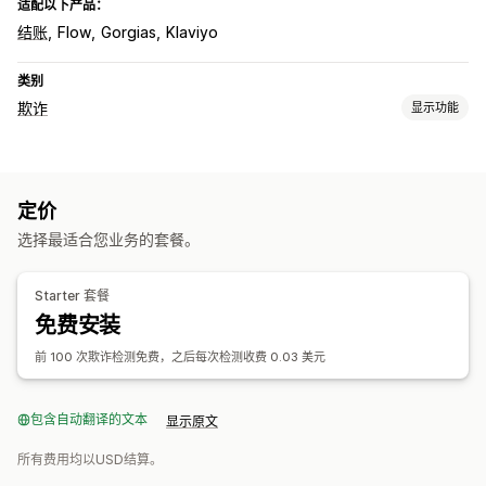
适配以下产品：
结账
Flow
Gorgias
Klaviyo
类别
欺诈
显示功能
欺诈类型
拒付
配送
定价
预防工具
选择最适合您业务的套餐。
自定义规则
黑名单
AI 驱动的检测
欺诈筛选条件
自动化工作流程
Starter 套餐
免费安装
提醒和分析
高风险提醒
可疑活动
自定义提醒
风险报告
前 100 次欺诈检测免费，之后每次检测收费 0.03 美元
包含自动翻译的文本
显示原文
所有费用均以USD结算。