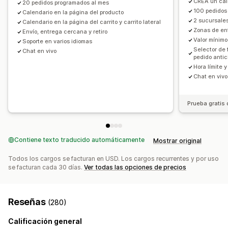
CREA un cale
20 pedidos programados al mes
Personalización
100 pedidos
Calendario en la página del producto
2 sucursales
Widget de calendario
Calendario en la página del carrito y carrito lateral
CSS personalizado
Zonas de ent
Envío, entrega cercana y retiro
Valor mínim
Soporte en varios idiomas
Selector de 
Chat en vivo
pedido anti
Hora límite 
Chat en vivo
Prueba gratis 
Contiene texto traducido automáticamente
Mostrar original
Todos los cargos se facturan en USD. Los cargos recurrentes y por uso
se facturan cada 30 días.
Ver todas las opciones de precios
Reseñas
(280)
Calificación general