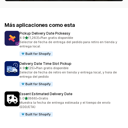
Más aplicaciones como esta
Pickup Delivery Date Pickeasy
de 5 estrellas
4.9
(1,263)
•
Plan gratis disponible
1263 reseñas en total
Selector de fecha de entrega del pedido para retiro en tienda y
entrega local.
Built for Shopify
Delivery Date Time Slot Pickup
de 5 estrellas
4.9
(25)
•
Plan gratis disponible
25 reseñas en total
Selector de fecha de retiro en tienda y entrega local, y hora de
entrega del pedido
Built for Shopify
Essent Estimated Delivery Date
de 5 estrellas
5.0
(866)
•
Gratis
866 reseñas en total
Muestra la fecha de entrega estimada y el tiempo de envío
(EDD/ETA)
Built for Shopify