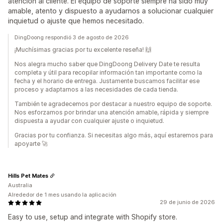
atención al cliente. El equipo de soporte siempre ha sido muy
amable, atento y dispuesto a ayudarnos a solucionar cualquier
inquietud o ajuste que hemos necesitado.
DingDoong respondió 3 de agosto de 2026
¡Muchísimas gracias por tu excelente reseña! 🙌
Nos alegra mucho saber que DingDoong Delivery Date te resulta
completa y útil para recopilar información tan importante como la
fecha y el horario de entrega. Justamente buscamos facilitar ese
proceso y adaptarnos a las necesidades de cada tienda.
También te agradecemos por destacar a nuestro equipo de soporte.
Nos esforzamos por brindar una atención amable, rápida y siempre
dispuesta a ayudar con cualquier ajuste o inquietud.
Gracias por tu confianza. Si necesitas algo más, aquí estaremos para
apoyarte 🚀
Hills Pet Mates
Australia
Alrededor de 1 mes usando la aplicación
29 de junio de 2026
Easy to use, setup and integrate with Shopify store.