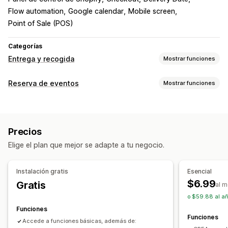
Flow automation
Google calendar
Mobile screen
Point of Sale (POS)
Categorías
Entrega y recogida
Mostrar funciones
Opciones de entrega
Reserva de eventos
Mostrar funciones
Fechas bloqueadas
Tiempos límite
Selector de fecha
Tipo de evento
Tarifas dinámicas
Límites de pedido
Valores mínimos
Citas
Servicios
Reservas
En persona
En línea
Múltiples sucursales
Tiempos de preparación
Precios
Eventos personalizados
Validación de direcciones
Mensajes personalizados
Elige el plan que mejor se adapte a tu negocio.
Gestión de reservas
Opciones de recogida
Calendario
Cronogramas
Franjas horarias
Frente a la tienda
Tienda física
Múltiples sucursales
Instalación gratis
Esencial
Fechas bloqueadas
Límites de capacidad
Tiempos de preparación
Selector de fecha
$6.99
Gratis
al 
Sincronización de datos
Límites de pedido
Cronogramas
Franjas horarias
o $59.88 al a
Notificaciones de correo electrónico
Múltiples idiomas
Funciones
Seguimiento en tiempo real
Funciones
Múltiples sucursales
Accede a funciones básicas, además de:
Notificaciones de correo electrónico