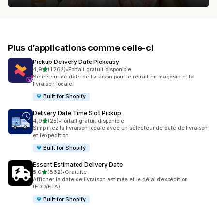
Plus d’applications comme celle-ci
Pickup Delivery Date Pickeasy
étoile(s) sur 5
4,9
(1 262)
•
Forfait gratuit disponible
1262 avis au total
Sélecteur de date de livraison pour le retrait en magasin et la
livraison locale.
Built for Shopify
Delivery Date Time Slot Pickup
étoile(s) sur 5
4,9
(25)
•
Forfait gratuit disponible
25 avis au total
Simplifiez la livraison locale avec un sélecteur de date de livraison
et l’expédition
Built for Shopify
Essent Estimated Delivery Date
étoile(s) sur 5
5,0
(862)
•
Gratuite
862 avis au total
Afficher la date de livraison estimée et le délai d’expédition
(EDD/ETA)
Built for Shopify