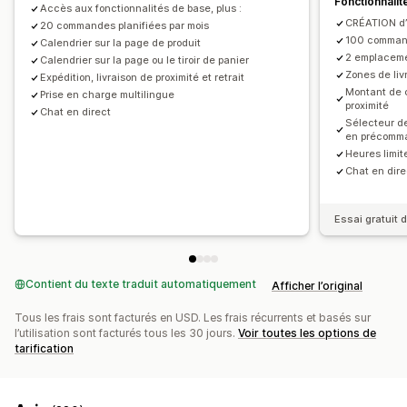
Fonctionnalit
Accès aux fonctionnalités de base, plus :
Personnalisation
Notifications par e-mail
CRÉATION d’u
20 commandes planifiées par mois
Widget de calendrier
CSS personnalisées
100 command
Calendrier sur la page de produit
2 emplaceme
Calendrier sur la page ou le tiroir de panier
Zones de livr
Expédition, livraison de proximité et retrait
Montant de 
Prise en charge multilingue
proximité
Chat en direct
Sélecteur de
en précomm
Heures limit
Chat en dire
Essai gratuit d
Contient du texte traduit automatiquement
Afficher l’original
Tous les frais sont facturés en USD. Les frais récurrents et basés sur
l’utilisation sont facturés tous les 30 jours.
Voir toutes les options de
tarification