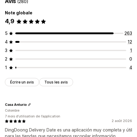
Avis
(280)
Note globale
4,9
5
263
4
12
3
1
2
0
1
4
Écrire un avis
Tous les avis
Casa Anturio
Colombie
7 mois d’utilisation de l’application
2 août 2026
DingDoong Delivery Date es una aplicación muy completa y útil
para las tiendas que necesitamos recopilar información