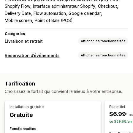
Shopify Flow
Interface administrateur Shopify
Checkout
Delivery Date
Flow automation
Google calendar
Mobile screen
Point of Sale (POS)
Catégories
Livraison et retrait
Afficher les fonctionnalités
Options de livraison
Réservation d’événements
Afficher les fonctionnalités
Bloquer des dates
Heures limites
Sélecteur de date
Type d’événement
Tarifs dynamiques
Limites de commande
Rendez-vous
Services
Réservations
En personne
Valeurs minimales
Multi-sites
Temps de préparation
Tarification
En ligne
Événements personnalisés
Validation de l’adresse
Messages personnalisés
Choisissez le forfait qui convient le mieux à votre entreprise.
Gestion des réservations
Options de retrait
Calendrier
Planification
Créneaux horaires
À l’extérieur ou en drive
En magasin
Multi-sites
Installation gratuite
Essentiel
Bloquer des dates
Limites des capacités
Temps de préparation
Sélecteur de date
$6.99
Gratuite
/ mo
Synchronisation des données
Notifications par e-mail
Limites de commande
Planification
Créneaux horaires
ou $59.88/an 
Multilingue
Multi-sites
Fonctionnalités
Suivi en temps réel