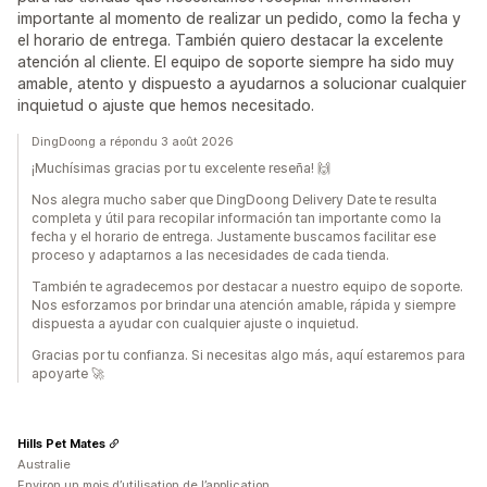
importante al momento de realizar un pedido, como la fecha y
el horario de entrega. También quiero destacar la excelente
atención al cliente. El equipo de soporte siempre ha sido muy
amable, atento y dispuesto a ayudarnos a solucionar cualquier
inquietud o ajuste que hemos necesitado.
DingDoong a répondu 3 août 2026
¡Muchísimas gracias por tu excelente reseña! 🙌
Nos alegra mucho saber que DingDoong Delivery Date te resulta
completa y útil para recopilar información tan importante como la
fecha y el horario de entrega. Justamente buscamos facilitar ese
proceso y adaptarnos a las necesidades de cada tienda.
También te agradecemos por destacar a nuestro equipo de soporte.
Nos esforzamos por brindar una atención amable, rápida y siempre
dispuesta a ayudar con cualquier ajuste o inquietud.
Gracias por tu confianza. Si necesitas algo más, aquí estaremos para
apoyarte 🚀
Hills Pet Mates
Australie
Environ un mois d’utilisation de l’application