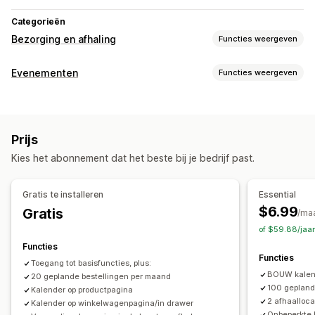
Categorieën
Bezorging en afhaling
Functies weergeven
Bezorgopties
Evenementen
Functies weergeven
Datums blokkeren
Uiterste verzendtijden
Datumkiezer
Evenementtype
Dynamische tarieven
Limieten voor bestellingen
Afspraken
Diensten
Reserveringen
Persoonlijk
Online
Minimumwaarden
Meerdere locaties
Prijs
Aangepaste evenementen
Voorbereidingstijden
Adresvalidatie
Kies het abonnement dat het beste bij je bedrijf past.
Aangepaste berichten
Boekingsbeheer
Kalender
Planning
Tijdvakken
Datums blokkeren
Afhaalopties
Gratis te installeren
Essential
Capaciteitslimieten
Gegevenssynchronisatie
Ter plaatse
In de winkel
Meerdere locaties
$6.99
Gratis
/ma
E-mailmeldingen
Meerdere talen
Meerdere locaties
Voorbereidingstijden
Datumkiezer
of $59.88/jaa
Limieten voor bestellingen
Planning
Tijdvakken
Functies
Aanpassing
Functies
Toegang tot basisfuncties, plus:
Kalenderwidget
Aangepaste CSS
Tracking in realtime
BOUW kalend
20 geplande bestellingen per maand
E-mailmeldingen
100 gepland
Kalender op productpagina
2 afhaalloca
Kalender op winkelwagenpagina/in drawer
Onbeperkte 