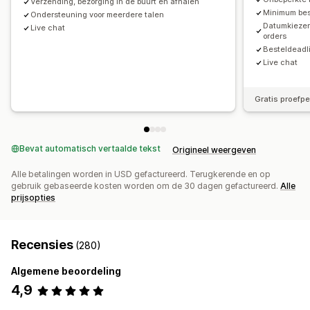
Verzending, bezorging in de buurt en afhalen
Minimum best
Ondersteuning voor meerdere talen
Datumkiezer 
Live chat
orders
Besteldeadl
Live chat
Gratis proefp
Bevat automatisch vertaalde tekst
Origineel weergeven
Alle betalingen worden in USD gefactureerd. Terugkerende en op
gebruik gebaseerde kosten worden om de 30 dagen gefactureerd.
Alle
prijsopties
Recensies
(280)
Algemene beoordeling
4,9