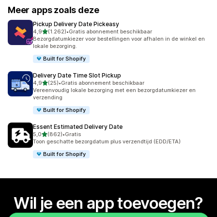
Meer apps zoals deze
Pickup Delivery Date Pickeasy
van 5 sterren
4,9
(1.262)
•
Gratis abonnement beschikbaar
1262 recensies in totaal
Bezorgdatumkiezer voor bestellingen voor afhalen in de winkel en
lokale bezorging.
Built for Shopify
Delivery Date Time Slot Pickup
van 5 sterren
4,9
(25)
•
Gratis abonnement beschikbaar
25 recensies in totaal
Vereenvoudig lokale bezorging met een bezorgdatumkiezer en
verzending
Built for Shopify
Essent Estimated Delivery Date
van 5 sterren
5,0
(862)
•
Gratis
862 recensies in totaal
Toon geschatte bezorgdatum plus verzendtijd (EDD/ETA)
Built for Shopify
Wil je een app toevoegen?