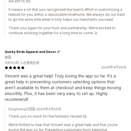
we aim to do.
It means a lot that you recognized the team’s effort in customizing a
feature for you within a reasonable timeframe. We always do our best
to go the extra mile when it truly helps our merchants succeed.
Thank you again for your trust and partnership. We’re excited to
continue working together for a long time to come 🚀
Quirky Birds Apparel and Décor
美国
大约1小时 人在使用应用
2026年4月28日
Vincent was a great help! Truly loving the app so far. It's a
great help in preventing customers selecting options that
aren't available to them at checkout and keep things moving
smoothly. Plus, it has been very easy to set up. Highly
recommend!
DingDoong已回复 2026年4月29日
Thank you so much for the fantastic review! 🙌
We’re thrilled to hear that Vincent was a great help and that you’re
loving the app so far. Preventing customers from selecting