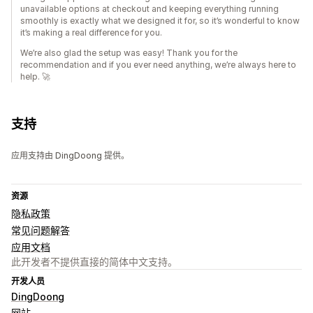
unavailable options at checkout and keeping everything running
smoothly is exactly what we designed it for, so it’s wonderful to know
it’s making a real difference for you.
We’re also glad the setup was easy! Thank you for the
recommendation and if you ever need anything, we’re always here to
help. 🚀
支持
应用支持由 DingDoong 提供。
资源
隐私政策
常见问题解答
应用文档
此开发者不提供直接的简体中文支持。
开发人员
DingDoong
网站