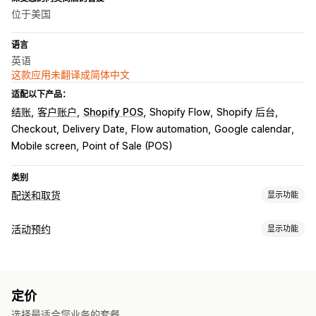
位于美国
语言
英语
这款应用未翻译成简体中文
适配以下产品：
结账
客户账户
Shopify POS
Shopify Flow
Shopify 后台
Checkout
Delivery Date
Flow automation
Google calendar
Mobile screen
Point of Sale (POS)
类别
配送和取货
显示功能
配送选项
活动预约
显示功能
屏蔽日期
截止时间
日期选择器
动态费率
订单限制
最小值
活动类型
多个地点
准备时间
地址验证
自定义消息
预约
服务
预订
线下
在线
自定义活动
取货选项
定价
预约管理
路边
门店
多个地点
准备时间
日期选择器
订单限制
安排日程
选择最适合您业务的套餐。