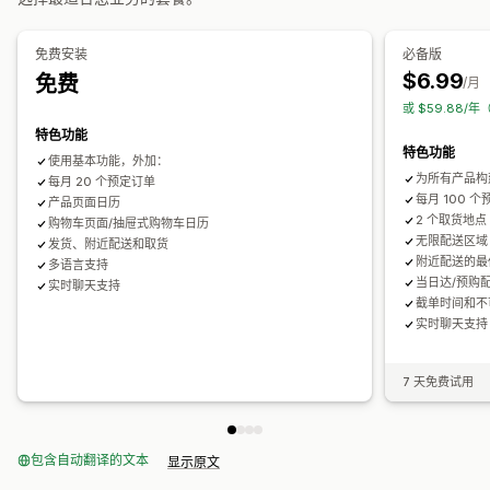
日历
安排日程
时间段
屏蔽日期
容量限制
数据同步
时间段
电子邮件通知
多语言
多个地点
免费安装
必备版
实时跟踪
$6.99
免费
自定义
/月
电子邮件通知
或 $59.88/
日历小组件
自定义 CSS
特色功能
特色功能
使用基本功能，外加：
为所有产品构
每月 20 个预定订单
每月 100 
产品页面日历
2 个取货地点
购物车页面/抽屉式购物车日历
无限配送区域
发货、附近配送和取货
附近配送的最
多语言支持
当日达/预购
实时聊天支持
截单时间和不
实时聊天支持
7 天免费试用
包含自动翻译的文本
显示原文