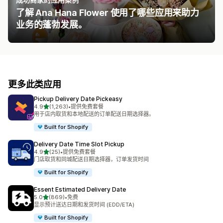
了解 Ana Hana Flower 使用了哪些应用来助力
业务的蓬勃发展。
更多此类应用
Pickup Delivery Date Pickeasy
星（满分 5 星）
4.9
(1,263)
•
提供免费套餐
总共 1263 条评论
用于店内取货和本地配送的订单配送日期选择器。
Built for Shopify
Delivery Date Time Slot Pickup
星（满分 5 星）
4.9
(25)
•
提供免费套餐
总共 25 条评论
门店取货和同城配送日期选择器，订单发货时间
Built for Shopify
Essent Estimated Delivery Date
星（满分 5 星）
5.0
(869)
•
免费
总共 869 条评论
显示预计送达日期和发货时间 (EDD/ETA)
Built for Shopify