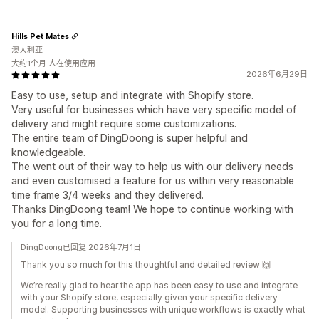
Hills Pet Mates
澳大利亚
大约1个月 人在使用应用
2026年6月29日
Easy to use, setup and integrate with Shopify store.
Very useful for businesses which have very specific model of
delivery and might require some customizations.
The entire team of DingDoong is super helpful and
knowledgeable.
The went out of their way to help us with our delivery needs
and even customised a feature for us within very reasonable
time frame 3/4 weeks and they delivered.
Thanks DingDoong team! We hope to continue working with
you for a long time.
DingDoong已回复 2026年7月1日
Thank you so much for this thoughtful and detailed review 🙌
We’re really glad to hear the app has been easy to use and integrate
with your Shopify store, especially given your specific delivery
model. Supporting businesses with unique workflows is exactly what