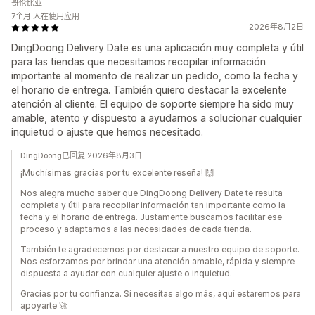
哥伦比亚
7个月 人在使用应用
2026年8月2日
DingDoong Delivery Date es una aplicación muy completa y útil
para las tiendas que necesitamos recopilar información
importante al momento de realizar un pedido, como la fecha y
el horario de entrega. También quiero destacar la excelente
atención al cliente. El equipo de soporte siempre ha sido muy
amable, atento y dispuesto a ayudarnos a solucionar cualquier
inquietud o ajuste que hemos necesitado.
DingDoong已回复 2026年8月3日
¡Muchísimas gracias por tu excelente reseña! 🙌
Nos alegra mucho saber que DingDoong Delivery Date te resulta
completa y útil para recopilar información tan importante como la
fecha y el horario de entrega. Justamente buscamos facilitar ese
proceso y adaptarnos a las necesidades de cada tienda.
También te agradecemos por destacar a nuestro equipo de soporte.
Nos esforzamos por brindar una atención amable, rápida y siempre
dispuesta a ayudar con cualquier ajuste o inquietud.
Gracias por tu confianza. Si necesitas algo más, aquí estaremos para
apoyarte 🚀