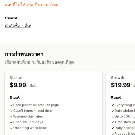
แอปนี้ไม่ได้แปลเป็นภาษาไทย
ประเภท
คำสั่งซื้อ - อื่นๆ
การกำหนดราคา
เลือกแผนที่เหมาะกับธุรกิจของคุณที่สุด
Starter
Growth
$9.99
$19.99
/ เดือน
/ เ
ฟีเจอร์
ฟีเจอร์
Date picker on product page
Everything i
Cutoff times + lead time
Date picker 
Working-day rules
Up to 500 ho
Up to 100 holidays
Time slots (u
Order tag write back
Daily capaci
Product & co