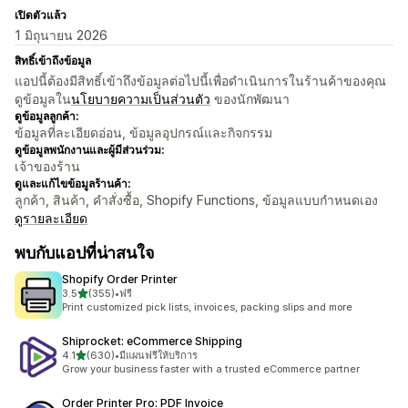
เปิดตัวแล้ว
1 มิถุนายน 2026
สิทธิ์เข้าถึงข้อมูล
แอปนี้ต้องมีสิทธิ์เข้าถึงข้อมูลต่อไปนี้เพื่อดำเนินการในร้านค้าของคุณ
ดูข้อมูลใน
นโยบายความเป็นส่วนตัว
ของนักพัฒนา
ดูข้อมูลลูกค้า:
ข้อมูลที่ละเอียดอ่อน, ข้อมูลอุปกรณ์และกิจกรรม
ดูข้อมูลพนักงานและผู้มีส่วนร่วม:
เจ้าของร้าน
ดูและแก้ไขข้อมูลร้านค้า:
ลูกค้า, สินค้า, คำสั่งซื้อ, Shopify Functions, ข้อมูลแบบกำหนดเอง
ดูรายละเอียด
พบกับแอปที่น่าสนใจ
Shopify Order Printer
เต็ม 5 ดาว
3.5
(355)
•
ฟรี
ทั้งหมด 355 รีวิว
Print customized pick lists, invoices, packing slips and more
Shiprocket: eCommerce Shipping
เต็ม 5 ดาว
4.1
(630)
•
มีแผนฟรีให้บริการ
ทั้งหมด 630 รีวิว
Grow your business faster with a trusted eCommerce partner
Order Printer Pro: PDF Invoice