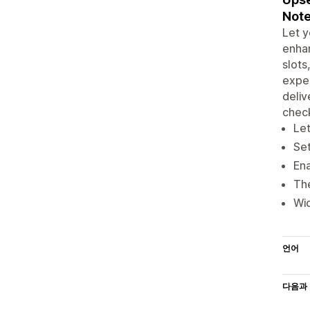
Note
Let y
enhan
slots
exper
deliv
chec
Let
Set
Ena
The
Wid
언어
다음과 