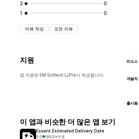
2
0
1
0
리뷰 작성
모든 리뷰
지원
리소스
앱 지원은 EM Softech LLP에서 제공합니다.
개발자
출시됨
이 앱과 비슷한 더 많은 앱 보기
Essent Estimated Delivery Date
별 5개 중
5.0
(863)
•
무료
총 리뷰 863개