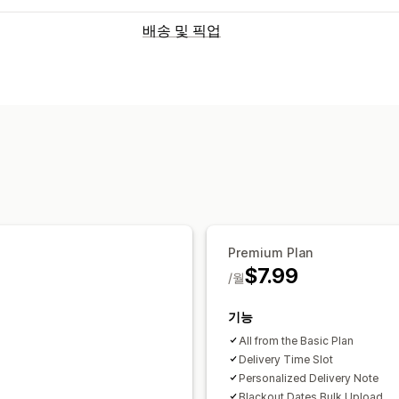
배송 및 픽업
Premium Plan
$7.99
/월
기능
All from the Basic Plan
Delivery Time Slot
Personalized Delivery Note
Blackout Dates Bulk Upload