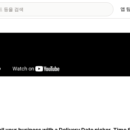
앱 
 이미지 갤러리
ll your business with a Delivery Date picker, Time 