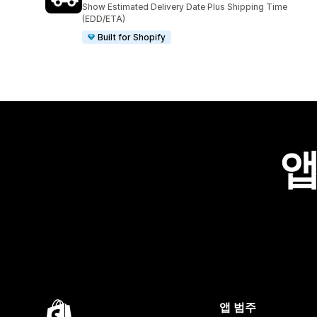
Show Estimated Delivery Date Plus Shipping Time
(EDD/ETA)
Built for Shopify
앱
앱 범주