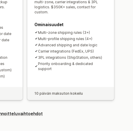
ickup
multi-zone, carrier integrations & 3PL
rs.
logistics. $350K+ sales, contact for
custom.
Ominaisuudet
es
Multi-zone shipping rules (3+)
or date
Multi-profile shipping rules (4+)
r date
Advanced shipping and date logic
Carrier integrations (FedEx, UPS)
ation
3PL integrations (ShipStation, others)
tes
Priority onboarding & dedicated
support
Custom)
om)
10 päivän maksuton kokeilu
innoitteluvaihtoehdot