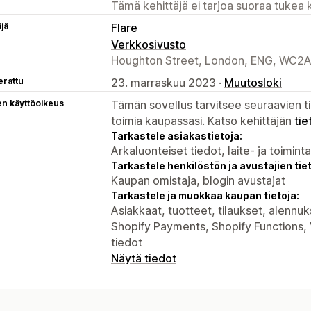
Tämä kehittäjä ei tarjoa suoraa tukea k
äjä
Flare
Verkkosivusto
Houghton Street, London, ENG, WC2A
erattu
23. marraskuu 2023 ·
Muutosloki
en käyttöoikeus
Tämän sovellus tarvitsee seuraavien ti
toimia kaupassasi. Katso kehittäjän
tie
Tarkastele asiakastietoja:
Arkaluonteiset tiedot, laite- ja toimint
Tarkastele henkilöstön ja avustajien tiet
Kaupan omistaja, blogin avustajat
Tarkastele ja muokkaa kaupan tietoja:
Asiakkaat, tuotteet, tilaukset, alennuk
Shopify Payments, Shopify Functions,
tiedot
Näytä tiedot