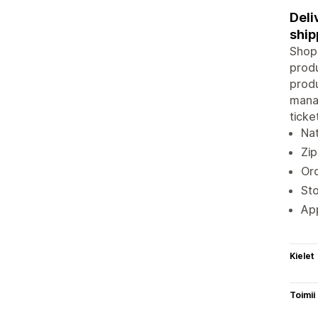
Deli
ship
Shopi
produ
produ
manag
ticke
Na
Zip
Ord
Sto
App
Kielet
Toimii