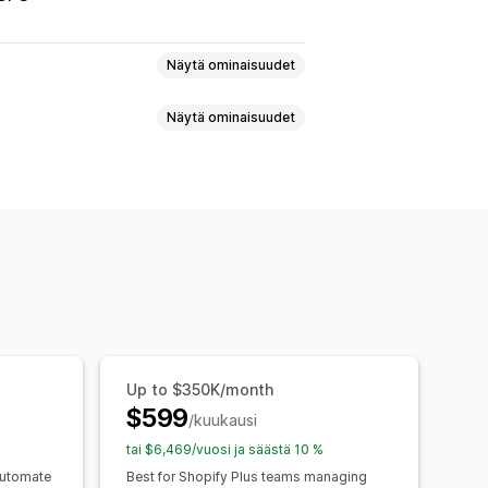
Näytä ominaisuudet
Näytä ominaisuudet
ääränvalitsin
Dynaamiset hinnat
t
Valmistautumisajat
tus
Pakkausluettelot
ukautetut viestit
oimituspäivä
Tilausten synkronointi
a
Toimitushinnat
nnit
Päivämääränvalitsin
 seuranta
Sähköposti-ilmoitukset
ikka
mitusajat
Up to $350K/month
$599
/kuukausi
tai $6,469/vuosi ja säästä 10 %
automate
Best for Shopify Plus teams managing