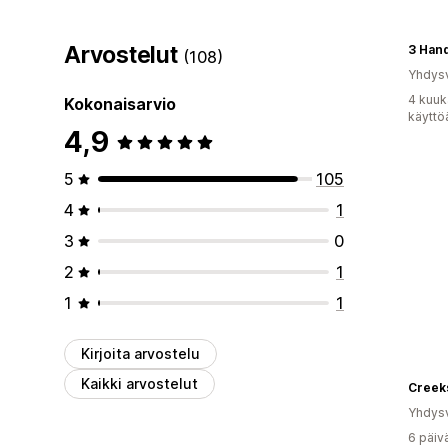
Arvostelut
(108)
Yhdysv
4 kuuk
Kokonaisarvio
käyttö
4,9
5
105
4
1
3
0
2
1
1
1
Kirjoita arvostelu
Kaikki arvostelut
Yhdysv
6 päiv