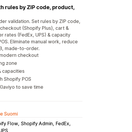
h rules by ZIP code, product,
er validation. Set rules by ZIP code,
 checkout (Shopify Plus), cart &
er rates (FedEx, UPS) & capacity
POS. Eliminate manual work, reduce
B2B, made-to-order.
r modern checkout
ing zone
& capacities
th Shopify POS
laviyo to save time
lle Suomi
ify Flow
Shopify Admin
FedEx
UPS