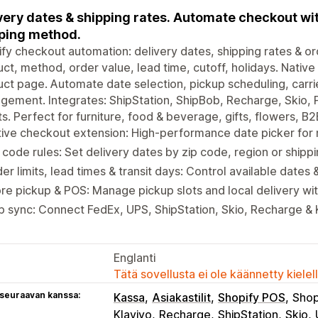
very dates & shipping rates. Automate checkout wit
ping method.
fy checkout automation: delivery dates, shipping rates & ord
ct, method, order value, lead time, cutoff, holidays. Native
ct page. Automate date selection, pickup scheduling, carri
ement. Integrates: ShipStation, ShipBob, Recharge, Skio, 
ts. Perfect for furniture, food & beverage, gifts, flowers, 
tive checkout extension: High-performance date picker fo
 code rules: Set delivery dates by zip code, region or shipp
er limits, lead times & transit days: Control available dates 
re pickup & POS: Manage pickup slots and local delivery wi
 sync: Connect FedEx, UPS, ShipStation, Skio, Recharge & K
Englanti
Tätä sovellusta ei ole käännetty kiele
 seuraavan kanssa:
Kassa
Asiakastilit
Shopify POS
Shop
Klaviyo
Recharge
ShipStation
Skio