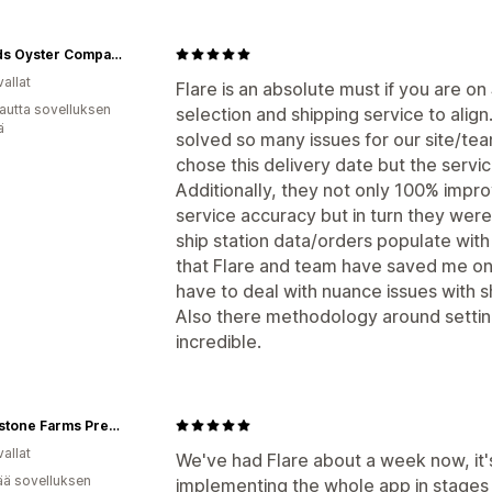
3 Hands Oyster Company
allat
Flare is an absolute must if you are o
autta sovelluksen
selection and shipping service to align
ä
solved so many issues for our site/te
chose this delivery date but the servic
Additionally, they not only 100% impr
service accuracy but in turn they were
ship station data/orders populate with
that Flare and team have saved me on
have to deal with nuance issues with s
Also there methodology around settin
incredible.
Creekstone Farms Premium Beef LLC
allat
We've had Flare about a week now, it
ää sovelluksen
implementing the whole app in stages a