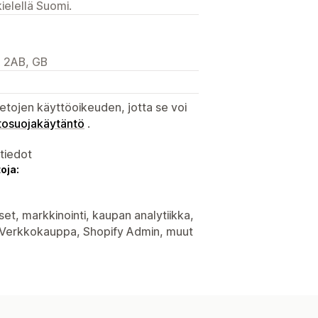
ielellä Suomi.
 2AB, GB
etojen käyttöoikeuden, jotta se voi
tosuojakäytäntö
.
atiedot
oja:
set, markkinointi, kaupan analytiikka,
 Verkkokauppa, Shopify Admin, muut