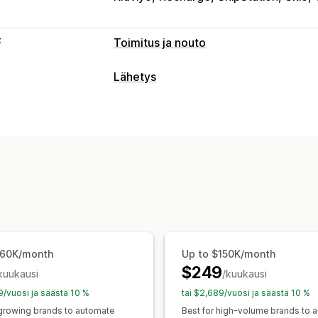
t
Toimitus ja nouto
Toimitusvaihtoehdot
Lähetys
Päivämäärien esto
Määräajat
Päiväm
Tarrat ja pakkaukset
Tilausrajat
Minimiarvot
Useat sijainni
Tarrojen mukauttaminen
Joukkotulos
Osoitteen vahvistus
Lähetystarrat
M
Poimintaluettelot
Toimitussäännöt
T
Noutovaihtoehdot
Monikielisyys
Kuljetuspalvelun valint
Kadun reuna
Myymälässä
Useat sijai
Lähetysten hallinnointi
Ajastaminen
Tilausten synkronointi
Reaaliaikainen
Reaaliaikainen seuranta
Tilauspäivitykset
Toimitusten analyti
Sähköposti-ilmoitukset
Arvioidut toi
$60K/month
Up to $150K/month
$249
kuukausi
/kuukausi
9/vuosi ja säästä 10 %
tai $2,689/vuosi ja säästä 10 %
 growing brands to automate
Best for high-volume brands to 