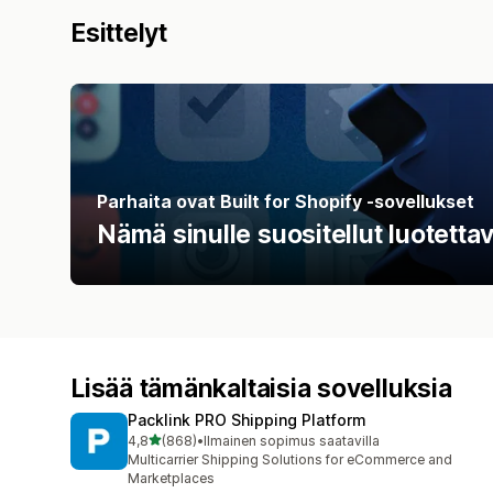
Esittelyt
Parhaita ovat Built for Shopify ‑sovellukset
Nämä sinulle suositellut luotetta
Lisää tämänkaltaisia sovelluksia
Packlink PRO Shipping Platform
/ 5 tähteä
4,8
(868)
•
Ilmainen sopimus saatavilla
868 arvostelua yhteensä
Multicarrier Shipping Solutions for eCommerce and
Marketplaces