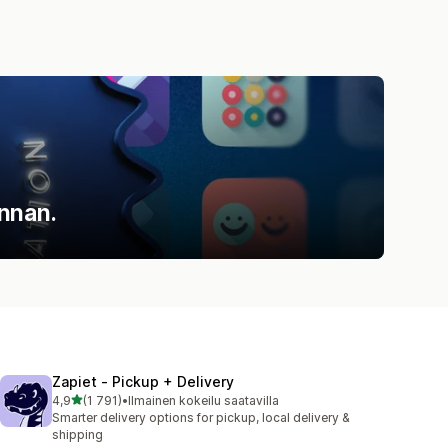
innan.
Zapiet ‑ Pickup + Delivery
/ 5 tähteä
4,9
(1 791)
•
Ilmainen kokeilu saatavilla
1791 arvostelua yhteensä
Smarter delivery options for pickup, local delivery &
shipping