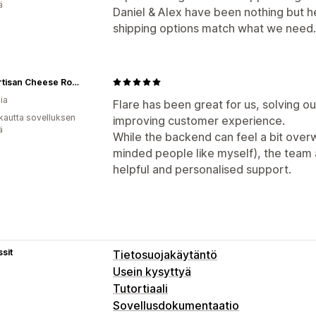
ä
Daniel & Alex have been nothing but he
shipping options match what we need.
The Artisan Cheese Room
ia
Flare has been great for us, solving o
kautta sovelluksen
improving customer experience.
ä
While the backend can feel a bit overw
minded people like myself), the team 
helpful and personalised support.
sit
Tietosuojakäytäntö
Usein kysyttyä
Tutortiaali
Sovellusdokumentaatio