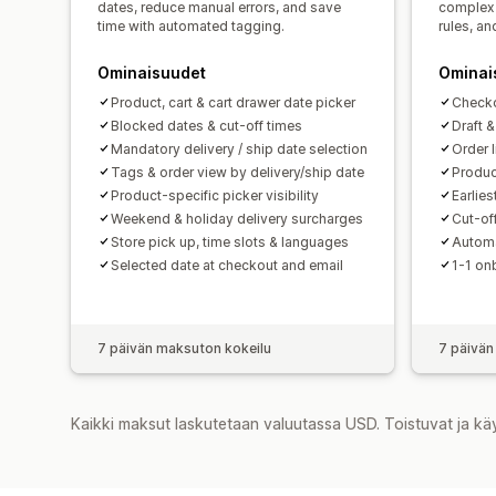
dates, reduce manual errors, and save
complex 
time with automated tagging.
rules, a
Ominaisuudet
Ominai
Product, cart & cart drawer date picker
Checko
Blocked dates & cut-off times
Draft 
Mandatory delivery / ship date selection
Order 
Tags & order view by delivery/ship date
Produc
Product-specific picker visibility
Earlies
Weekend & holiday delivery surcharges
Cut-of
Store pick up, time slots & languages
Automa
Selected date at checkout and email
1-1 on
7 päivän maksuton kokeilu
7 päivän
Kaikki maksut laskutetaan valuutassa USD. Toistuvat ja kä