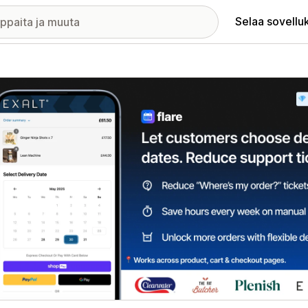
Selaa sovellu
elykuvagalleria