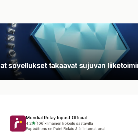
vat sovellukset takaavat sujuvan liiketoim
Mondial Relay Inpost Official
/ 5 tähteä
4,2
(106)
•
Ilmainen kokeilu saatavilla
106 arvostelua yhteensä
Expéditions en Point Relais & à l'International