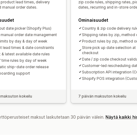
product lead times, delivery
zip code rules, shipping rates, p
nd manual order dates.
dates, recurring and in-store orde
suudet
Ominaisuudet
ut date picker (Shopify Plus)
Country & zip code delivery rul
& manual order date management
Shipping rates by zip, method 
limits by day & day of week
Product rules by zip, method o
t lead times & date constraints
Store pick up date selection at
checkout
t & latest available date rules
Date / zip code checkout valid
f time rules by day of week
Customer-led rescheduling da
tic ship-date order release
Subscription API integration (
boarding support
Shopify POS integration (Cust
 maksuton kokeilu
7 päivän maksuton kokeilu
yttöperusteiset maksut laskutetaan 30 päivän välein.
Näytä kaikki h