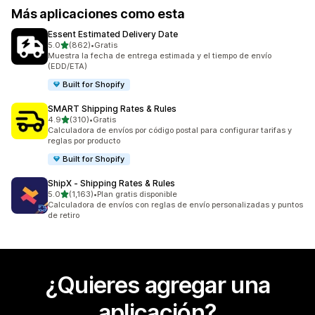
Más aplicaciones como esta
Essent Estimated Delivery Date
de 5 estrellas
5.0
(862)
•
Gratis
862 reseñas en total
Muestra la fecha de entrega estimada y el tiempo de envío
(EDD/ETA)
Built for Shopify
SMART Shipping Rates & Rules
de 5 estrellas
4.9
(310)
•
Gratis
310 reseñas en total
Calculadora de envíos por código postal para configurar tarifas y
reglas por producto
Built for Shopify
ShipX ‑ Shipping Rates & Rules
de 5 estrellas
5.0
(1,163)
•
Plan gratis disponible
1163 reseñas en total
Calculadora de envíos con reglas de envío personalizadas y puntos
de retiro
¿Quieres agregar una
aplicación?