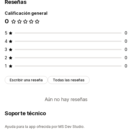
Reseñas
Renombrar opciones
Geolocalización
Múltiples idiomas
Mensajes personalizados
Reglas personalizadas
Calificación general
Seguimiento en tiempo real
0
ETA
Seguimiento del conductor
5
0
4
0
3
0
2
0
1
0
Escribir una reseña
Todas las reseñas
Aún no hay reseñas
Soporte técnico
Ayuda para la app ofrecida por MS Dev Studio.