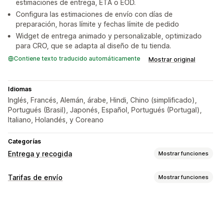
estimaciones de entrega, ETA o EOD.
Configura las estimaciones de envío con días de
preparación, horas límite y fechas límite de pedido
Widget de entrega animado y personalizable, optimizado
para CRO, que se adapta al diseño de tu tienda.
Contiene texto traducido automáticamente
Mostrar original
Idiomas
Inglés, Francés, Alemán, árabe, Hindi, Chino (simplificado),
Portugués (Brasil), Japonés, Español, Portugués (Portugal),
Italiano, Holandés, y Coreano
Categorías
Entrega y recogida
Mostrar funciones
Opciones de entrega
Tarifas de envío
Mostrar funciones
Fechas bloqueadas
Tiempos límite
Selector de fecha
Personalización
Tarifas dinámicas
Múltiples sucursales
Fecha de entrega
Tiempo de entrega
Tiempos de preparación
Temporizadores de cuenta atrás