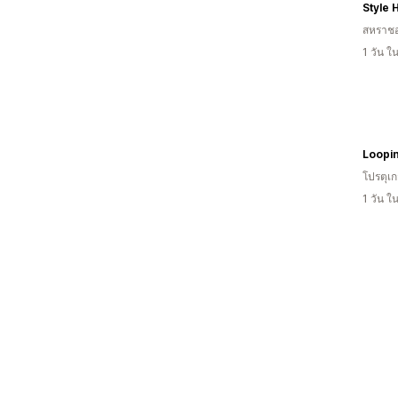
Style 
สหราช
1 วัน 
Loopi
โปรตุเ
1 วัน 