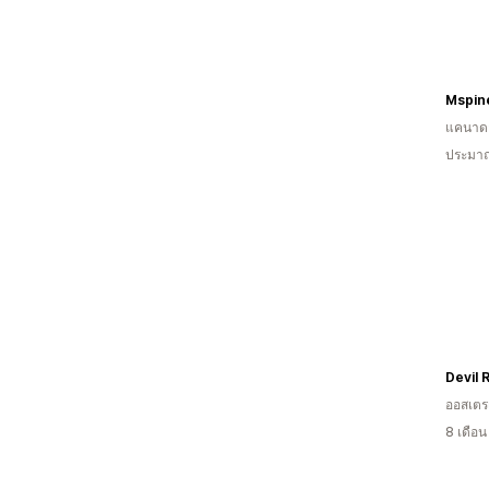
Mspin
แคนาด
ประมาณ
Devil 
ออสเตรเ
8 เดือ