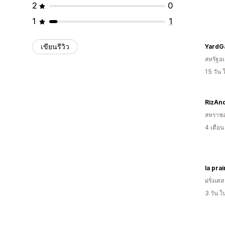
2
0
1
1
เขียนรีวิว
YardG
สหรัฐอเ
15 วัน
RizAn
สหราช
4 เดือ
la prai
ฝรั่งเศส
3 วัน 