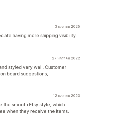
3 เมษายน 2025
ate having more shipping visibility.
27 มกราคม 2022
nd styled very well. Customer
 on board suggestions,
12 เมษายน 2023
ike the smooth Etsy style, which
see when they receive the items.