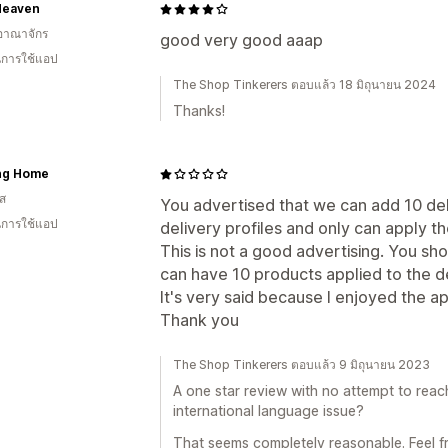
Heaven
อาณาจักร
good very good aaap
ในการใช้แอป
The Shop Tinkerers ตอบแล้ว 18 มิถุนายน 2024
Thanks!
ng Home
กส
You advertised that we can add 10 deli
ในการใช้แอป
delivery profiles and only can apply 
This is not a good advertising. You sho
can have 10 products applied to the de
It's very said because I enjoyed the app
Thank you
The Shop Tinkerers ตอบแล้ว 9 มิถุนายน 2023
A one star review with no attempt to rea
international language issue?
That seems completely reasonable. Feel fr