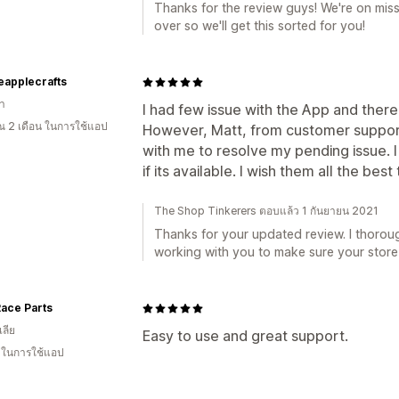
Thanks for the review guys! We're on mis
over so we'll get this sorted for you!
eapplecrafts
า
I had few issue with the App and there 
 2 เดือน ในการใช้แอป
However, Matt, from customer suppo
with me to resolve my pending issue. I 
if its available. I wish them all the best
The Shop Tinkerers ตอบแล้ว 1 กันยายน 2021
Thanks for your updated review. I thorou
working with you to make sure your store
Race Parts
ลีย
Easy to use and great support.
น ในการใช้แอป