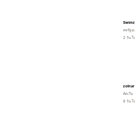
Swimz
สหรัฐอเ
2 วัน 
zolnar
ลัตเวีย
9 วัน 