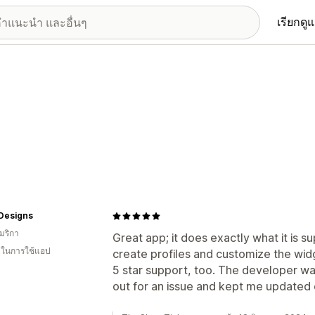
เรียกดู
 Designs
มริกา
Great app; it does exactly what it is s
น ในการใช้แอป
create profiles and customize the wid
5 star support, too. The developer w
out for an issue and kept me updated o