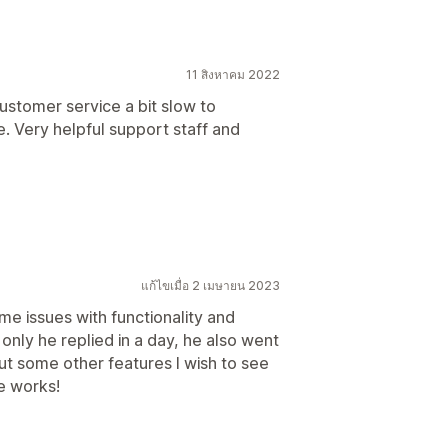
11 สิงหาคม 2022
Customer service a bit slow to
. Very helpful support staff and
แก้ไขเมื่อ 2 เมษายน 2023
me issues with functionality and
only he replied in a day, he also went
bout some other features I wish to see
he works!