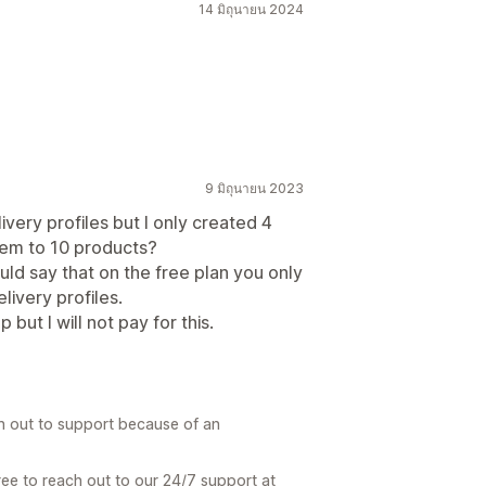
14 มิถุนายน 2024
9 มิถุนายน 2023
very profiles but I only created 4
them to 10 products?
uld say that on the free plan you only
livery profiles.
 but I will not pay for this.
ch out to support because of an
ee to reach out to our 24/7 support at