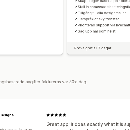
Skapa regler baserat på kollekt
Ställ in anpassade hanteringsti
Tillgång till alla designmallar
Flerspråkigt skyltfönster
Prioriterad support via livechat
Säg upp när som helst
Prova gratis i 7 dagar
ngsbaserade avgifter faktureras var 30:e dag.
 Designs
Great app; it does exactly what it is s
der användning av