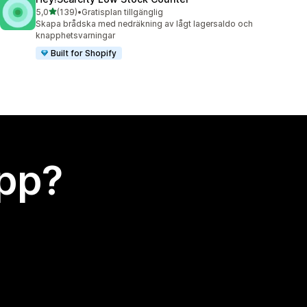
av 5 stjärnor
5,0
(139)
•
Gratisplan tillgänglig
139 recensioner totalt
Skapa brådska med nedräkning av lågt lagersaldo och
knapphetsvarningar
Built for Shopify
app?