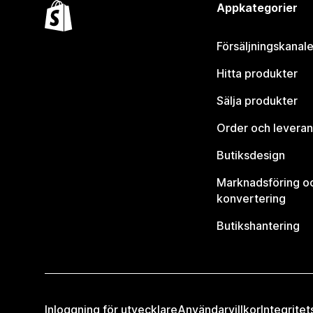
Appkategorier
Försäljningskanale
Hitta produkter
Sälja produkter
Order och leveran
Butiksdesign
Marknadsföring o
konvertering
Butikshantering
Inloggning för utvecklare
Användarvillkor
Integritet