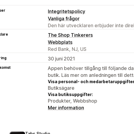
ser
Integritetspolicy
Vanliga frågor
Den här utvecklaren erbjuder inte dir
klare
The Shop Tinkerers
Webbplats
Red Bank, NJ, US
ring
30 juni 2021
tkomst
Appen behöver tillgång till följande d
butik. Läs mer om anledningen till det
Visa personal- och medarbetaruppgifter
Butiksägare
Visa butiksuppgifter:
Produkter, Webbshop
Mer information
Tabs Studio