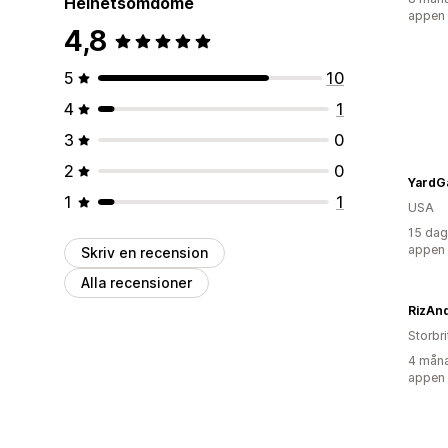
Helhetsomdöme
appen
4,8
5
10
4
1
3
0
2
0
YardG
1
1
USA
15 dag
appen
Skriv en recension
Alla recensioner
RizAn
Storbr
4 måna
appen