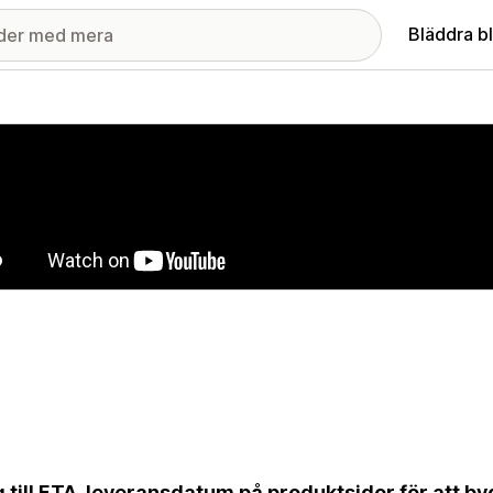
Bläddra b
ri med utvalda bilder
 till ETA-leveransdatum på produktsidor för att b