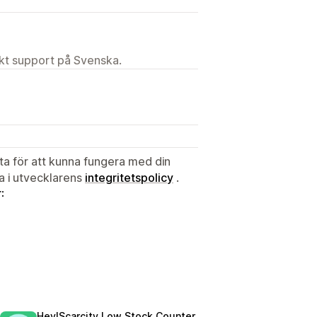
ekt support på Svenska.
ata för att kunna fungera med din
ta i utvecklarens
integritetspolicy
.
:
Hey!Scarcity Low Stock Counter