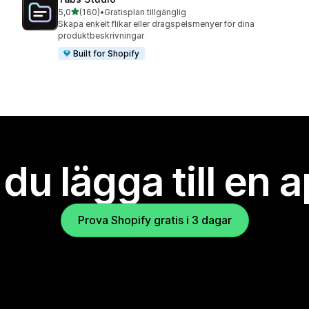
av 5 stjärnor
5,0
(160)
•
Gratisplan tillgänglig
160 recensioner totalt
Skapa enkelt flikar eller dragspelsmenyer för dina
produktbeskrivningar
Built for Shopify
l du lägga till en 
Prova Shopify gratis i 3 dagar