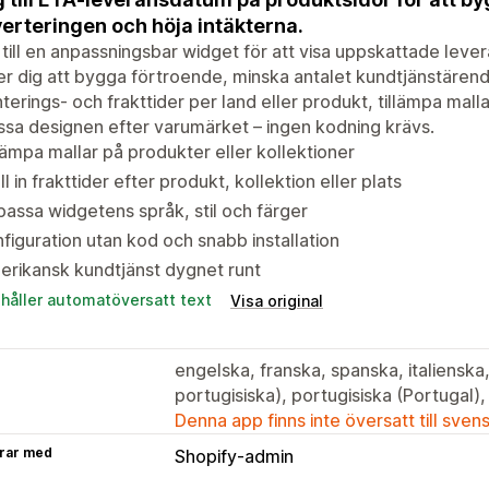
erteringen och höja intäkterna.
till en anpassningsbar widget för att visa uppskattade leve
er dig att bygga förtroende, minska antalet kundtjänstärend
nterings- och frakttider per land eller produkt, tillämpa mall
sa designen efter varumärket – ingen kodning krävs.
lämpa mallar på produkter eller kollektioner
ll in frakttider efter produkt, kollektion eller plats
assa widgetens språk, stil och färger
figuration utan kod och snabb installation
rikansk kundtjänst dygnet runt
ehåller automatöversatt text
Visa original
engelska, franska, spanska, italienska,
portugisiska), portugisiska (Portugal)
Denna app finns inte översatt till sven
rar med
Shopify-admin