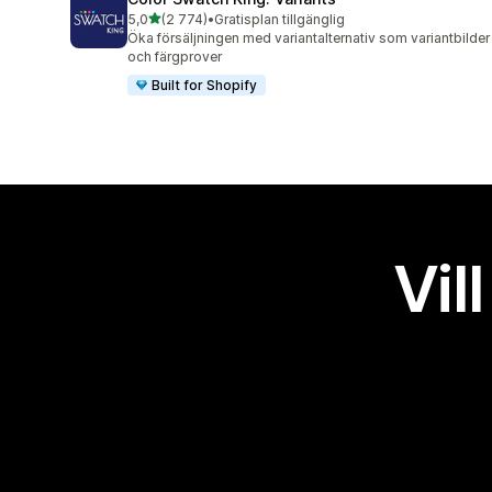
av 5 stjärnor
5,0
(2 774)
•
Gratisplan tillgänglig
2774 recensioner totalt
Öka försäljningen med variantalternativ som variantbilder
och färgprover
Built for Shopify
Vil