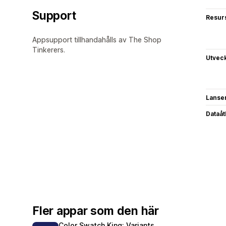
Support
Resur
Appsupport tillhandahålls av The Shop
Tinkerers.
Utvec
Lanse
Dataå
Fler appar som den här
Color Swatch King: Variants