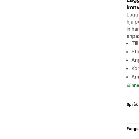
konv
Lägg 
hjälp
in ha
anpas
Til
Stä
Anp
Kon
Ame
Inn
Språk
Funge