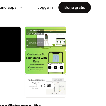
land appar
Logga in
Börja gratis
+ 2 till
ygga förtroende, öka