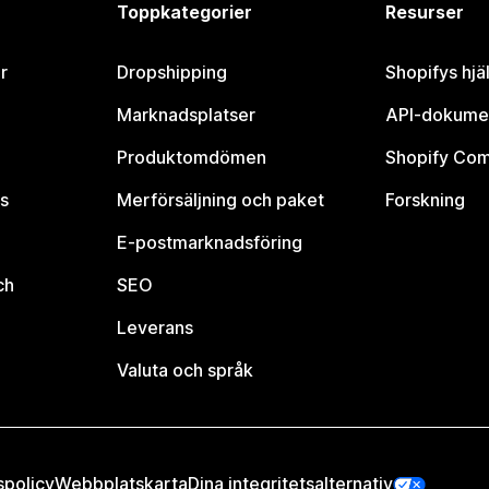
Toppkategorier
Resurser
r
Dropshipping
Shopifys hjä
Marknadsplatser
API-dokume
Produktomdömen
Shopify Co
s
Merförsäljning och paket
Forskning
E-postmarknadsföring
ch
SEO
Leverans
Valuta och språk
spolicy
Webbplatskarta
Dina integritetsalternativ