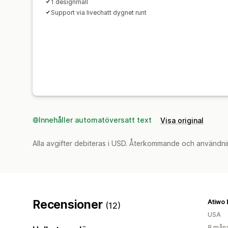
1 designmall
Support via livechatt dygnet runt
Innehåller automatöversatt text
Visa original
Alla avgifter debiteras i USD. Återkommande och användni
Recensioner
Atiwo
(12)
USA
8 måna