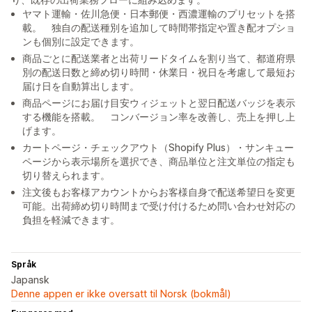
ヤマト運輸・佐川急便・日本郵便・西濃運輸のプリセットを搭
載。 独自の配送種別を追加して時間帯指定や置き配オプショ
ンも個別に設定できます。
商品ごとに配送業者と出荷リードタイムを割り当て、都道府県
別の配送日数と締め切り時間・休業日・祝日を考慮して最短お
届け日を自動算出します。
商品ページにお届け目安ウィジェットと翌日配送バッジを表示
する機能を搭載。 コンバージョン率を改善し、売上を押し上
げます。
カートページ・チェックアウト（Shopify Plus）・サンキュー
ページから表示場所を選択でき、商品単位と注文単位の指定も
切り替えられます。
注文後もお客様アカウントからお客様自身で配送希望日を変更
可能。出荷締め切り時間まで受け付けるため問い合わせ対応の
負担を軽減できます。
Språk
Japansk
Denne appen er ikke oversatt til Norsk (bokmål)