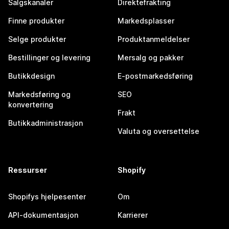
Salgskanaler
Direktefrakting
Finne produkter
Markedsplasser
Selge produkter
Produktanmeldelser
Bestillinger og levering
Mersalg og pakker
Butikkdesign
E-postmarkedsføring
Markedsføring og
SEO
konvertering
Frakt
Butikkadministrasjon
Valuta og oversettelse
Ressurser
Shopify
Shopifys hjelpesenter
Om
API-dokumentasjon
Karrierer