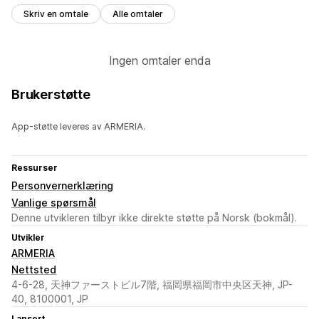
Skriv en omtale
Alle omtaler
Ingen omtaler enda
Brukerstøtte
App-støtte leveres av ARMERIA.
Ressurser
Personvernerklæring
Vanlige spørsmål
Denne utvikleren tilbyr ikke direkte støtte på Norsk (bokmål).
Utvikler
ARMERIA
Nettsted
4-6-28, 天神ファーストビル7階, 福岡県福岡市中央区天神, JP-
40, 8100001, JP
Lansert