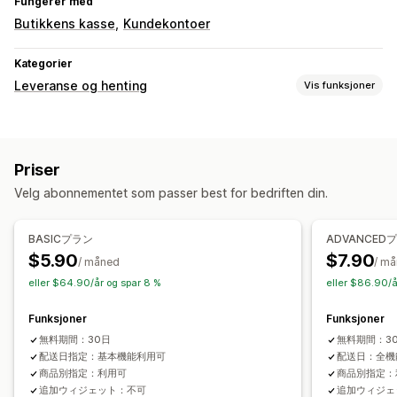
Fungerer med
Butikkens kasse
Kundekontoer
Kategorier
Leveranse og henting
Vis funksjoner
Leveringsalternativer
Blokker datoer
Tidsfrister
Datovelger
Forberedelsestider
Priser
Velg abonnementet som passer best for bedriften din.
BASICプラン
ADVANCED
$5.90
$7.90
/ måned
/ m
eller $64.90/år og spar 8 %
eller $86.90/å
Funksjoner
Funksjoner
無料期間：30日
無料期間：3
配送日指定：基本機能利用可
配送日：全機
商品別指定：利用可
商品別指定：
追加ウィジェット：不可
追加ウィジェ