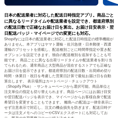
日本の配送業者に対応した配送日時指定アプリ。商品ごと
に異なるリードタイムや配送業者を設定でき、都道府県別
の配送日数で正確なお届け日を算出。お届け目安表示・翌
日配送バッジ・マイページでの変更にも対応。
Shopifyには日本の配送業者に対応した配送日時指定の標準機能が
ありません。本アプリはヤマト運輸・佐川急便・日本郵便・西濃
運輸のプリセットを搭載し、配送種別ごとに時間帯指定や置き配
オプションを設定できます。独自の配送種別を追加することも可
能です。 商品ごとに異なる出荷リードタイムや配送業者を割り当
てられるため、通常商品と大型商品が混在するストアでも正確な
お届け日を提示できます。都道府県別の配送日数・出荷締め切り
時間・休業日・祝日を考慮した営業日計算で最短お届け日を自動
算出します。 表示場所はカートページ・チェックアウト
（Shopify Plus）・サンキューページから選択可能。商品単位と
注文単位の指定も切り替えられます。商品ページにはお届け目安
や翌日配送バッジを表示でき、マイページからお客様自身で配送
希望日を変更することもできます。 離島への配送は一律非表示に
せず注意表示で対応し、注文の機会損失を防ぎます。配送日時デ
ータは注文メモへのコピーやCSVエクスポートにも対応してお
り、既存の出荷業務フローに組み込めます。