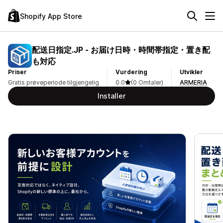
Shopify App Store
配送日指定.JP ‑ お届け日時・時間帯指定・置き配
も対応
Priser
Vurdering
Utvikler
Gratis prøveperiode tilgjengelig
0.0
(0 Omtaler)
ARMERIA
Installer