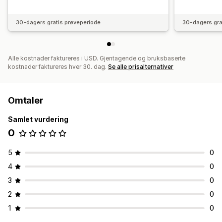
30-dagers gratis prøveperiode
30-dagers gra
Alle kostnader faktureres i USD. Gjentagende og bruksbaserte
kostnader faktureres hver 30. dag.
Se alle prisalternativer
Omtaler
Samlet vurdering
0
5
0
4
0
3
0
2
0
1
0