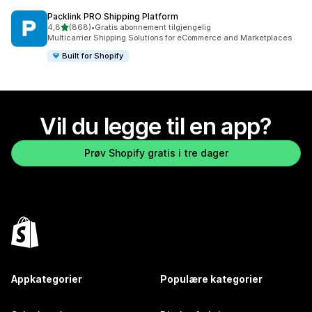
Packlink PRO Shipping Platform
av 5 stjerner
4,8
(868)
•
Gratis abonnement tilgjengelig
Totalt 868 omtaler
Multicarrier Shipping Solutions for eCommerce and Marketplaces
Built for Shopify
Vil du legge til en app?
Prøv Shopify gratis i tre dager
Appkategorier
Populære kategorier