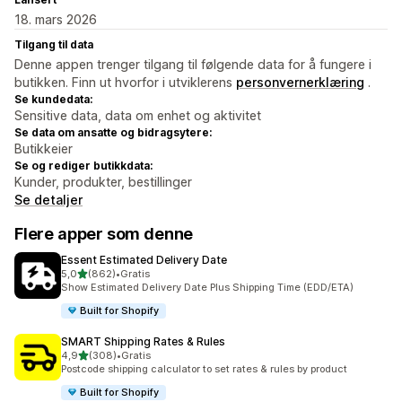
18. mars 2026
Tilgang til data
Denne appen trenger tilgang til følgende data for å fungere i
butikken. Finn ut hvorfor i utviklerens
personvernerklæring
.
Se kundedata:
Sensitive data, data om enhet og aktivitet
Se data om ansatte og bidragsytere:
Butikkeier
Se og rediger butikkdata:
Kunder, produkter, bestillinger
Se detaljer
Flere apper som denne
Essent Estimated Delivery Date
av 5 stjerner
5,0
(862)
•
Gratis
Totalt 862 omtaler
Show Estimated Delivery Date Plus Shipping Time (EDD/ETA)
Built for Shopify
SMART Shipping Rates & Rules
av 5 stjerner
4,9
(308)
•
Gratis
Totalt 308 omtaler
Postcode shipping calculator to set rates & rules by product
Built for Shopify