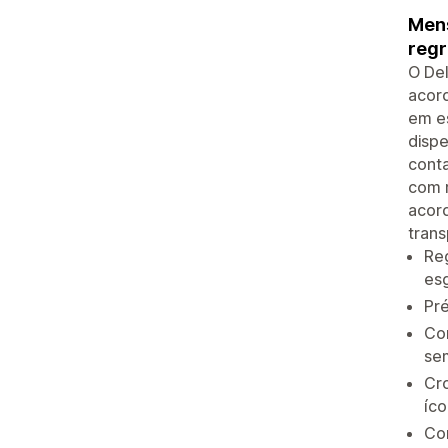
Mens
regr
O De
acord
em e
disp
conta
com r
acor
trans
Re
es
Pr
Con
se
Cr
íc
Cor