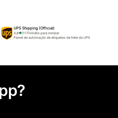
UPS Shipping (Official)
de 5 estrelas
4,8
(117)
•
Grátis para instalar
117 avaliações ao todo
Painel de automação de etiquetas de frete da UPS
app?