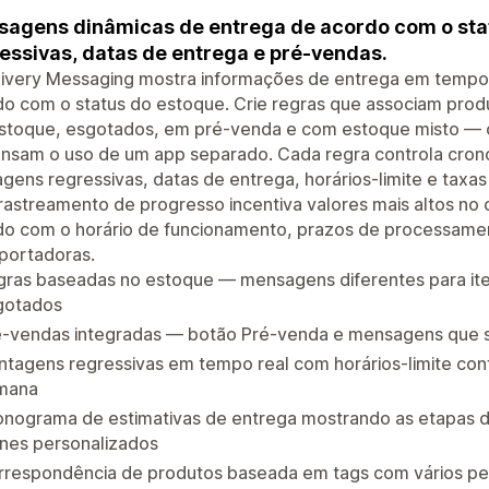
agens dinâmicas de entrega de acordo com o sta
essivas, datas de entrega e pré-vendas.
livery Messaging mostra informações de entrega em tempo 
o com o status do estoque. Crie regras que associam prod
stoque, esgotados, em pré-venda e com estoque misto — o
ensam o uso de um app separado. Cada regra controla cron
gens regressivas, datas de entrega, horários-limite e taxa
astreamento de progresso incentiva valores mais altos no 
do com o horário de funcionamento, prazos de processame
portadoras.
gras baseadas no estoque — mensagens diferentes para it
gotados
é-vendas integradas — botão Pré-venda e mensagens que 
tagens regressivas em tempo real com horários-limite conf
mana
onograma de estimativas de entrega mostrando as etapas d
ones personalizados
respondência de produtos baseada em tags com vários perf