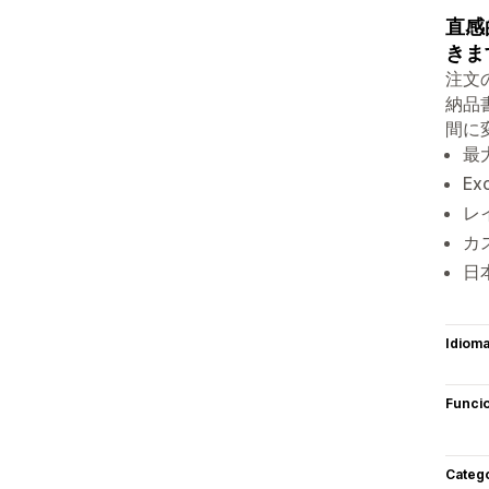
直感
きま
注文
納品
間に
最
E
レ
カ
日
Idiom
Funci
Categ