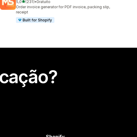
de 5 estrelas
5,0
(231)
•
Gratuito
231 total de avaliações
Order invoice generator for PDF invoice, packing slip,
receipt
Built for Shopify
icação?
Shopify