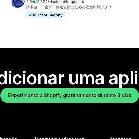
de 5 estrelas
4,9
(2.677)
•
Instalação gratuita
2677 total de avaliações
請求書・下書き・発送書類のための注文印刷アプリ
Built for Shopify
dicionar uma apl
Experimente a Shopify gratuitamente durante 3 dias
licação
Principais categorias
Recursos