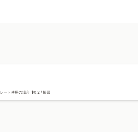
Tipos de documentos
Faturas
Personalização
Cor e tipo de letra
Campos
Modelos
Gestão de ficheiros
Imprimir e exportar
ート使用の場合: $0.2 / 帳票