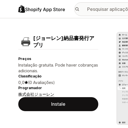
Shopify App Store
Galer
[ジョーレン]納品書発行ア
プリ
Preços
Instalação gratuita. Pode haver cobranças
adicionais.
Classificação
0,0
(0 Avaliações)
Programador
株式会社ジョーレン
Instale