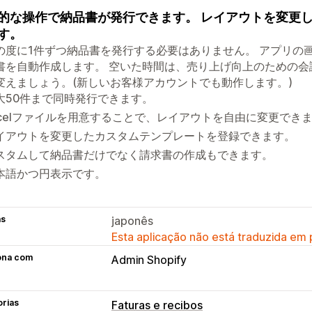
的な操作で納品書が発行できます。 レイアウトを変更
す。
の度に1件ずつ納品書を発行する必要はありません。 アプリの
書を自動作成します。 空いた時間は、売り上げ向上のための
変えましょう。(新しいお客様アカウントでも動作します。)
大50件まで同時発行できます。
xcelファイルを用意することで、レイアウトを自由に変更でき
イアウトを変更したカスタムテンプレートを登録できます。
スタムして納品書だけでなく請求書の作成もできます。
本語かつ円表示です。
as
japonês
Esta aplicação não está traduzida em
ona com
Admin Shopify
orias
Faturas e recibos