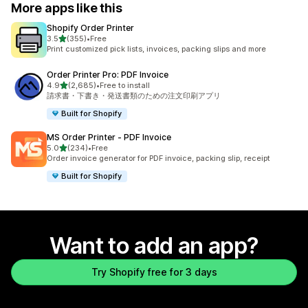
More apps like this
Shopify Order Printer
out of 5 stars
3.5
(355)
•
Free
355 total reviews
Print customized pick lists, invoices, packing slips and more
Order Printer Pro: PDF Invoice
out of 5 stars
4.9
(2,685)
•
Free to install
2685 total reviews
請求書・下書き・発送書類のための注文印刷アプリ
Built for Shopify
MS Order Printer ‑ PDF Invoice
out of 5 stars
5.0
(234)
•
Free
234 total reviews
Order invoice generator for PDF invoice, packing slip, receipt
Built for Shopify
Want to add an app?
Try Shopify free for 3 days