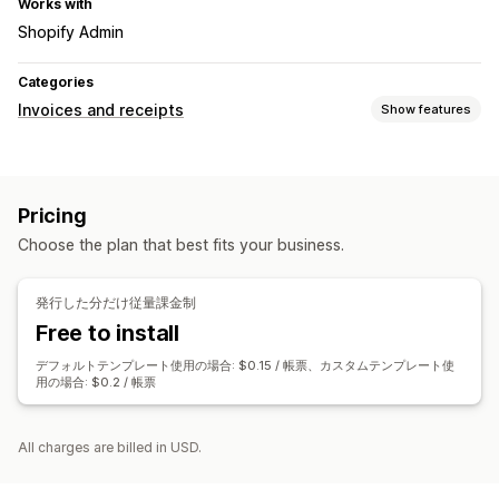
Works with
Shopify Admin
Categories
Invoices and receipts
Show features
Document types
Invoices
Pricing
Customization
Choose the plan that best fits your business.
Color and font
Fields
Templates
Logos
File management
発行した分だけ従量課金制
Free to install
Print and export
デフォルトテンプレート使用の場合: $0.15 / 帳票、カスタムテンプレート使
用の場合: $0.2 / 帳票
All charges are billed in USD.