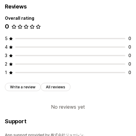
Reviews
Overall rating
0
5
0
4
0
3
0
2
0
1
0
Write a review
All reviews
No reviews yet
Support
App support provided by 株式会社ジョーレン.