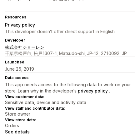
Resources
Privacy policy
This developer doesn't offer direct support in English.
Developer
株式会社ジョーレン
千葉県松戸市, 松戸1307-1, Matsudo-shi, JP-12, 2710092, JP
Launched
June 25, 2019
Data access
This app needs access to the following data to work on your
store. Learn why in the developer's
privacy policy
.
View customer data:
Sensitive data, device and activity data
View staff and contributor data:
Store owner
View store data:
Orders
See details