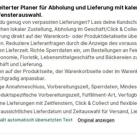
iterter Planer für Abholung und Lieferung mit ka
fensterauswahl.
du genug von verpassten Lieferungen? Lass deine Kundschaf
hen lokaler Zustellung, Abholung im Geschäft/Click & Colle
rung direkt auf der Warenkorb- oder Produktdetailseite üb
n. Reduziere Lieferanfragen durch die Anzeige des vorauss
en Lieferzeit. Richte Sperrdaten ein, um Bestellungen an Fe
onomie, Floristik, Lebensmittelgeschäfte und Bäckereien 
äft und Lieferung.
nn auf der Produktseite, der Warenkorbseite oder im Ware
chgradig anpassbar.
e Annahmeschluss, Vorbereitungszeit, Sperrdaten, Mindest
duktspezifische Vorbereitungszeit, Fulfillment-Art, Verfüg
ne Lieferungen mit Zeitfenstern, Click & Collect und flexib
aussichtliches Lieferdatum und Zeitauswahl für Versand, L
hält automatisch übersetzten Text
Original anzeigen