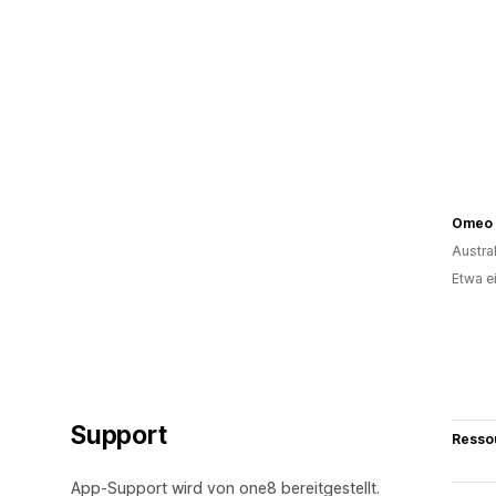
Omeo 
Austra
Etwa e
Support
Resso
App-Support wird von one8 bereitgestellt.