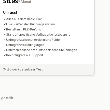
$8.99
/ Monat
skarte
E-Mail-Benachrichtigungen
nutzerdefinierte Tickets
ng von Bestellungen
Umfasst
erdefinierte Benachrichtigungen
chrichtigungen
Tracking-Seiten
Alles aus dem Basic-Plan
Live-Zeitfenster-Buchungssystem
Bestelllimit, PLZ-Prüfung
Standortspezifische Verfügbarkeitssteuerung
Unbegrenzte benutzerdefinierte Felder
Unbegrenzte Bedingungen
Unterschiedliche produktspezifische Steuerungen
Bevorzugter Live-Support
7-tägiger kostenloser Test
estellt.