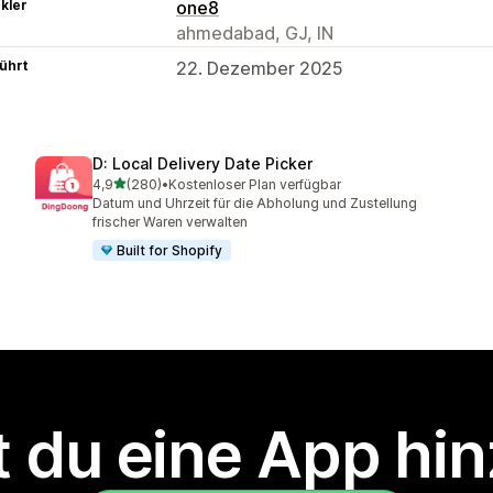
kler
one8
ahmedabad, GJ, IN
ührt
22. Dezember 2025
D: Local Delivery Date Picker
von 5 Sternen
4,9
(280)
•
Kostenloser Plan verfügbar
280 Rezensionen insgesamt
Datum und Uhrzeit für die Abholung und Zustellung
frischer Waren verwalten
Built for Shopify
 du eine App hi