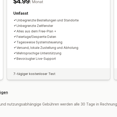
$4.99
/ Monat
Anpassung
SMS-Benachrichtigungen
Zustellung
Buchungsseiten
Kalender-Widget
Be
ETAs
Fahrer-Tracking
Nachverfolgu
Umfasst
Benutzerdefinierte Formulare
Benutz
Zustellungsnachweis
Web-Push-Bena
Unbegrenzte Bestellungen und Standorte
Branding
Benutzerdefiniertes CSS
Unbegrenzte Zeitfenster
Routenoptimierung
Alles aus dem Free-Plan +
Feiertage/Gesperrte Daten
Tagesweise Systemsteuerung
Versand, lokale Zustellung und Abholung
Mehrsprachige Unterstützung
Bevorzugter Live-Support
7-tägiger kostenloser Test
eigen
und nutzungsabhängige Gebühren werden alle 30 Tage in Rechnung g