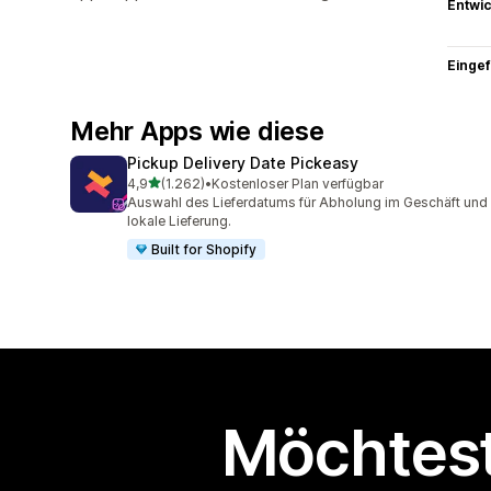
Entwic
Eingef
Mehr Apps wie diese
Pickup Delivery Date Pickeasy
von 5 Sternen
4,9
(1.262)
•
Kostenloser Plan verfügbar
1262 Rezensionen insgesamt
Auswahl des Lieferdatums für Abholung im Geschäft und
lokale Lieferung.
Built for Shopify
Möchtest