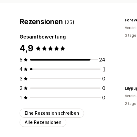
Rezensionen
(25)
Verein
3 tage
Gesamtbewertung
4,9
5
24
4
1
3
0
2
0
Lilypu
Verein
1
0
2 tage
Eine Rezension schreiben
Alle Rezensionen