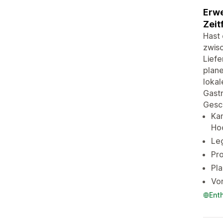
Erwe
Zeit
Hast 
zwisc
Liefe
plane
lokal
Gastr
Gesch
Ka
Ho
Leg
Pro
Pla
Vor
Ent