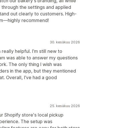
tch our bakery's branding, all while
 through the settings and applied
and out clearly to customers. High-
eam—highly recommend!
30. kesäkuu 2026
really helpful. I’m still new to
eam was able to answer my questions
k. The only thing I wish was
orders in the app, but they mentioned
at. Overall, I’ve had a good
25. kesäkuu 2026
ur Shopify store's local pickup
xperience. The setup was
ling features are easy for both store