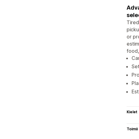
Adva
sele
Tired
picku
or pr
estim
food,
Can
Set
Pro
Pla
Est
Kielet
Toimii