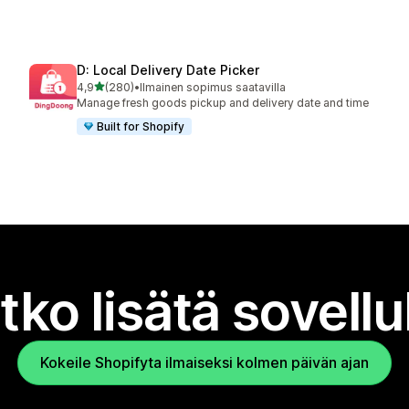
D: Local Delivery Date Picker
/ 5 tähteä
4,9
(280)
•
Ilmainen sopimus saatavilla
280 arvostelua yhteensä
Manage fresh goods pickup and delivery date and time
Built for Shopify
tko lisätä sovell
Kokeile Shopifyta ilmaiseksi kolmen päivän ajan