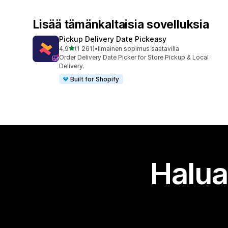
Lisää tämänkaltaisia sovelluksia
Pickup Delivery Date Pickeasy
/ 5 tähteä
4,9
(1 261)
•
Ilmainen sopimus saatavilla
1261 arvostelua yhteensä
Order Delivery Date Picker for Store Pickup & Local
Delivery.
Built for Shopify
Halua