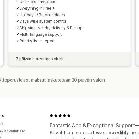
Mukautettu CSS-koodi
Unlimited time slots
Everything in Free +
Holidays / Blocked dates
Days wise system control
Shipping, Nearby delivery & Pickup
Multi-language support
Priority live support
7 päivän maksuton kokeilu
yttöperusteiset maksut laskutetaan 30 päivän välein.
ore
ia
Fantastic App & Exceptional Support—
ää sovelluksen
Keval from support was incredibly help
ä