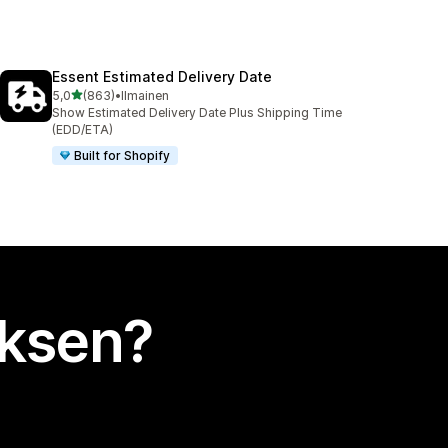
Essent Estimated Delivery Date
/ 5 tähteä
5,0
(863)
•
Ilmainen
863 arvostelua yhteensä
Show Estimated Delivery Date Plus Shipping Time
(EDD/ETA)
Built for Shopify
uksen?