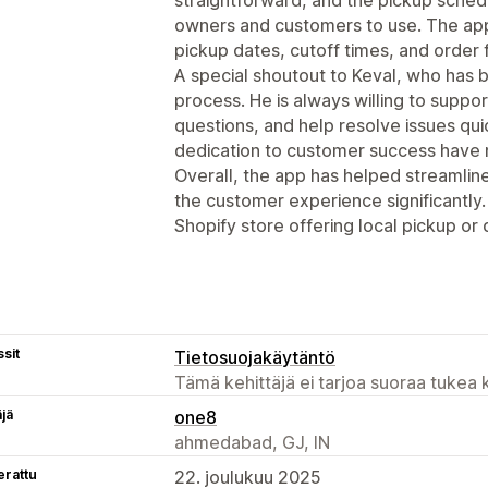
owners and customers to use. The app 
pickup dates, cutoff times, and order f
A special shoutout to Keval, who has b
process. He is always willing to suppo
questions, and help resolve issues qui
dedication to customer success have m
Overall, the app has helped streamli
the customer experience significantl
Shopify store offering local pickup or 
sit
Tietosuojakäytäntö
Tämä kehittäjä ei tarjoa suoraa tukea k
äjä
one8
ahmedabad, GJ, IN
erattu
22. joulukuu 2025