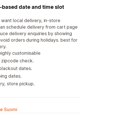
-based date and time slot
want local delivery, in-store
 can schedule delivery from cart page
duce delivery enquiries by showing
void orders during holidays. best for
ery.
highly customisable
& zipcode check.
 blackout dates.
ping dates.
ry, store pickup.
lle Suomi