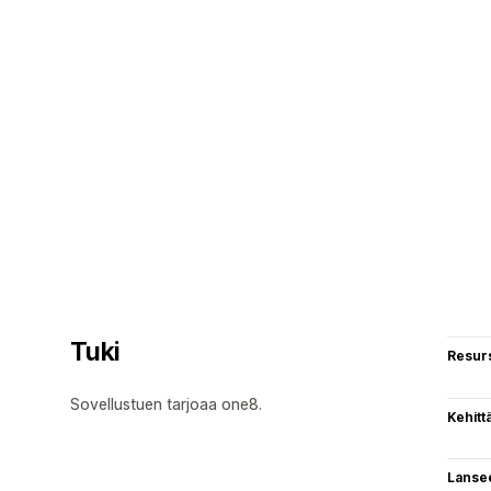
Tuki
Resurs
Sovellustuen tarjoaa one8.
Kehitt
Lanse