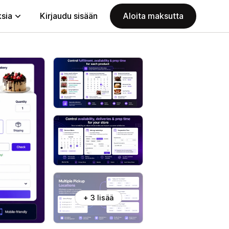
ksia
Kirjaudu sisään
Aloita maksutta
+ 3 lisää