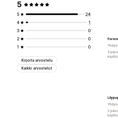
5
5
24
4
1
3
0
2
0
Yhdysv
1
0
3 päiv
käyttö
Kirjoita arvostelu
Kaikki arvostelut
Lilypu
Yhdysv
2 päiv
käyttö