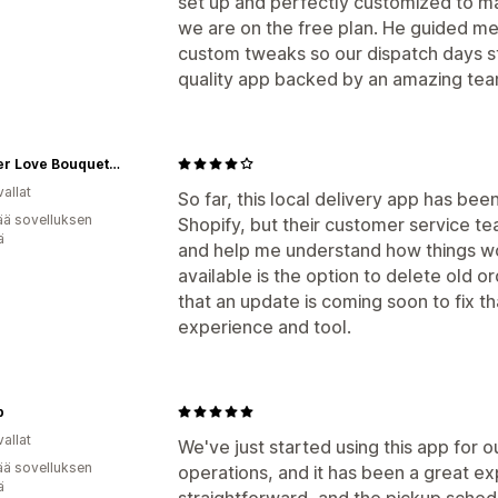
set up and perfectly customized to ma
we are on the free plan. He guided me
custom tweaks so our dispatch days st
quality app backed by an amazing t
Forever Love Bouquets Co.
allat
So far, this local delivery app has been 
ää sovelluksen
Shopify, but their customer service t
ä
and help me understand how things wor
available is the option to delete old 
that an update is coming soon to fix th
experience and tool.
p
allat
We've just started using this app for o
ää sovelluksen
operations, and it has been a great e
ä
straightforward, and the pickup schedu