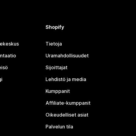
Shopify
jekeskus
Tietoja
ntaatio
Uramahdollisuudet
eisö
Sijoittajat
i
Lehdistö ja media
Kumppanit
Affiliate-kumppanit
Oikeudelliset asiat
Palvelun tila