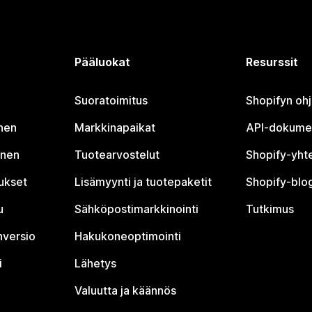
Pääluokat
Resurssit
Suoratoimitus
Shopifyn oh
nen
Markkinapaikat
API-dokume
inen
Tuotearvostelut
Shopify-yht
tukset
Lisämyynti ja tuotepaketit
Shopify-blog
u
Sähköpostimarkkinointi
Tutkimus
nversio
Hakukoneoptimointi
i
Lähetys
Valuutta ja käännös