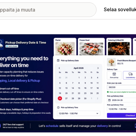
Selaa sovellu
elykuvagalleria